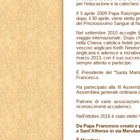
per l’educazione e la catechesi
Il 3 aprile 2009 Papa Ratzing
dopo, il 30 aprile, viene eletto 
del Preziosissimo Sangue di N
Nel settembre 2010 accoglie B
viaggio internazionale. Dopo c
nella Chiesa cattolica fedeli p
vescovi anglicani Keith Newt
anglicana e aderisce a iniziati
marzo 2013, con il suo successo
sempre attento e partecipe.
È Presidente del “Santa Marta
Francesco.
Ha partecipato alla III Assemb
Assemblea generale ordinaria
Patrono di varie associazion
riconoscimenti accademici.
Nell’ottobre 2016 è stato elett
Da Papa Francesco creato e p
e Sant’Alfonso in via Merulan