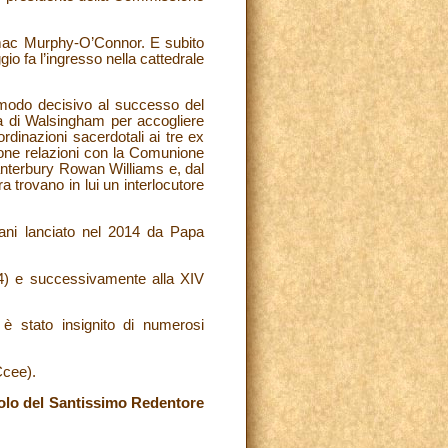
rmac Murphy-O’Connor. E subito
gio fa l’ingresso nella cattedrale
 modo decisivo al successo del
ra di Walsingham per accogliere
rdinazioni sacerdotali ai tre ex
ne relazioni con la Comunione
Canterbury Rowan Williams e, dal
 trovano in lui un interlocutore
mani lanciato nel 2014 da Papa
014) e successivamente alla XIV
 è stato insignito di numerosi
Ccee).
tolo del Santissimo Redentore