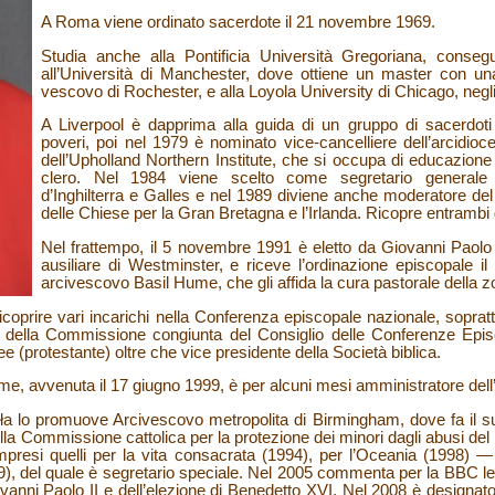
A Roma viene ordinato sacerdote il 21 novembre 1969.
Studia anche alla Pontificia Università Gregoriana, consegu
all’Università di Manchester, dove ottiene un master con u
vescovo di Rochester, e alla Loyola University di Chicago, negli 
A Liverpool è dapprima alla guida di un gruppo di sacerdoti i
poveri, poi nel 1979 è nominato vice-cancelliere dell’arcidioce
dell’Upholland Northern Institute, che si occupa di educazione 
clero. Nel 1984 viene scelto come segretario generale 
d’Inghilterra e Galles e nel 1989 diviene anche moderatore del 
delle Chiese per la Gran Bretagna e l’Irlanda. Ricopre entrambi gl
Nel frattempo, il 5 novembre 1991 è eletto da Giovanni Paolo 
ausiliare di Westminster, e riceve l’ordinazione episcopale i
arcivescovo Basil Hume, che gli affida la cura pastorale della z
coprire vari incarichi nella Conferenza episcopale nazionale, soprattu
della Commissione congiunta del Consiglio delle Conferenze Epis
 (protestante) oltre che vice presidente della Società biblica.
e, avvenuta il 17 giugno 1999, è per alcuni mesi amministratore dell’
ła lo promuove Arcivescovo metropolita di Birmingham, dove fa il s
lla Commissione cattolica per la protezione dei minori dagli abusi del 
mpresi quelli per la vita consacrata (1994), per l’Oceania (1998) 
), del quale è segretario speciale. Nel 2005 commenta per la BBC le t
ovanni Paolo II e dell’elezione di Benedetto XVI. Nel 2008 è designa