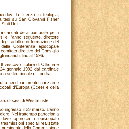
endovi la licenza in teologia,
na tesi su San Giovanni Fisher
Stati Uniti.
ncaricati della pastorale per i
si e, l’anno seguente, direttore
degli adulti e di formazione del
della Conferenza episcopale
comitato direttivo del Consiglio
i incarichi fino al 1996.
II vescovo titolare di Othona e
l 24 gennaio 1992 dal cardinale
ona settentrionale di Londra.
tto nei dipartimenti finanziari e
copali d’Europa (Ccee) e della
arcidiocesi di Westminster.
uo ingresso il 29 marzo. L’anno
clero. Nel frattempo partecipa a
— dove rappresenta l’episcopato
rasmissioni speciali realizzate
to presidente della Commissione