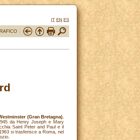
IT
EN
ES
RAFICO
rd
Westminster (Gran Bretagna)
,
e 1945 da Henry Joseph e Mary
cchia Saint Peter and Paul e il
 1963 si trasferisce a Roma, nel
ozio.