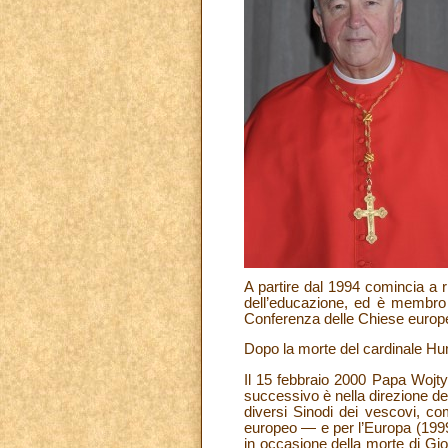
A partire dal 1994 comincia a ri
dell’educazione, ed è membro 
Conferenza delle Chiese europee
Dopo la morte del cardinale Hum
Il 15 febbraio 2000 Papa Wojty
successivo è nella direzione de
diversi Sinodi dei vescovi, co
europeo — e per l’Europa (1999
in occasione della morte di Gi