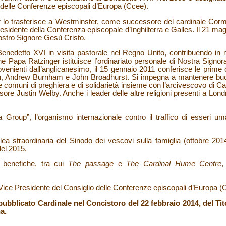
 delle Conferenze episcopali d’Europa (Ccee).
er lo trasferisce a Westminster, come successore del cardinale Co
presidente della Conferenza episcopale d’Inghilterra e Galles. Il 21 mag
ostro Signore Gesù Cristo.
enedetto XVI in visita pastorale nel Regno Unito, contribuendo in
he Papa Ratzinger istituisce l’ordinariato personale di Nostra Signo
rovenienti dall’anglicanesimo, il 15 gennaio 2011 conferisce le prime o
on, Andrew Burnham e John Broadhurst. Si impegna a mantenere buo
ve comuni di preghiera e di solidarietà insieme con l’arcivescovo di 
re Justin Welby. Anche i leader delle altre religioni presenti a Londra
 Group”, l’organismo internazionale contro il traffico di esseri u
lea straordinaria del Sinodo dei vescovi sulla famiglia (ottobre 2
 del 2015.
i benefiche, tra cui
The passage
e
The Cardinal Hume Centre
,
o Vice Presidente del Consiglio delle Conferenze episcopali d’Europa (
ubblicato Cardinale nel Concistoro del 22 febbraio 2014, del Ti
a.