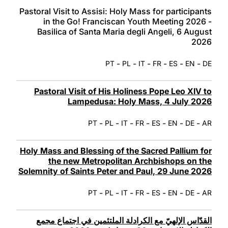
LATINE
Pastoral Visit to Assisi: Holy Mass for participants
in the Go! Franciscan Youth Meeting 2026 -
Basilica of Santa Maria degli Angeli, 6 August
2026
-
-
-
-
-
-
PT
PL
IT
FR
ES
EN
DE
Pastoral Visit of His Holiness Pope Leo XIV to
Lampedusa: Holy Mass, 4 July 2026
-
-
-
-
-
-
-
PT
PL
IT
FR
ES
EN
DE
AR
Holy Mass and Blessing of the Sacred Pallium for
the new Metropolitan Archbishops on the
Solemnity of Saints Peter and Paul, 29 June 2026
-
-
-
-
-
-
-
PT
PL
IT
FR
ES
EN
DE
AR
القدّاس الإلهيّ مع الكرادلة الملتئمين في اجتماع مجمع