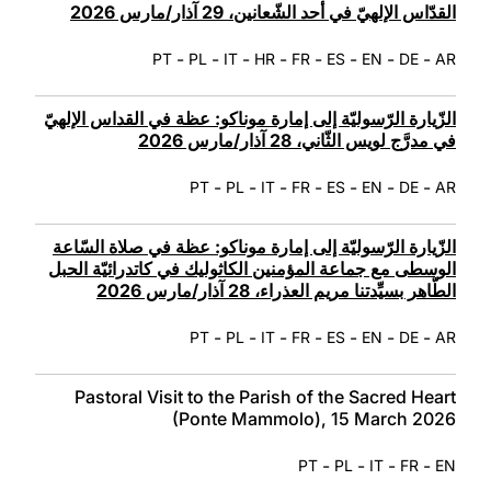
القدّاس الإلهيّ في أحد الشّعانين، 29 آذار/مارس 2026
-
-
-
-
-
-
-
-
PT
PL
IT
HR
FR
ES
EN
DE
AR
الزّيارة الرّسوليّة إلى إمارة موناكو: عظة في القداس الإلهيّ
في مدرَّج لويس الثّاني، 28 آذار/مارس 2026
-
-
-
-
-
-
-
PT
PL
IT
FR
ES
EN
DE
AR
الزّيارة الرّسوليّة إلى إمارة موناكو: عظة في صلاة السّاعة
الوسطى مع جماعة المؤمنين الكاثوليك في كاتدرائيّة الحبل
الطّاهر بسيِّدتنا مريم العذراء، 28 آذار/مارس 2026
-
-
-
-
-
-
-
PT
PL
IT
FR
ES
EN
DE
AR
Pastoral Visit to the Parish of the Sacred Heart
(Ponte Mammolo), 15 March 2026
-
-
-
-
PT
PL
IT
FR
EN