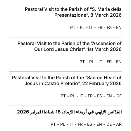
Pastoral Visit to the Parish of “S. Maria della
Presentazione”, 8 March 2026
-
-
-
-
-
PT
PL
IT
FR
ES
EN
Pastoral Visit to the Parish of the “Ascension of
Our Lord Jesus Christ”, 1st March 2026
-
-
-
-
PT
PL
IT
FR
EN
Pastoral Visit to the Parish of the “Sacred Heart of
Jesus in Castro Pretorio”, 22 February 2026
-
-
-
-
-
-
PT
PL
IT
FR
ES
EN
DE
القدّاس الإلهي في أربعاء الرّماد، 18 شباط/فبراير 2026
-
-
-
-
-
-
-
PT
PL
IT
FR
ES
EN
DE
AR