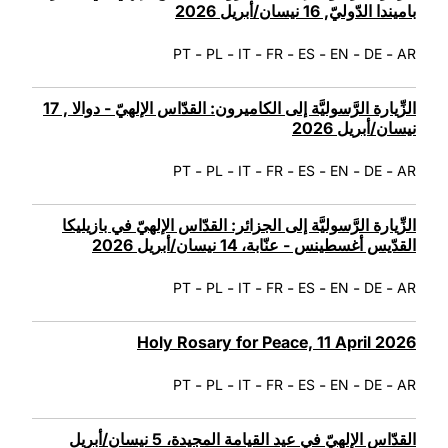
باميندا الدّوليّ, 16 نيسان/أبريل 2026
-
-
-
-
-
-
-
PT
PL
IT
FR
ES
EN
DE
AR
الزِّيارة الرَّسوليَّة إلى الكاميرون: القدّاس الإلهيّ - دوالا , 17
نيسان/أبريل 2026
-
-
-
-
-
-
-
PT
PL
IT
FR
ES
EN
DE
AR
الزِّيارة الرَّسوليَّة إلى الجزائر: القدّاس الإلهيّ في بازيليكا
القدّيس أغسطينس - عنّابة، 14 نيسان/أبريل 2026
-
-
-
-
-
-
-
PT
PL
IT
FR
ES
EN
DE
AR
Holy Rosary for Peace, 11 April 2026
-
-
-
-
-
-
-
PT
PL
IT
FR
ES
EN
DE
AR
القدّاس الإلهيّ في عيد القيامة المجيدة، 5 نيسان/أبريل