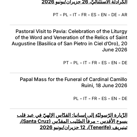
الكرادلة الاستثنائيّ، 26 حزيران/يونيو 2026
-
-
-
-
-
-
-
PT
PL
IT
FR
ES
EN
DE
AR
Pastoral Visit to Pavia: Celebration of the Liturgy
of the Word and Veneration of the Relics of Saint
Augustine (Basilica of San Pietro in Ciel d’Oro), 20
June 2026
-
-
-
-
-
-
PT
PL
IT
FR
ES
EN
DE
Papal Mass for the Funeral of Cardinal Camillo
Ruini, 18 June 2026
-
-
-
-
-
PL
IT
FR
ES
EN
DE
الزّيارة الرّسوليّة إلى إسبانيا: القدّاس الإلهيّ في عيد قلب
يسوع الأقدس - مرفأ الصّليب المقدّس (Santa Cruz)،
تينيريف (Tenerife)، 12 حزيران/يونيو 2026