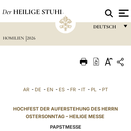
Der
HEILIGE STUHL
DEUTSCH
HOMILIEN
2026
FRANÇAIS
ENGLISH
ITALIANO
PORTUGUÊS
ESPAÑOL
AR
-
DE
-
EN
-
ES
-
FR
-
IT
-
PL
-
PT
DEUTSCH
POLSKI
HOCHFEST DER AUFERSTEHUNG DES HERRN
OSTERSONNTAG – HEILIGE MESSE
العربيّة
PAPSTMESSE
中文