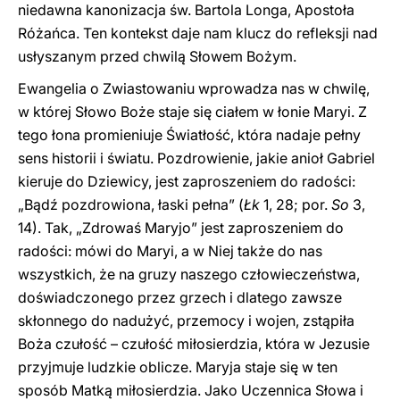
niedawna kanonizacja św. Bartola Longa, Apostoła
Różańca. Ten kontekst daje nam klucz do refleksji nad
usłyszanym przed chwilą Słowem Bożym.
Ewangelia o Zwiastowaniu wprowadza nas w chwilę,
w której Słowo Boże staje się ciałem w łonie Maryi. Z
tego łona promieniuje Światłość, która nadaje pełny
sens historii i światu. Pozdrowienie, jakie anioł Gabriel
kieruje do Dziewicy, jest zaproszeniem do radości:
„Bądź pozdrowiona, łaski pełna” (
Łk
1, 28; por.
So
3,
14). Tak, „Zdrowaś Maryjo” jest zaproszeniem do
radości: mówi do Maryi, a w Niej także do nas
wszystkich, że na gruzy naszego człowieczeństwa,
doświadczonego przez grzech i dlatego zawsze
skłonnego do nadużyć, przemocy i wojen, zstąpiła
Boża czułość – czułość miłosierdzia, która w Jezusie
przyjmuje ludzkie oblicze. Maryja staje się w ten
sposób Matką miłosierdzia. Jako Uczennica Słowa i