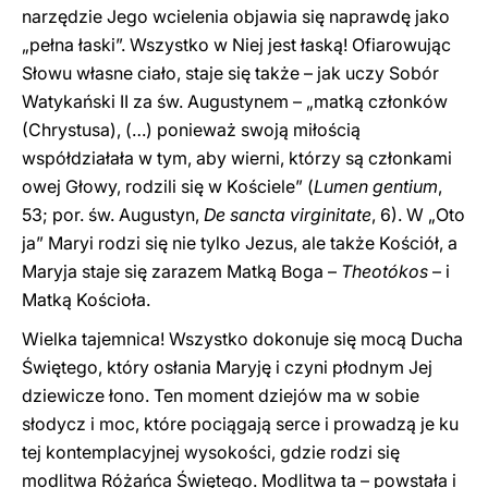
narzędzie Jego wcielenia objawia się naprawdę jako
„pełna łaski”. Wszystko w Niej jest łaską! Ofiarowując
Słowu własne ciało, staje się także – jak uczy Sobór
Watykański II za św. Augustynem – „matką członków
(Chrystusa), (…) ponieważ swoją miłością
współdziałała w tym, aby wierni, którzy są członkami
owej Głowy, rodzili się w Kościele” (
Lumen gentium
,
53; por. św. Augustyn,
De sancta virginitate
, 6). W „Oto
ja” Maryi rodzi się nie tylko Jezus, ale także Kościół, a
Maryja staje się zarazem Matką Boga –
Theotókos
– i
Matką Kościoła.
Wielka tajemnica! Wszystko dokonuje się mocą Ducha
Świętego, który osłania Maryję i czyni płodnym Jej
dziewicze łono. Ten moment dziejów ma w sobie
słodycz i moc, które pociągają serce i prowadzą je ku
tej kontemplacyjnej wysokości, gdzie rodzi się
modlitwa Różańca Świętego. Modlitwa ta – powstała i