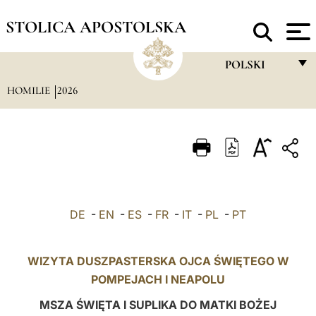
STOLICA APOSTOLSKA
POLSKI
HOMILIE
2026
FRANÇAIS
ENGLISH
ITALIANO
PORTUGUÊS
ESPAÑOL
DE
-
EN
-
ES
-
FR
-
IT
-
PL
-
PT
DEUTSCH
POLSKI
WIZYTA DUSZPASTERSKA OJCA ŚWIĘTEGO W
POMPEJACH
I NEAPOLU
العربيّة
MSZA ŚWIĘTA I SUPLIKA DO MATKI BOŻEJ
中文