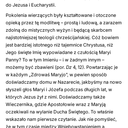
do Jezusa i Eucharystii.
Pokolenia wierzących były kształtowane i otoczone
opieką przez tę modlitwę – prostą i ludową, a zarazem
zdolną do mistycznych wyżyn i będącą skarbcem
najistotniejszej teologii chrześcijańskiej. Cóż bowiem
jest bardziej istotnego niż tajemnice Chrystusa, niż
Jego święte Imię wypowiadane z czułością Maryi
Panny? To w tym Imieniu – i w żadnym innym –
możemy być zbawieni (por.
Dz
4, 12). Powtarzając je
w każdym „Zdrowaś Maryjo”, w pewien sposób
doświadczamy domu w Nazarecie, jakbyśmy na nowo
słyszeli głos Maryi i Józefa podczas długich lat, w
których Jezus żył z nimi. Doświadczamy także
Wieczernika, gdzie Apostołowie wraz z Maryją
oczekiwali na wylanie Ducha Świętego. To właśnie
wskazało nam pierwsze czytanie. Jak nie pomyśleć,
że w tym czasie między Wniebowstąpieniem a