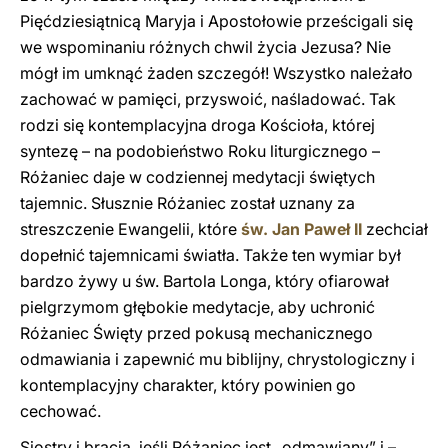
Pięćdziesiątnicą Maryja i Apostołowie prześcigali się
we wspominaniu różnych chwil życia Jezusa? Nie
mógł im umknąć żaden szczegół! Wszystko należało
zachować w pamięci, przyswoić, naśladować. Tak
rodzi się kontemplacyjna droga Kościoła, której
syntezę – na podobieństwo Roku liturgicznego –
Różaniec daje w codziennej medytacji świętych
tajemnic. Słusznie Różaniec został uznany za
streszczenie Ewangelii, które
św. Jan Paweł II
zechciał
dopełnić tajemnicami światła. Także ten wymiar był
bardzo żywy u św. Bartola Longa, który ofiarował
pielgrzymom głębokie medytacje, aby uchronić
Różaniec Święty przed pokusą mechanicznego
odmawiania i zapewnić mu biblijny, chrystologiczny i
kontemplacyjny charakter, który powinien go
cechować.
Siostry i bracia, jeśli Różaniec jest „odmawiany” i –