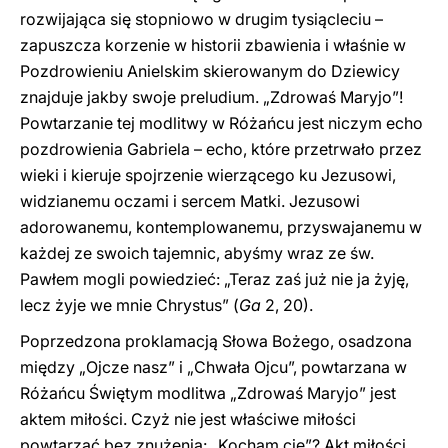
rozwijająca się stopniowo w drugim tysiącleciu –
zapuszcza korzenie w historii zbawienia i właśnie w
Pozdrowieniu Anielskim skierowanym do Dziewicy
znajduje jakby swoje preludium. „Zdrowaś Maryjo”!
Powtarzanie tej modlitwy w Różańcu jest niczym echo
pozdrowienia Gabriela – echo, które przetrwało przez
wieki i kieruje spojrzenie wierzącego ku Jezusowi,
widzianemu oczami i sercem Matki. Jezusowi
adorowanemu, kontemplowanemu, przyswajanemu w
każdej ze swoich tajemnic, abyśmy wraz ze św.
Pawłem mogli powiedzieć: „Teraz zaś już nie ja żyję,
lecz żyje we mnie Chrystus” (
Ga
2, 20).
Poprzedzona proklamacją Słowa Bożego, osadzona
między „Ojcze nasz” i „Chwała Ojcu”, powtarzana w
Różańcu Świętym modlitwa „Zdrowaś Maryjo” jest
aktem miłości. Czyż nie jest właściwe miłości
powtarzać bez znużenia: „Kocham cię”? Akt miłości,