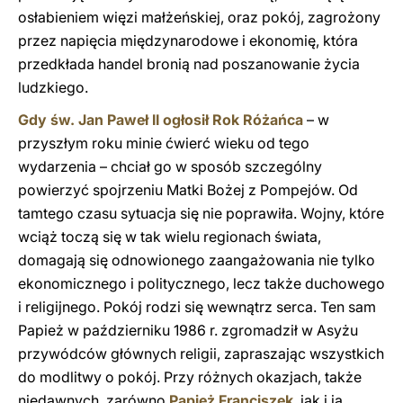
osłabieniem więzi małżeńskiej, oraz pokój, zagrożony
przez napięcia międzynarodowe i ekonomię, która
przedkłada handel bronią nad poszanowanie życia
ludzkiego.
Gdy św. Jan Paweł II ogłosił Rok Różańca
– w
przyszłym roku minie ćwierć wieku od tego
wydarzenia – chciał go w sposób szczególny
powierzyć spojrzeniu Matki Bożej z Pompejów. Od
tamtego czasu sytuacja się nie poprawiła. Wojny, które
wciąż toczą się w tak wielu regionach świata,
domagają się odnowionego zaangażowania nie tylko
ekonomicznego i politycznego, lecz także duchowego
i religijnego. Pokój rodzi się wewnątrz serca. Ten sam
Papież w październiku 1986 r. zgromadził w Asyżu
przywódców głównych religii, zapraszając wszystkich
do modlitwy o pokój. Przy różnych okazjach, także
niedawnych, zarówno
Papież Franciszek
, jak i ja