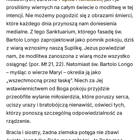
prosiliśmy wiernych na całym świecie o modlitwę w tej
intencji. Nie możemy pogodzić się z obrazami śmierci,
które każdego dnia przynoszą nam doniesienia
medialne. Z tego Sanktuarium, którego fasadę św.
Bartolo Longo zaprojektował jako pomnik pokoju, dziś
z wiarą wznosimy naszą Suplikę. Jezus powiedział
nam, że modlitwa zanoszona z wiarą może wszystko
osiągnąć (por.
Mt
21, 22). Natomiast św. Bartolo Longo
– myśląc o wierze Maryi – określa ją jako
„wszechmocną przez łaskę”. Niech za Jej
wstawiennictwem od Boga pokoju przyjdzie
przeobfite wylanie miłosierdzia, które poruszy serca,
uciszy urazy i bratobójczą nienawiść, oświeci tych,
którzy ponoszą szczególną odpowiedzialność za
rządzenie.
Bracia i siostry, żadna ziemska potęga nie zbawi