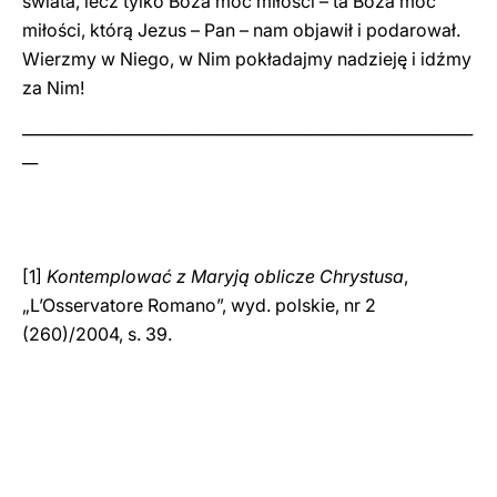
świata, lecz tylko Boża moc miłości – ta Boża moc
miłości, którą Jezus – Pan – nam objawił i podarował.
Wierzmy w Niego, w Nim pokładajmy nadzieję i idźmy
za Nim!
__________________________________________________________
__
[1]
Kontemplować z Maryją oblicze Chrystusa
,
„L’Osservatore Romano”, wyd. polskie, nr 2
(260)/2004, s. 39.