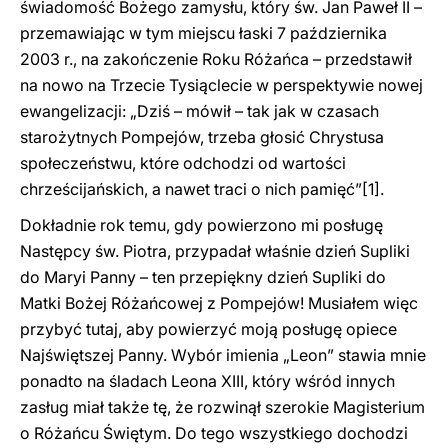
świadomość Bożego zamysłu, który św. Jan Paweł II –
przemawiając w tym miejscu łaski 7 października
2003 r., na zakończenie Roku Różańca – przedstawił
na nowo na Trzecie Tysiąclecie w perspektywie nowej
ewangelizacji: „Dziś – mówił – tak jak w czasach
starożytnych Pompejów, trzeba głosić Chrystusa
społeczeństwu, które odchodzi od wartości
chrześcijańskich, a nawet traci o nich pamięć”
[1].
Dokładnie rok temu, gdy powierzono mi posługę
Następcy św. Piotra, przypadał właśnie dzień Supliki
do Maryi Panny – ten przepiękny dzień Supliki do
Matki Bożej Różańcowej z Pompejów! Musiałem więc
przybyć tutaj, aby powierzyć moją posługę opiece
Najświętszej Panny. Wybór imienia „Leon” stawia mnie
ponadto na śladach Leona XIII, który wśród innych
zasług miał także tę, że rozwinął szerokie Magisterium
o Różańcu Świętym. Do tego wszystkiego dochodzi