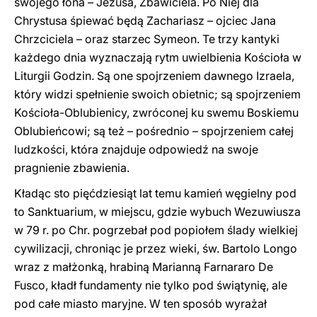
swojego łona – Jezusa, Zbawiciela. Po Niej dla
Chrystusa śpiewać będą Zachariasz – ojciec Jana
Chrzciciela – oraz starzec Symeon. Te trzy kantyki
każdego dnia wyznaczają rytm uwielbienia Kościoła w
Liturgii Godzin. Są one spojrzeniem dawnego Izraela,
który widzi spełnienie swoich obietnic; są spojrzeniem
Kościoła-Oblubienicy, zwróconej ku swemu Boskiemu
Oblubieńcowi; są też – pośrednio – spojrzeniem całej
ludzkości, która znajduje odpowiedź na swoje
pragnienie zbawienia.
Kładąc sto pięćdziesiąt lat temu kamień węgielny pod
to Sanktuarium, w miejscu, gdzie wybuch Wezuwiusza
w 79 r. po Chr. pogrzebał pod popiołem ślady wielkiej
cywilizacji, chroniąc je przez wieki, św. Bartolo Longo
wraz z małżonką, hrabiną Marianną Farnararo De
Fusco, kładł fundamenty nie tylko pod świątynię, ale
pod całe miasto maryjne. W ten sposób wyrażał