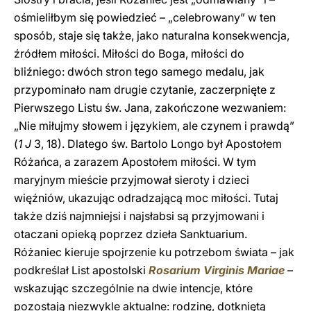
ośmieliłbym się powiedzieć – „celebrowany” w ten
sposób, staje się także, jako naturalna konsekwencja,
źródłem miłości. Miłości do Boga, miłości do
bliźniego: dwóch stron tego samego medalu, jak
przypominało nam drugie czytanie, zaczerpnięte z
Pierwszego Listu św. Jana, zakończone wezwaniem:
„Nie miłujmy słowem i językiem, ale czynem i prawdą”
(
1 J
3, 18). Dlatego św. Bartolo Longo był Apostołem
Różańca, a zarazem Apostołem miłości. W tym
maryjnym mieście przyjmował sieroty i dzieci
więźniów, ukazując odradzającą moc miłości. Tutaj
także dziś najmniejsi i najsłabsi są przyjmowani i
otaczani opieką poprzez dzieła Sanktuarium.
Różaniec kieruje spojrzenie ku potrzebom świata – jak
podkreślał List apostolski
Rosarium Virginis Mariae
–
wskazując szczególnie na dwie intencje, które
pozostają niezwykle aktualne: rodzinę, dotkniętą