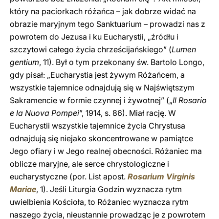
który na paciorkach różańca – jak dobrze widać na
obrazie maryjnym tego Sanktuarium – prowadzi nas z
powrotem do Jezusa i ku Eucharystii, „źródłu i
szczytowi całego życia chrześcijańskiego” (
Lumen
gentium
, 11). Był o tym przekonany św. Bartolo Longo,
gdy pisał: „Eucharystia jest żywym Różańcem, a
wszystkie tajemnice odnajdują się w Najświętszym
Sakramencie w formie czynnej i żywotnej” („
Il Rosario
e la Nuova Pompei
”, 1914, s. 86). Miał rację. W
Eucharystii wszystkie tajemnice życia Chrystusa
odnajdują się niejako skoncentrowane w pamiątce
Jego ofiary i w Jego realnej obecności. Różaniec ma
oblicze maryjne, ale serce chrystologiczne i
eucharystyczne (por. List apost.
Rosarium Virginis
Mariae
, 1). Jeśli Liturgia Godzin wyznacza rytm
uwielbienia Kościoła, to Różaniec wyznacza rytm
naszego życia, nieustannie prowadząc je z powrotem