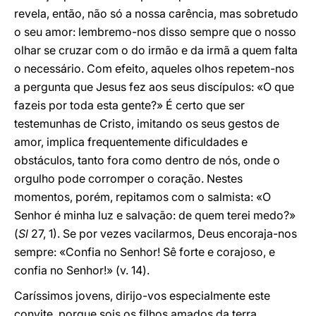
revela, então, não só a nossa carência, mas sobretudo
o seu amor: lembremo-nos disso sempre que o nosso
olhar se cruzar com o do irmão e da irmã a quem falta
o necessário. Com efeito, aqueles olhos repetem-nos
a pergunta que Jesus fez aos seus discípulos: «O que
fazeis por toda esta gente?» É certo que ser
testemunhas de Cristo, imitando os seus gestos de
amor, implica frequentemente dificuldades e
obstáculos, tanto fora como dentro de nós, onde o
orgulho pode corromper o coração. Nestes
momentos, porém, repitamos com o salmista: «O
Senhor é minha luz e salvação: de quem terei medo?»
(
Sl
27, 1). Se por vezes vacilarmos, Deus encoraja-nos
sempre: «Confia no Senhor! Sê forte e corajoso, e
confia no Senhor!» (v. 14).
Caríssimos jovens, dirijo-vos especialmente este
convite, porque sois os filhos amados da terra