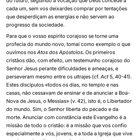
do futuro, seguindo a vocação que Deus concede a
cada um, sem vos deixardes comprar por tentações
que desperdiçam as energias e não servem ao
progresso da sociedade.
Para que o vosso espírito corajoso se torne uma
profecia do mundo novo, tomai como exemplo o que
ouvimos nos
Atos dos Apóstolos
. Os primeiros
cristãos dão, com efeito, um testemunho corajoso do
Senhor Jesus perante dificuldades e ameaças, e
perseveram mesmo entre os ultrajes (cf.
Act
5, 40-41).
Estes discípulos «todos os dias, no templo e nas
casas, não cessavam de ensinar e de anunciar a Boa-
Nova de Jesus, o Messias» (v. 42), isto é, o Libertador
do mundo. Sim, o Senhor liberta do pecado e da
morte. Anunciar com constância este Evangelho é a
missão de todo o cristão: é a missão que vos confio
especialmente a vós, jovens, e a toda a Igreja que vive