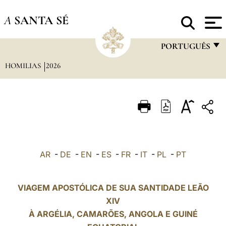
A
SANTA SÉ
PORTUGUÊS
HOMILIAS
2026
FRANÇAIS
ENGLISH
ITALIANO
PORTUGUÊS
ESPAÑOL
AR
-
DE
-
EN
-
ES
-
FR
-
IT
-
PL
-
PT
DEUTSCH
POLSKI
VIAGEM APOSTÓLICA DE SUA SANTIDADE LEÃO
XIV
العربيّة
À ARGÉLIA,
CAMARÕES
, ANGOLA E GUINÉ
中文