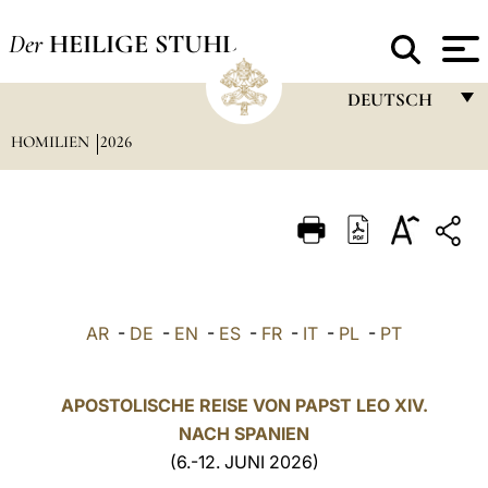
Der
HEILIGE STUHL
DEUTSCH
HOMILIEN
2026
FRANÇAIS
ENGLISH
ITALIANO
PORTUGUÊS
ESPAÑOL
AR
-
DE
-
EN
-
ES
-
FR
-
IT
-
PL
-
PT
DEUTSCH
POLSKI
APOSTOLISCHE REISE VON PAPST LEO XIV.
NACH
SPANIEN
العربيّة
(6.-12. JUNI 2026)
中文