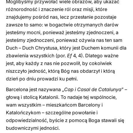
Moglibyśmy przywołać wiele obrazów, aby ukazać
różnorodność i znaczenie ról oraz misji, które
znajdujemy pośród nas, lecz przesłanie pozostaje
zawsze to samo: w bogactwie otrzymanych darów
jesteśmy mocni, ponieważ jesteśmy zjednoczeni, a
jesteśmy zjednoczeni, ponieważ ożywia nas ten sam
Duch – Duch Chrystusa, który jest Duchem komunii dla
zbawienia wszystkich (por.
Ef
4, 4). Dlatego ważne
jest, aby każdy z nas nie pozwolił, by cokolwiek
niszczyło jedność, którą Bóg nas obdarzył i którą
dzień po dniu prowadzi ku pełni.
Barcelona jest nazywana „
Cap i Casal de Catalunya
” –
głową i stolicą Katalonii. To nadaje tej wspólnocie,
wam wszystkim – mieszkańcom Barcelony i
Katalończykom – szczególne powołanie i
odpowiedzialność, byście z pomocą Boga stawali się
budowniczymi jedności.