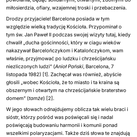
miłosierdzia, ofiary, wzajemnej troski i przebaczenia.
Drodzy przyjaciele! Barcelona posiada w tym
względzie wielką tradycję Kościoła. Przypominał o
tym św. Jan Paweł II podczas swojej wizyty tutaj, kiedy
chwalił „ducha gościnności, który w ciagu wieków
nakazywał Barcelończykom i Katalończykom, wam
właśnie, przyjmować po ludzku i chrześcijańsku
niezliczonych ludzi” (
Anioł Pański
, Barcelona, 7
listopada 1982)
[1]. Zachęcał was również, abyście
głosili „wobec Kościoła, że to miasto i ta kraina są
obszernym i otwartym na chrześcijańskie braterstwo
domem” (
tamże
)
[2].
W jego słowach odnajdujemy oblicza tak wielu braci i
sióstr, którzy pośród was poświęcali się i nadal
poświęcają budowaniu harmonii i komunii ponad
wszelkimi polaryzacjami. Także dziś słowa te znajdują