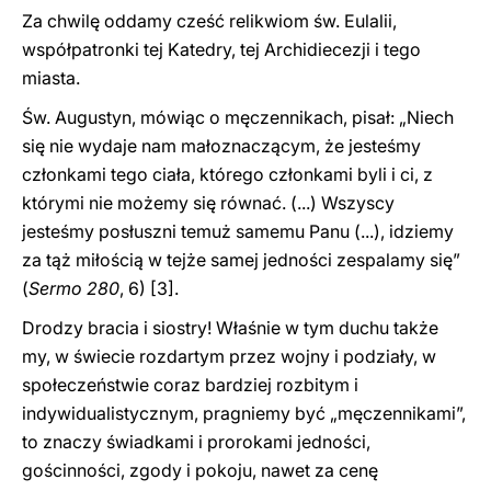
Za chwilę oddamy cześć relikwiom św. Eulalii,
współpatronki tej Katedry, tej Archidiecezji i tego
miasta.
Św. Augustyn, mówiąc o męczennikach, pisał: „Niech
się nie wydaje nam małoznaczącym, że jesteśmy
członkami tego ciała, którego członkami byli i ci, z
którymi nie możemy się równać. (...) Wszyscy
jesteśmy posłuszni temuż samemu Panu (...), idziemy
za tąż miłością w tejże samej jedności zespalamy się”
(
Sermo 280
, 6)
[3].
Drodzy bracia i siostry! Właśnie w tym duchu także
my, w świecie rozdartym przez wojny i podziały, w
społeczeństwie coraz bardziej rozbitym i
indywidualistycznym, pragniemy być „męczennikami”,
to znaczy świadkami i prorokami jedności,
gościnności, zgody i pokoju, nawet za cenę