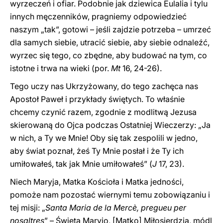
wyrzeczeń i ofiar. Podobnie jak dziewica Eulalia i tylu
innych męczenników, pragniemy odpowiedzieć
naszym „tak”, gotowi – jeśli zajdzie potrzeba – umrzeć
dla samych siebie, utracić siebie, aby siebie odnaleźć,
wyrzec się tego, co zbędne, aby budować na tym, co
istotne i trwa na wieki (por.
Mt
16, 24-26).
Tego uczy nas Ukrzyżowany, do tego zachęca nas
Apostoł Paweł i przykłady świętych. To właśnie
chcemy czynić razem, zgodnie z modlitwą Jezusa
skierowaną do Ojca podczas Ostatniej Wieczerzy: „Ja
w nich, a Ty we Mnie! Oby się tak zespolili w jedno,
aby świat poznał, żeś Ty Mnie posłał i że Ty ich
umiłowałeś, tak jak Mnie umiłowałeś” (
J
17, 23).
Niech Maryja, Matka Kościoła i Matka jedności,
pomoże nam pozostać wiernymi temu zobowiązaniu i
tej misji: „
Santa Maria de la Mercè, pregueu per
nosaltres
” – Święta Maryjo, [Matko] Miłosierdzia, módl