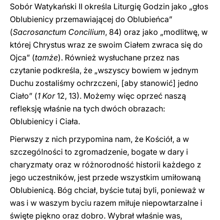
Sobór Watykański II określa Liturgię Godzin jako „głos
Oblubienicy przemawiającej do Oblubieńca”
(
Sacrosanctum Concilium
, 84) oraz jako „modlitwę, w
której Chrystus wraz ze swoim Ciałem zwraca się do
Ojca” (
tamże
). Również wysłuchane przez nas
czytanie podkreśla, że „wszyscy bowiem w jednym
Duchu zostaliśmy ochrzczeni, [aby stanowić] jedno
Ciało” (
1 Kor
12, 13). Możemy więc oprzeć naszą
refleksję właśnie na tych dwóch obrazach:
Oblubienicy i Ciała.
Pierwszy z nich przypomina nam, że Kościół, a w
szczególności to zgromadzenie, bogate w dary i
charyzmaty oraz w różnorodność historii każdego z
jego uczestników, jest przede wszystkim umiłowaną
Oblubienicą. Bóg chciał, byście tutaj byli, ponieważ w
was i w waszym byciu razem miłuje niepowtarzalne i
święte piękno oraz dobro. Wybrał właśnie was,