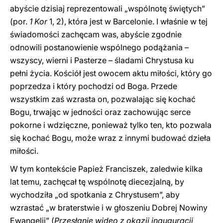
abyście dzisiaj reprezentowali „wspólnotę świętych”
(por.
1 Kor
1, 2), która jest w Barcelonie. I właśnie w tej
świadomości zachęcam was, abyście zgodnie
odnowili postanowienie wspólnego podążania –
wszyscy, wierni i Pasterze – śladami Chrystusa ku
pełni życia. Kościół jest owocem aktu miłości, który go
poprzedza i który pochodzi od Boga. Przede
wszystkim zaś wzrasta on, pozwalając się kochać
Bogu, trwając w jedności oraz zachowując serce
pokorne i wdzięczne, ponieważ tylko ten, kto pozwala
się kochać Bogu, może wraz z innymi budować dzieła
miłości.
W tym kontekście Papież Franciszek, zaledwie kilka
lat temu, zachęcał tę wspólnotę diecezjalną, by
wychodziła „od spotkania z Chrystusem”, aby
wzrastać „w braterstwie i w głoszeniu Dobrej Nowiny
Ewangelii” (
Przesłanie wideo z okazji inauguracji