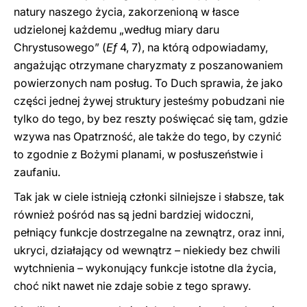
natury naszego życia, zakorzenioną w łasce
udzielonej każdemu „według miary daru
Chrystusowego” (
Ef
4, 7), na którą odpowiadamy,
angażując otrzymane charyzmaty z poszanowaniem
powierzonych nam posług. To Duch sprawia, że jako
części jednej żywej struktury jesteśmy pobudzani nie
tylko do tego, by bez reszty poświęcać się tam, gdzie
wzywa nas Opatrzność, ale także do tego, by czynić
to zgodnie z Bożymi planami, w posłuszeństwie i
zaufaniu.
Tak jak w ciele istnieją członki silniejsze i słabsze, tak
również pośród nas są jedni bardziej widoczni,
pełniący funkcje dostrzegalne na zewnątrz, oraz inni,
ukryci, działający od wewnątrz – niekiedy bez chwili
wytchnienia – wykonujący funkcje istotne dla życia,
choć nikt nawet nie zdaje sobie z tego sprawy.