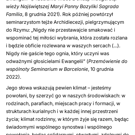
wieży Najświętszej Maryi Panny Bazyliki Sagrada
Família
, 8 grudnia 2021). Rok później powtórzył
seminarzystom tejże Archidiecezji, pielgrzymującym
do Rzymu: „Nigdy nie przestawajcie smakować i
wspominać tej miłości wybrania, która została rozlana
i będzie obficie rozlewana w waszych sercach (...).
Nigdy nie gaście tego ognia, który uczyni was
odważnymi głosicielami Ewangelii” (
Przemówienie do
wspólnoty Seminarium w Barcelonie
, 10 grudnia
2022).
Jego słowa wskazują pewien klimat – jesteśmy
powołani, by szerzyć go w naszych środowiskach: w
rodzinach, parafiach, miejscach pracy i formacji, w
strukturach kurialnych i w każdej innej przestrzeni
życia; klimat rodzinny, w którym żyje się razem, będąc
świadomymi wspólnego synostwa i wspólnego
powołania, będąc solidarnymi, otwartymi, zdolnymi do