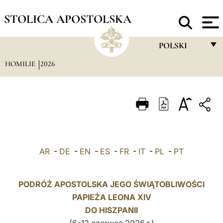
STOLICA APOSTOLSKA
POLSKI
HOMILIE
2026
FRANÇAIS
ENGLISH
ITALIANO
PORTUGUÊS
ESPAÑOL
AR
-
DE
-
EN
-
ES
-
FR
-
IT
-
PL
-
PT
DEUTSCH
POLSKI
PODRÓŻ APOSTOLSKA JEGO ŚWIĄTOBLIWOŚCI
PAPIEŻA LEONA XIV
العربيّة
DO HISZPANII
中文