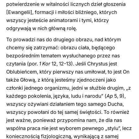
potwierdzenie w witalności licznych dzieł głoszenia
[Ewangelii], formacji i miłości bliźniego, których
wszyscy jesteście animatorami i tymi, którzy
odgrywają w nich główną rolę.
To prowadzi nas do drugiego obrazu, nad którym
chcemy się zatrzymać: obrazu ciała, będącego
bezpośrednim tematem wysłuchanego przez nas
czytania (por.
1 Kor
12, 12-13). Jeśli Chrystus jest
Oblubieńcem, który pierwszy nas umiłował, to jest On
także Głową, z którą jesteśmy zjednoczeni jako
członki jednego organizmu, jedni w służbie drugim, „z
każdego pokolenia, języka, ludu i narodu” (
Ap
5, 9),
wszyscy ożywiani działaniem tego samego Ducha,
wszyscy powołani do tej samej świętości. To również
jest ważne, ponieważ przypomina nam, że dla nas
wspólna praca nie jest wyborem pewnego „stylu”, lecz
koniecznością fizjologiczną, wynikającą z samej