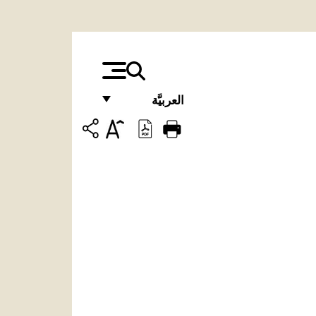
العربيَّة
FRANÇAIS
ENGLISH
ITALIANO
PORTUGUÊS
ESPAÑOL
DEUTSCH
POLSKI