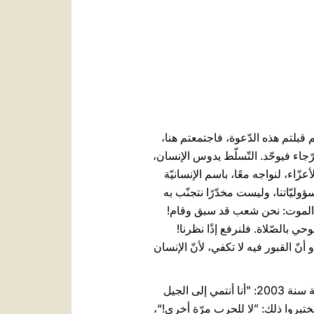
العربيّة
中文
LATINE
ال، بحسب كلام يسوع، (راجع متّى 17، 20). شكرًا لكم لأنّكم قبلتم هذه الدّعوة، فاجتمعتم هنا،
جاء فيوحّد. التّسلّط يدوس الإنسان،
عزّاء، لنواجه معًا، باسم الإنسانيّة
ؤوليّاتنا، وليست مخدّرًا نتجنّب به
 وجه الموت: نحن شعب قد سبق وقام!
حي بالصّلاة. فلنرفع إذًا نظرنا!
ّ القبور فيه لا تكفي، لأنّ الإنسان
القدّيس البابا يوحنّا بولس الثّاني، كان الشّاهد الذي لا يكلّ من أجل السّلام، قال بتأثّر في سياق الأزمة العراقيّة سنة 2003: "أنا أنتمي إلى الجيل
ختبروا ذلك: ”لا للحرب مرّة أخرى!“،