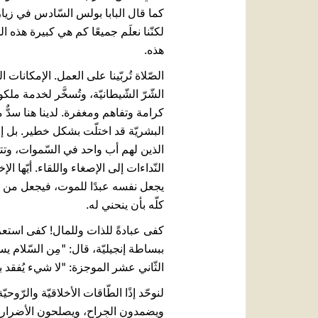
كما قال البابا بولس السّادس في زيارته
لكنّنا نعلَم جميعًا كم هي كبيرة هذه ال
هذه.
الصّلاة تُربّينا على العمل. الإمكانات 
الشّرّ الشّيطانيّة، وتُسخَّر لخدمة ملك
كرامة وتفاهم ومغفرة. لدينا هنا سدٌّ م
البشريّة قد اختلّت بشكل خطير. بل إن
الذين لهم أب واحد في السّموات، وتتح
النّداءات إلى الإصغاء واللقاء. أيّها ا
كلّه بأن ينحني له.
كفى عبادةً للذات وللمال! كفى استعراضً
ببساطة إنجيليّة، قال: "مِن السّلام ي
الثّاني عشر الموجزة: "لا شيء يُفقد ب
لنوحّد إذًا الطّاقات الأخلاقيّة والرّو
ويضمدون الجِراح، ويصلحون الأضرار ال