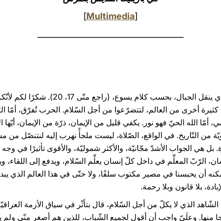
]
Multimedia
[
_____________________________________
صلاتكم هي تعبير عن ذلك الإيمان الذي ينقل الجب
رة أخرى من العالم، لتتضرّعوا من أجل السّلام. الحرب تُفرّق، أمّا الرّ
ي، أمّا الله الحيّ فهو نور. يكفي قليل من الإيمان، ذرّة من الإيمان، أيّها الأ
يّة من التّاريخ. في الواقع، الصّلاة، ليست ملجأً نهرب إليه لنتنصّل من مس
يرة. بل هي الجواب الأشدّ مجّانيّة، والأكثر شموليّة، والأقوى تأثيرًا في
 الرّبّ المعلِّم في داخل كلّ إنسان يعلِّم السّلام، ويدفع إلى اللقاء، ويو
 أن يحبسنا في مصير مكتوب سلفًا، ولا حتّى في هذا العالم الذي يبدو أن
بادة، بلا قانون وبلا رحمة.
جا منها. وعلَيّ واجب أن أقول لجميع الشّباب، للذين هم أصغر منّي ولم ي