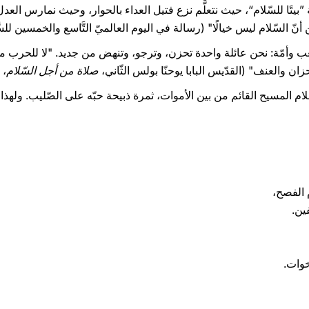
بيتًا للسّلام“، حيث نتعلَّم نزع فتيل العداء بالحوار، وحيث نمارس العد
م ليس خيالًا" (رسالة في اليوم العالميّ التَّاسع والخمسين للسَّلام، 1 كانون الثَّاني/يناير
عب وأمّة: نحن عائلة واحدة تحزن، وترجو، وتنهض من جديد. "لا للحرب مرّة
زان والعنف" (القدّيس البابا يوحنّا بولس الثّاني،
صلاة من أجل السّلام
، 2 شباط/فبراير 1991).
ّه سلام المسيح القائم من بين الأموات، ثمرة ذبيحة حبّه على الصّليب. ولهذا
 الفصح،
ين.
خوات.