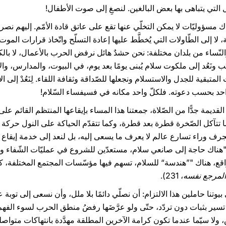
ال التي يتباهى بها بعض البالغين. لنصغِ إلى صوت الأطفال!
هناك مسؤوليّات لا يمكن التخلّي عنها تقع على عاتق قادة الأمّم. إليهم نصر
 إلى الطّاولات التي يُخطَّط عليها إعادة التسلّح واتّخاذ قرارات الموت! و
النّساء من بلدان مختلفة: نحن حشدٌ هائل نرفض الحرب بالأعمال، لا بالكلا
ُب ونَعُد إلى ملكوت سلام يُبنى يومًا بعد يوم، في البيوت، والمدارس، وا
المتبقية للجدل والاستسلام ونجعلها للصّداقة وثقافة اللقاء. لِنَعُدْ إلى ال
ّ واحد بحسب دعوته. فلكلّ واحد مكانه في فسيفساء السّلام!
قديمة جدًّا من الصّلاة، جمعتنا هذا المساء بإيقاعها المنتظم القائم على 
تتآكل الصّخرة قطرة بعد قطرة، وكما تتقدّم الحياكة على النول حركة بعد 
نجرف وراء تسارع عالم لا يعرف ما يسعى إليه، بل لنعد إلى خدمة إيقاع ال
، "هناك حاجة إلى صانعي سلام، مستعدّين للشروع في عمليّات الشّفاء وا
ي الواقع، هناك "”هندسة“ للسلام، تسهم فيها مؤسّسات المجتمع المختلفة
المرجع نفسه
، 231).
إلى بيوتنا حاملين هذا الالتزام: أن نصلّي دائمًا بلا ملل، وأن نسعى إلى ت
ر بثبات دون تردّد، حتّى ولو عرَّضَها رفضُ منطق الحرب لسوء الفهم والا
 ولا سيّما عندما تكون كرامة الآخرين المطلقة مهدَّدة بانتهاكات متواصلة