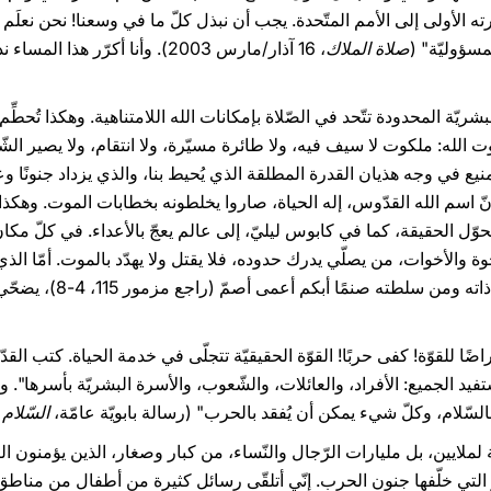
 الأولى إلى الأمم المتّحدة. يجب أن نبذل كلّ ما في وسعنا! نحن نعلَم جيّ
مسؤوليّة" (
صلاة الملاك
، 16 آذار/مارس 2003). وأنا أكرّر 
البشريّة المحدودة تتّحد في الصّلاة بإمكانات الله اللامتناهية. وهكذا تُحطِّ
وت الله: ملكوت لا سيف فيه، ولا طائرة مسيّرة، ولا انتقام، ولا يصير الشّرّ
نيع في وجه هذيان القدرة المطلقة الذي يُحيط بنا، والذي يزداد جنونًا وع
ّ اسم الله القدّوس، إله الحياة، صاروا يخلطونه بخطابات الموت. وهكذ
وّل الحقيقة، كما في كابوس ليليّ، إلى عالم يعجّ بالأعداء. في كلّ مكان
لإخوة والأخوات، من يصلّي يدرك حدوده، فلا يقتل ولا يهدّد بالموت. أمّا ال
يجعل نفسه عبدًا للموت، فيج
ا للقوّة! كفى حربًا! القوّة الحقيقيّة تتجلّى في خدمة الحياة. كتب القدّي
ستفيد الجميع: الأفراد، والعائلات، والشّعوب، والأسرة البشريّة بأسرها". 
السّلام، وكلّ شيء يمكن أن يُفقد بالحرب" (رسالة بابويّة عامّة،
السّلام
حيّة لملايين، بل مليارات الرّجال والنّساء، من كبار وصغار، الذين يؤمنون ال
تي خلّفها جنون الحرب. إنّي أتلقّى رسائل كثيرة من أطفال من مناطق الن