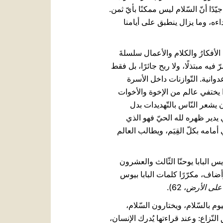
دًا أنّ السّلام ليس ممكنًا بأيّ ثمن.
هذا المساء نداءه، وما يزال ينطبق على أيامنا
م الأفكارُ والكلام والأعمال سلسلةَ
 فيه مبتذلًا، ولا ربح جائرًا، بل فقط
دوانية. التّوازنات داخل الأسرة
ا يختفي عالم من الإخوة والأخوات
 يشعر النّاس بالتّهديدات بدل
ذي يدير ظهره لله الحيّ فهو الذي
عل من ذاته ومن سلطته صنمًا أبكم أعمى أصمّ (راجع مزمور 115، 4-8)، يضحّي أمامه بكلّ القِيَم، ويطالب العالم
س البابا يوحنّا الثّالث والعشرون
وأضاف، مكرّرًا كلمات البابا بيوس
 على الأرض
، 62).
يوم بالسّلام، ويختارون السّلام،
ّزاع: وعند قراءتها يُدرك الإنسان،