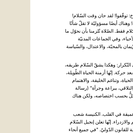
خ: توقّفوا! لقد حان وقت السّلام!
هناك أيضًا مسؤوليّة لا تقلّ شأنًا
م فقط. الصّلاة تُلزمنا بأن نحوّل ما
لأحياء، وفي الجماعات المدنيّة
إيمان بالمحبّة، والاعتدال، والسّياسة
التّكرار: وهكذا يشقّ السّلام طريقه،
حركة. إنّها أزمنة الحياة الطّويلة،
حياة، وتناغم الخليقة، والاهتمام
لتلاقي، ببراعة وجرأة" (رسالة
، كلٌّ بحسب اختصاصه، ولكن هناك
وبة عميقة في القلب. الكنيسة شعب
زدراء. إنّها تعلن إنجيل السّلام
 للقانون الدّوليّ. "في جميع أنحاء