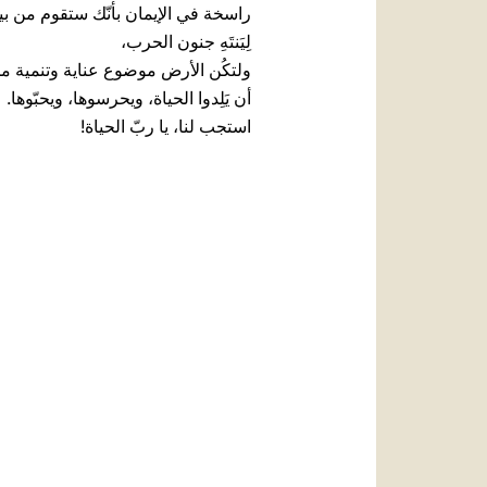
راسخة في الإيمان بأنّك ستقوم من بي
لِيَنتَهِ جنون الحرب،
ولتكُن الأرض موضوع عناية وتنمية من
أن يَلِدوا الحياة، ويحرسوها، ويحبّوها.
استجب لنا، يا ربّ الحياة!