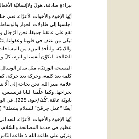
ببراءةٍ صادقة، هولَ ولاإنسانيّة الأفع
أيّها الإخوة والأخوات الأعزّاء، نعم، 
اجلسوا إلى طاولات الحوار والوساطة، لا
تقع على عاتقنا جميعًا، نحن الرّجال و
تبقّى من عنف في قلوبنا وعقولنا: لِنَت
والدّينيّة، ولنأخذ المزيد من المساحات 
الصّالحة. لنكوِّن أنفسنا ونلتزم، كل
المسبحة الورديّة، مثل سائر الوسائل ال
كلمة بعد كلمة، وحركة بعد حركة، كما 
علامة صبر الله. نحن بحاجة إلى ألّا ن
بجراحها. وكما علّمنا البابا فرنسيس
بابويّة عامّة،
كلّنا إخوة
، 225). ف
أيضًا ”عمل حِرفَيّ“ للسلام يشملنا" (
أيّها الإخوة والأخوات الأعزّاء، لنعد 
عظيم في خدمة المصالحة والسّلام، تسي
وتربّي على طاعة الله لا طاعة النّاس،