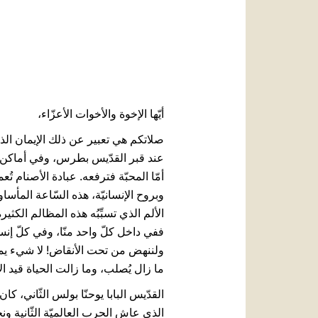
أيّها الإخوة والأخوات الأعزّاء،
عند قبر القدّيس بطرس، وفي أماكن كثي
أمّا المحبّة فترفعه. عبادة الأصنام تُعم
وبروح الإنسانيّة، هذه السّاعة المأساو
الألم الذي تسبِّبُه هذه المظالم الكث
ففي داخل كلّ واحد منّا، وفي كلّ إنسان،
ولننهض من تحت الأنقاض! لا شيء يمكنه
ما زال يُصلب، وما زالت الحياة قيد الإ
الذي عاش الحرب العالميّة الثّانية ون