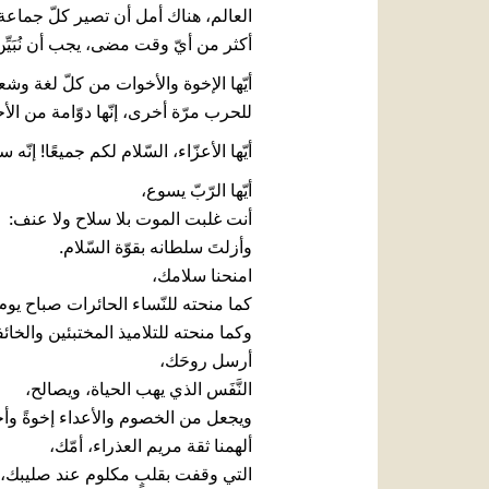
العالم، هناك أمل أن تصير كلّ جماعة ”
أكثر من أيّ وقت مضى، يجب أن نُبَيِّن أنّ السّلا
أيّها الإخوة والأخوات من كلّ لغة وش
للحرب مرّة أخرى، إنّها دوّامة من الأح
أيّها الأعزّاء، السّلام لكم جميعًا! إن
أيّها الرّبّ يسوع،
أنت غلبت الموت بلا سلاح ولا عنف:
وأزلتَ سلطانه بقوّة السّلام.
امنحنا سلامك،
كما منحته للنّساء الحائرات صباح يوم
وكما منحته للتلاميذ المختبئين والخائف
أرسل روحَك،
النَّفَس الذي يهب الحياة، ويصالح،
ويجعل من الخصوم والأعداء إخوةً وأ
ألهمنا ثقة مريم العذراء، أمّك،
التي وقفت بقلبٍ مكلوم عند صليبك،