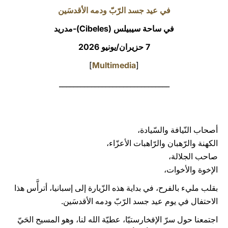
في عيد جسد الرّبّ ودمه الأقدسَين
LATINE
في ساحة سيبيلس
(Cibeles)-مدريد
7 حزيران/يونيو 2026
]
Multimedia
[
_______________________________
أصحاب النّيافة والسّيادة،
الكهنة والرّهبان والرّاهبات الأعزّاء،
صاحب الجلالة،
الإخوة والأخوات،
بقلب مليء بالفرح، في بداية هذه الزّيارة إلى إسبانيا، أترأَّس هذا
الاحتفال في يوم عيد جسد الرّبّ ودمه الأقدسَين.
اجتمعنا حول سرّ الإفخارستيّا، عطيّة الله لنا، وهو المسيح الحَيّ