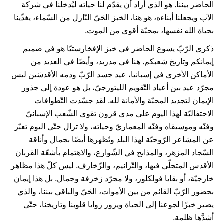
الحاضر بيننا. هو الذي أراد أن يقدّم لنا حياته ليُدخلنا في شركة
الآب ويجعلنا أبناءه، هو هنا، الخبز الحَيّ النّازل من السّماء، يغذّينا
بحياة الله نفسها، بمحبّة أقوى من الموت.
ذكرى الرّبّ يسوع الحاضر في خبز الإفخارستيّا هو في صميم
إيمانكم وتاريخ شعبكم. هنا في مدريد، وأيضًا في العديد من
الأماكن الأخرى في إسبانيا، عيد جسد الرّبّ ودمه الأقدسَين ليس
مجرّد عيد بين أعياد التّقويم الليتورجيّ، بل هو عودة إلى جذور
الإيمان لتجديد المحبّة والأمانة لله. لقد جسّدت التّطوافات
الاحتفاليّة لهذا اليوم على مدى قرون تقوى الشّعب الإسبانيّ
وفنّه وموسيقاه وفنّه المعماريّ وحياته، ولا تزال حتّى اليوم تعبّر
عن المشاعر الرّوحيّة لهذا البلد وتُظهرها أيضًا بجمال وأناقة
السّجاد المزهر، والمذابح في الشّوارع، والاهتمام بأشعّة القربان
الأقدس المتجلّي فيها، والتّرانيم، والزّخارف. ليس كلّ هذا مظاهر
خارجيّة، أو بقايا فولكلور، ولا مجرّد زخرفة وجمال. بل هذا إيمان
بحضور الرّبّ القائم من بين الأموات، الحَيّ والباقي بيننا، والذي
يصير خبزًا لجوعنا إلى الحياة ويزور زوايا قلوبنا وتاريخنا، حتّى
أشدَّها ظلمة.