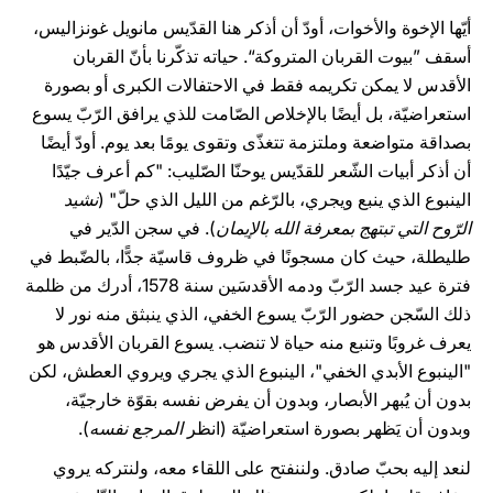
أيّها الإخوة والأخوات، أودّ أن أذكر هنا القدّيس مانويل غونزاليس،
أسقف ”بيوت القربان المتروكة“. حياته تذكّرنا بأنّ القربان
الأقدس لا يمكن تكريمه فقط في الاحتفالات الكبرى أو بصورة
استعراضيّة، بل أيضًا بالإخلاص الصّامت للذي يرافق الرّبّ يسوع
بصداقة متواضعة وملتزمة تتغذّى وتقوى يومًا بعد يوم. أودّ أيضًا
أن أذكر أبيات الشّعر للقدّيس يوحنّا الصّليب: "كم أعرف جيّدًا
الينبوع الذي ينبع ويجري، بالرّغم من الليل الذي حلّ" (
نشيد
الرّوح التي تبتهج بمعرفة الله بالإيمان
). في سجن الدّير في
طليطلة، حيث كان مسجونًا في ظروف قاسيّة جدًّا، بالضّبط في
فترة عيد جسد الرّبّ ودمه الأقدسَين سنة 1578، أدرك من ظلمة
ذلك السّجن حضور الرّبّ يسوع الخفي، الذي ينبثق منه نور لا
يعرف غروبًا وتنبع منه حياة لا تنضب. يسوع القربان الأقدس هو
"الينبوع الأبدي الخفي"، الينبوع الذي يجري ويروي العطش، لكن
بدون أن يُبهر الأبصار، وبدون أن يفرض نفسه بقوّة خارجيّة،
وبدون أن يَظهر بصورة استعراضيّة (انظر
المرجع نفسه
).
لنعد إليه بحبّ صادق. ولننفتح على اللقاء معه، ولنتركه يروي