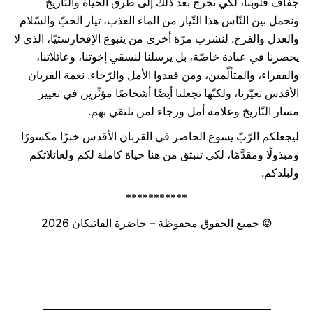
جفاف قلوبنا، لكي نخرج بعد ذلك إلى طرق الحياة والتّاريخ
ونحمل بين النّاس هذا التّيار من الماء العذب، تيار الحبّ والسّلام
والعدل والفرح. لنشرب مرّة أخرى من ينبوع الإفخارستيّا، الذي لا
يحصرنا في عبادة خاصّة، بل يرسلنا لنسقي إخوتنا، وعائلاتنا،
والفقراء، والمتألّمين، ومن فقدوا الأمل والرّجاء. نعمة القربان
الأقدس تغيّرنا، ولكنّها تجعلنا أيضًا أشخاصًا مؤثّرين في تغيير
مسار التّاريخ وعلامة أمل ورجاء لمن نلتقي بهم.
ليجعلكم الرّبّ يسوع الحاضر في القربان الأقدس خبزًا مكسورًا
ومبذولًا ومقدَّمًا، لكي تنبثق من هنا حياة كاملة لكم ولعائلاتكم
ولبلدكم.
***********
© جميع الحقوق محفوظة – حاضرة الفاتيكان 2026