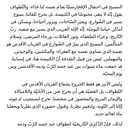
المسيح في احتفال الإفخارستيّا يقدّم نفسه لنا غذاء، والتّطواف
يقول إنّه لا يبقى محبوسًا في الكنيسة، بل يخرج للقائنا. يسوع
يسير في الشّوارع، ويعبر السّاحات، ويزور أحياءنا، ويسكن في
أماكن حياتنا اليوميّة. إنّه الإله القريب الذي يسير مع شعبه، ربّ
التّاريخ، وعزاء الضّعفاء، ونور العائلات، ورجاء المرضى، وسلام
المتألّمين. المسيح الذي يمرّ في الشّوارع في القربان الأقدس هو
نفسه الذي يساوي نفسه مع الفقراء، والمكتئبين، والوحيدين،
والمهملين. ليس من قبيل الصّدفة أنّ الكنيسة هنا، في إسبانيا،
قد جمعت مدّة سنوات بين عيد جسد الرّبّ ودمه الأقدسَين وبين
يوم المحبّة.
وليس الأمر هو فقط الخروج بشعاع القربان الأقدس في
التّطواف، بل القضيّة هي أن نخرج نحن من الأنانيّة واللامبالاة
والإيمان المريح والمحصور في شخصنا، نخرج لنستجيب لدعوته
إيّانا إلى التّوبة، ولتغيير نظرنا، وقبول حضوره الذي يغيّرنا ويجعلنا
بناة لعالم جديد.
لذلك، فإنّ الذّكرى التّاريخيّة لتطواف عيد جسد الرّبّ ودمه