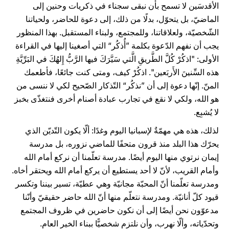
الأقدسَين لا تسمح بأن نبقى سجناء في ذكريات وحنين إلى
الماضيّ، بل يتحوّل، بدلًا من ذلك، إلى دعوة للحاضر، ولحياتنا
الشّخصيّة، ولعلاقاتنا، وللمجتمع، ولبناء المستقبل. بهذا المنظور
يجب أن نفهم الدّعوة بكلمة ”أُذكُر“ التي أصغينا إليها في القراءة
الأولى: "اذكُرْ كُلَّ الطَّريقِ الَّتي سَيَّرَكَ فيها الرَّبُّ إِلهُكَ في البَرِّيَّةِ
هذه السِّنينَ الأَربَعين". اذكُرْ كيف، ومتى كنت جائعًا، فأطعمك
المنّ. إنّها دعوة إلى أن ”نذكُر“ التّذكار الصّحيح لكي لا ننسى من
هو الله، ولكي لا نقع في تجارب عبادة أصنام أخرى فنتغذّى بخبز
لا يُشبِع.
لذلك، هذه هي مهمّةٌ لإسبانيا اليوم وغدًا: ألّا يكون التّديّن الذي
يحرّك هذا البلد منذ قرون متحفًا للماضي نزوره، بل مدرسة
إيمان نرتوي منها اليوم أيضًا. مدرسة تعلّمنا أن نركع أمام الله
وأمام القريب، لأنّ لا أحد يستطيع أن يركع أمام الله ويحتقر أخاه.
ومدرسة تعلّمنا أنّ المحبّة مجانيّة وهي عطيّة، تسير بيننا وتكسر
قيود كلّ أنانيّة. ومدرسة نتعلّم منها أنّ الله حاضر حقيقيّ وأنّنا
مدعوّون نحن أيضًا إلى أن نكون حاضرين في ظروف المجتمع
وتحدّياته، وألّا نهرب، وأن نلتزم شخصيًّا ببناء الخير العام.