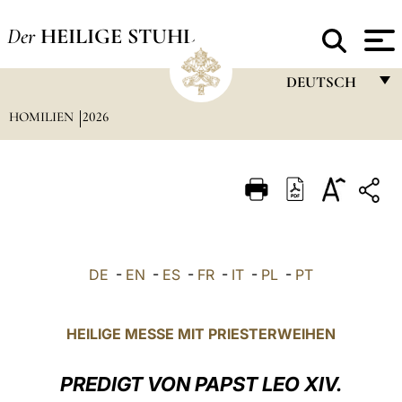
Der
HEILIGE STUHL
DEUTSCH
HOMILIEN
2026
FRANÇAIS
ENGLISH
ITALIANO
PORTUGUÊS
ESPAÑOL
DE
-
EN
-
ES
-
FR
-
IT
-
PL
-
PT
DEUTSCH
POLSKI
HEILIGE MESSE MIT PRIESTERWEIHEN
العربيّة
PREDIGT VON PAPST LEO XIV.
中文