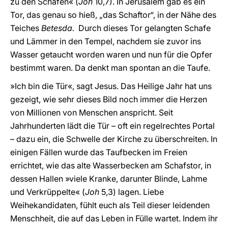
zu den Schafen« (
Joh
10,7). In Jerusalem gab es ein
Tor, das genau so hieß, „das Schaftor“, in der Nähe des
Teiches
Betesda.
Durch dieses Tor gelangten Schafe
und Lämmer in den Tempel, nachdem sie zuvor ins
Wasser getaucht worden waren und nun für die Opfer
bestimmt waren. Da denkt man spontan an die Taufe.
»Ich bin die Tür«, sagt Jesus. Das Heilige Jahr hat uns
gezeigt, wie sehr dieses Bild noch immer die Herzen
von Millionen von Menschen anspricht. Seit
Jahrhunderten lädt die Tür – oft ein regelrechtes Portal
– dazu ein, die Schwelle der Kirche zu überschreiten. In
einigen Fällen wurde das Taufbecken im Freien
errichtet, wie das alte Wasserbecken am Schafstor, in
dessen Hallen »viele Kranke, darunter Blinde, Lahme
und Verkrüppelte« (
Joh
5,3) lagen. Liebe
Weihekandidaten, fühlt euch als Teil dieser leidenden
Menschheit, die auf das Leben in Fülle wartet. Indem ihr