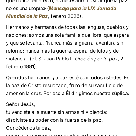
que nunca, en efecto, es necesario mostrar que la paz
no es una utopía» (
Mensaje para la LIX Jornada
Mundial de la Paz
, 1 enero 2026).
Hermanos y hermanas de todas las lenguas, pueblos y
naciones: somos una sola familia que llora, que espera
y que se levanta. “Nunca más la guerra, aventura sin
retorno; nunca más la guerra, espiral de lutos y de
violencia” (cf. S. Juan Pablo II,
Oración por la paz
, 2
febrero 1991).
Queridos hermanos, ¡la paz esté con todos ustedes! Es
la paz de Cristo resucitado, fruto de su sacrificio de
amor en la cruz. Por eso a Él dirigimos nuestra súplica:
Señor Jesús,
tú venciste a la muerte sin armas ni violencia:
disolviste su poder con la fuerza de la paz.
Concédenos tu paz,
como a las mujeres asombradas en la mañana de