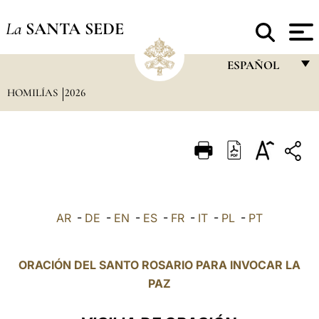
La
SANTA SEDE
ESPAÑOL
HOMILÍAS
2026
FRANÇAIS
ENGLISH
ITALIANO
PORTUGUÊS
ESPAÑOL
AR
-
DE
-
EN
-
ES
-
FR
-
IT
-
PL
-
PT
DEUTSCH
POLSKI
ORACIÓN DEL SANTO ROSARIO PARA INVOCAR LA
PAZ
العربيّة
中文