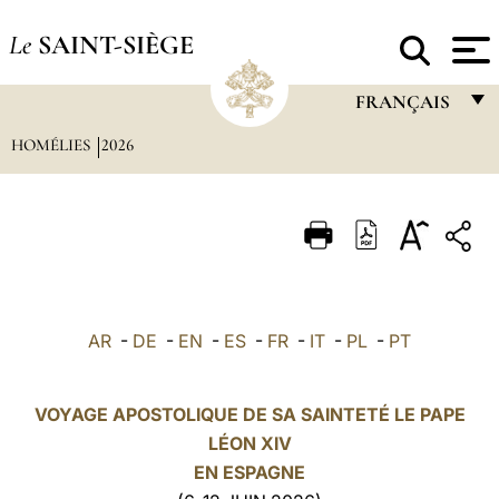
Le
SAINT-SIÈGE
FRANÇAIS
HOMÉLIES
2026
FRANÇAIS
ENGLISH
ITALIANO
PORTUGUÊS
ESPAÑOL
AR
-
DE
-
EN
-
ES
-
FR
-
IT
-
PL
-
PT
DEUTSCH
POLSKI
VOYAGE APOSTOLIQUE DE SA SAINTETÉ LE PAPE
LÉON XIV
العربيّة
EN
ESPAGNE
中文