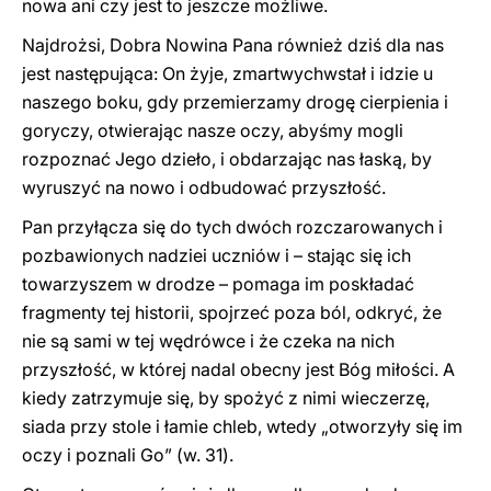
nowa ani czy jest to jeszcze możliwe.
Najdrożsi, Dobra Nowina Pana również dziś dla nas
jest następująca: On żyje, zmartwychwstał i idzie u
naszego boku, gdy przemierzamy drogę cierpienia i
goryczy, otwierając nasze oczy, abyśmy mogli
rozpoznać Jego dzieło, i obdarzając nas łaską, by
wyruszyć na nowo i odbudować przyszłość.
Pan przyłącza się do tych dwóch rozczarowanych i
pozbawionych nadziei uczniów i – stając się ich
towarzyszem w drodze – pomaga im poskładać
fragmenty tej historii, spojrzeć poza ból, odkryć, że
nie są sami w tej wędrówce i że czeka na nich
przyszłość, w której nadal obecny jest Bóg miłości. A
kiedy zatrzymuje się, by spożyć z nimi wieczerzę,
siada przy stole i łamie chleb, wtedy „otworzyły się im
oczy i poznali Go” (w. 31).