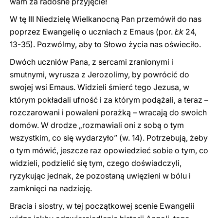
wam za radosne przyjęcie!
W tę III Niedzielę Wielkanocną Pan przemówił do nas
poprzez Ewangelię o uczniach z Emaus (por.
Łk
24,
13-35). Pozwólmy, aby to Słowo życia nas oświeciło.
Dwóch uczniów Pana, z sercami zranionymi i
smutnymi, wyrusza z Jerozolimy, by powrócić do
swojej wsi Emaus. Widzieli śmierć tego Jezusa, w
którym pokładali ufność i za którym podążali, a teraz –
rozczarowani i powaleni porażką – wracają do swoich
domów. W drodze „rozmawiali oni z sobą o tym
wszystkim, co się wydarzyło” (w. 14). Potrzebują, żeby
o tym mówić, jeszcze raz opowiedzieć sobie o tym, co
widzieli, podzielić się tym, czego doświadczyli,
ryzykując jednak, że pozostaną uwięzieni w bólu i
zamknięci na nadzieję.
Bracia i siostry, w tej początkowej scenie Ewangelii