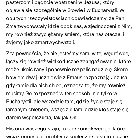
pasterzom i bądźcie wpatrzeni w Jezusa, który
objawia się szczególnie w Słowie i w Eucharystii. W
obu tych rzeczywistościach doświadczamy, że Pan
Zmartwychwstały idzie obok nas, a zjednoczeni z Nim,
my również zwyciężamy śmierć, która nas otacza, i
żyjemy jako zmartwychwstali.
Z tą pewnością, że nie jesteśmy sami w tej wędrówce,
łączy się również wielkoduszne zaangażowanie, które
może ukoić rany i ponownie rozpalić nadzieję. Skoro
bowiem dwaj uczniowie z Emaus rozpoznają Jezusa,
gdy łamie dla nich chleb, oznacza to, że my również
musimy Go rozpoznać w ten sposób: nie tylko w
Eucharystii, ale wszędzie tam, gdzie życie staje się
łamanym chlebem, wszędzie tam, gdzie ktoś staje się
darem współczucia, tak jak On.
Historia waszego kraju, trudne konsekwencje, które
wciąż ponosicie, problemy społeczne i ekonomiczne