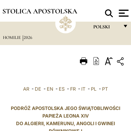
STOLICA APOSTOLSKA
POLSKI
HOMILIE
2026
FRANÇAIS
ENGLISH
ITALIANO
PORTUGUÊS
ESPAÑOL
AR
-
DE
-
EN
-
ES
-
FR
-
IT
-
PL
-
PT
DEUTSCH
POLSKI
PODRÓŻ APOSTOLSKA JEGO ŚWIĄTOBLIWOŚCI
PAPIEŻA LEONA XIV
العربيّة
DO ALGIERII, KAMERUNU,
ANGOLI
I GWINEI
中文