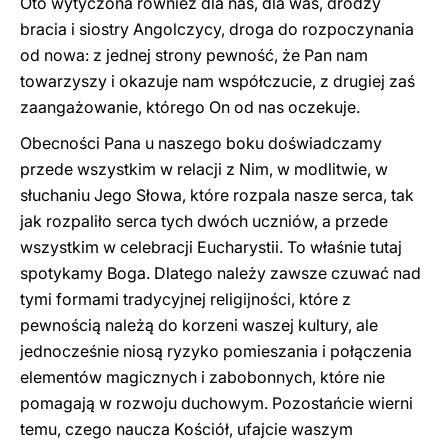
Oto wytyczona również dla nas, dla was, drodzy
bracia i siostry Angolczycy, droga do rozpoczynania
od nowa: z jednej strony pewność, że Pan nam
towarzyszy i okazuje nam współczucie, z drugiej zaś
zaangażowanie, którego On od nas oczekuje.
Obecności Pana u naszego boku doświadczamy
przede wszystkim w relacji z Nim, w modlitwie, w
słuchaniu Jego Słowa, które rozpala nasze serca, tak
jak rozpaliło serca tych dwóch uczniów, a przede
wszystkim w celebracji Eucharystii. To właśnie tutaj
spotykamy Boga. Dlatego należy zawsze czuwać nad
tymi formami tradycyjnej religijności, które z
pewnością należą do korzeni waszej kultury, ale
jednocześnie niosą ryzyko pomieszania i połączenia
elementów magicznych i zabobonnych, które nie
pomagają w rozwoju duchowym. Pozostańcie wierni
temu, czego naucza Kościół, ufajcie waszym