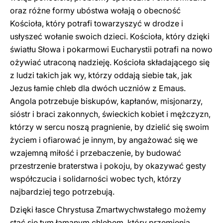
oraz różne formy ubóstwa wołają o obecność
Kościoła, który potrafi towarzyszyć w drodze i
usłyszeć wołanie swoich dzieci. Kościoła, który dzięki
światłu Słowa i pokarmowi Eucharystii potrafi na nowo
ożywiać utraconą nadzieję. Kościoła składającego się
z ludzi takich jak wy, którzy oddają siebie tak, jak
Jezus łamie chleb dla dwóch uczniów z Emaus.
Angola potrzebuje biskupów, kapłanów, misjonarzy,
sióstr i braci zakonnych, świeckich kobiet i mężczyzn,
którzy w sercu noszą pragnienie, by dzielić się swoim
życiem i ofiarować je innym, by angażować się we
wzajemną miłość i przebaczenie, by budować
przestrzenie braterstwa i pokoju, by okazywać gesty
współczucia i solidarności wobec tych, którzy
najbardziej tego potrzebują.
Dzięki łasce Chrystusa Zmartwychwstałego możemy
stać się tym łamanym chlebem, który przemienia