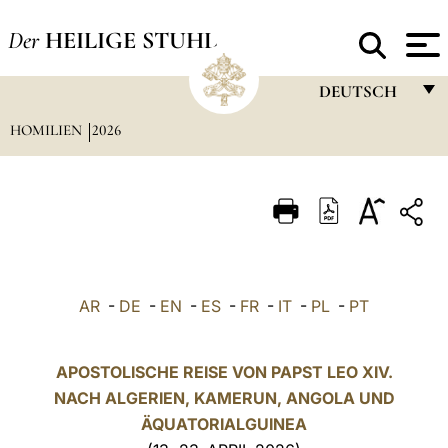
Der
HEILIGE STUHL
DEUTSCH
HOMILIEN
2026
FRANÇAIS
ENGLISH
ITALIANO
PORTUGUÊS
ESPAÑOL
AR
-
DE
-
EN
-
ES
-
FR
-
IT
-
PL
-
PT
DEUTSCH
POLSKI
APOSTOLISCHE REISE VON PAPST LEO XIV.
NACH ALGERIEN, KAMERUN, ANGOLA UND
العربيّة
ÄQUATORIALGUINEA
中文