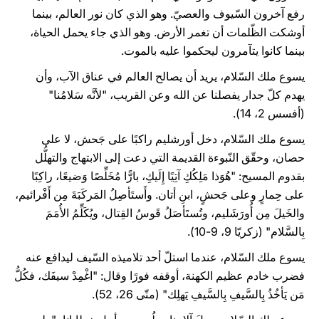
رفع آخرون السّيوف والعصيّ. وهو الذي كان نور العالم، بينما
أوشكت الظّلمات أن تغمر الأرض. وهو الذي جاء يحمل الحياة،
بينما كانوا يتآمرون ليحكموا عليه بالموت.
يسوع ملك السّلام، يريد أن يصالح العالم في عناق الآب، وأن
يهدم كلّ جدار يفصلنا عن الله وعن القريب، "لأنَّه سَلامُنا"
(أفسس 2، 14).
يسوع ملك السّلام، دخل أورشليم راكبًا على جَحش، لا على
حصان، وحقّق النّبوءة القديمة التي دعت إلى الابتهاج والتهلُّل
بقدوم المسيح: "هُوَذا مَلِكُكِ آتِيًا إِلَيكِ، بارًّا مُخَلِّصًا وَضيعًا، راكِبًا
على حِمارٍ وعلى جَحشٍ، ابنِ أتان. وأَستَأصِلُ المَركَبَةَ مِن أَفْرائيم،
والخَيلَ مِن أُورَشَليم، وتُستَأصَلُ قَوسُ القِتال، ويُكَلِّمُ الأُمَمَ
بِالسَّلام" (زكريّا 9، 9-10).
يسوع ملك السّلام، عندما استلّ أحد تلاميذه السّيف ليدافع عنه
فضرب خادم عظيم الكهنة، أوقفه فورًا وقال: "اغْمِدْ سيفَك، فكُلُّ
مَن يَأخُذُ بِالسَّيفِ بِالسَّيفِ يَهلِك" (متّى 26، 52).