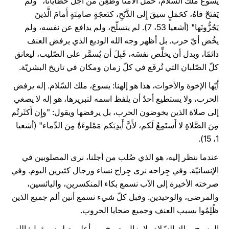
يسوع ملك السّلام، حملَ آلامنا وطُعِن من أجل خطايانا، "ولم
يَفتَحْ فاهُ، كحَمَلٍ سيقَ إِلى الذَّبْحِ، كنَعجَةٍ صامِتَةٍ أَمامَ الَّذينَ
يَجُزُّونَها" (أشعيا 53، 7). لم يتسلّح، ولم يدافع عن نفسه، ولم
يخُض أيّ حرب. بل أظهر وجه الله الوديع الذي يرفض العنف
دائمًا، وبدل أن يخلِّص نفسَه، قَبِلَ أن يُسمَّر على الصّليب، ليعانق
كلّ الصّلبان التي تُرفَع في كلّ زمان ومكان في تاريخ البشريّة.
أيّها الإخوة والأخوات، هذا هو إلهنا: يسوع، ملك السّلام. إله يرفض
الحرب، ولا يستطيع أحدٌ أن يلفظ اسمه لتبريرها، هو إله لا يصغي
إلى صلاة الذين يخوضون الحرب، بل يرفضها ويقول: "وإِن أَكثَرتُم
مِنَ الصَّلاةِ لا أَستَمِعُ لَكم، لأَنَّ أَيدِيَكم مَمْلوءَةٌ مِنَ الدِّماء" (أشعيا
1، 15).
عندما ننظر إليه، هو الذي صُلب من أجلنا، نرى المصلوبين في
الإنسانيّة. وفي جِراحه نرى جِراح نساء ورجال كثيرين اليوم. وفي
صرخته الأخيرة إلى الآب نسمع بكاء المنكسرين، واليائسين،
والمرضى، والوحيدين. وقبل كلّ شيء نسمع أنين ألم جميع الذين
ظُلِمُوا بسبب العنف وجميع ضحايا الحروب.
المسيح، ملك السّلام، لا يزال يصرخ من أعلى صليبه ويقول: الله