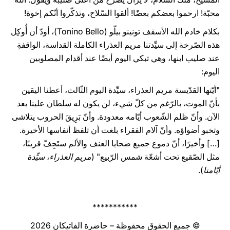
محبّة! ارحموا بعضكم بعضًا! ألقوا السّلاح، وتذكّروا أنّكم إخوة!
بكلام خادم الله الأسقف تونينو بيلّو (Tonino Bello)، أودّ أن أُوكِل
هذه الصّرخة إلى سيِّدتنا مريم العذراء الكاملة القداسة، الواقفةِ
عند صليب ابنها، وهي تبكي اليوم أيضًا عند أقدام المصلوبين
اليوم:
"أيّتها القدّيسة مريم العذراء، سيِّدة اليوم الثّالث، أعطنا اليقين
بأنّ الموت، بالرّغم من كلّ شيء، لن يكون له سلطان علينا بعد
الآن. وأنّ ظلم الشّعوب أيّامه معدودة. وأنّ بَرِيقَ الحروب يتلاشى
وتخبو أضواؤه. وأنّ آلام الفقراء بلغت أن تلفظ أنفاسها الأخيرة.
[…] وأخيرًا، أنّ دموع جميع ضحايا العنف والألم ستَجِفّ قريبًا،
مثل الصّقيع تحت أشعّة شمس الرّبيع" (
مريم العذراء
،
سيِّدة
أيّامنا
).
***********
© جميع الحقوق محفوظة – حاضرة الفاتيكان 2026