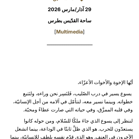
29 آذار/مارس 2026
LATINE
ساحة القدّيس بطرس
]
Multimedia
[
_____________________
أيّها الإخوة والأخوات الأعزّاء،
يسوع يسير في درب الصّليب، فَلنَسِر نحن وراءه، ولنَتبع
خطواته. وبينما نسير معه، لنتأمّل في آلامه من أجل الإنسانيّة،
وفي قلبه الممزَّق، وفي حياته التي صارت عطاءً ومحبّة.
لننظر إلى يسوع الذي جاءَ ملكًا للسّلام، ومن حوله كانوا
يستعدّون للحرب. هو الذي ظلَّ ثابتًا في الوداعة، بينما انشغل
الآخرون في العنف. وهو الذي قدّم نفسه بلطف للإنسانيّة، بينما