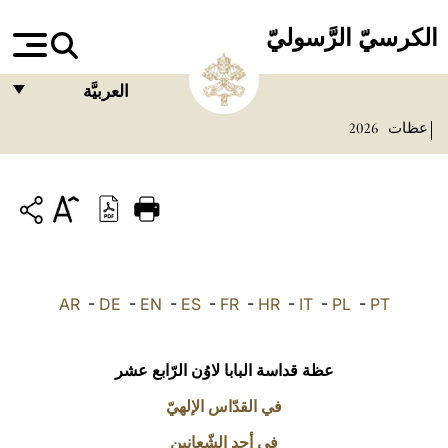
الكرسيّ الرَّسوليّ
العربيَّة
عظات
2026
FRANÇAIS
ENGLISH
ITALIANO
PORTUGUÊS
ESPAÑOL
AR
-
DE
-
EN
-
ES
-
FR
-
HR
-
IT
-
PL
-
PT
DEUTSCH
POLSKI
عظة قداسة البابا لاوُن الرّابع عشر
العربيّة
في القدّاس الإلهيّ
في أحد الشّعانين
中文