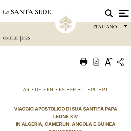
La
SANTA SEDE
ITALIANO
OMELIE
2026
FRANÇAIS
ENGLISH
ITALIANO
PORTUGUÊS
ESPAÑOL
AR
-
DE
-
EN
-
ES
-
FR
-
IT
-
PL
-
PT
DEUTSCH
POLSKI
VIAGGIO APOSTOLICO DI SUA SANTITÀ PAPA
LEONE XIV
العربيّة
IN ALGERIA,
CAMERUN
, ANGOLA E GUINEA
中文