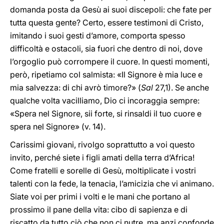
domanda posta da Gesù ai suoi discepoli: che fate per
tutta questa gente? Certo, essere testimoni di Cristo,
imitando i suoi gesti d’amore, comporta spesso
difficoltà e ostacoli, sia fuori che dentro di noi, dove
l’orgoglio può corrompere il cuore. In questi momenti,
però, ripetiamo col salmista: «Il Signore è mia luce e
mia salvezza: di chi avrò timore?» (
Sal
27,1). Se anche
qualche volta vacilliamo, Dio ci incoraggia sempre:
«Spera nel Signore, sii forte, si rinsaldi il tuo cuore e
spera nel Signore» (v. 14).
Carissimi giovani, rivolgo soprattutto a voi questo
invito, perché siete i figli amati della terra d’Africa!
Come fratelli e sorelle di Gesù, moltiplicate i vostri
talenti con la fede, la tenacia, l’amicizia che vi animano.
Siate voi per primi i volti e le mani che portano al
prossimo il pane della vita: cibo di sapienza e di
riscatto da tutto ciò che non ci nutre, ma anzi confonde