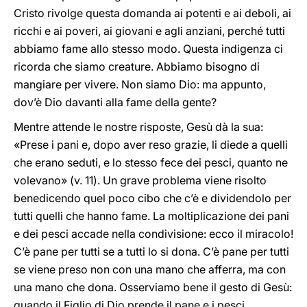
Cristo rivolge questa domanda ai potenti e ai deboli, ai
ricchi e ai poveri, ai giovani e agli anziani, perché tutti
abbiamo fame allo stesso modo. Questa indigenza ci
ricorda che siamo creature. Abbiamo bisogno di
mangiare per vivere. Non siamo Dio: ma appunto,
dov’è Dio davanti alla fame della gente?
Mentre attende le nostre risposte, Gesù dà la sua:
«Prese i pani e, dopo aver reso grazie, li diede a quelli
che erano seduti, e lo stesso fece dei pesci, quanto ne
volevano» (v. 11). Un grave problema viene risolto
benedicendo quel poco cibo che c’è e dividendolo per
tutti quelli che hanno fame. La moltiplicazione dei pani
e dei pesci accade nella condivisione: ecco il miracolo!
C’è pane per tutti se a tutti lo si dona. C’è pane per tutti
se viene preso non con una mano che afferra, ma con
una mano che dona. Osserviamo bene il gesto di Gesù:
quando il Figlio di Dio prende il pane e i pesci,