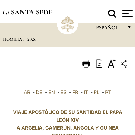
La
SANTA SEDE
ESPAÑOL
HOMILÍAS
2026
FRANÇAIS
ENGLISH
ITALIANO
PORTUGUÊS
ESPAÑOL
AR
-
DE
-
EN
-
ES
-
FR
-
IT
-
PL
-
PT
DEUTSCH
POLSKI
VIAJE APOSTÓLICO DE SU SANTIDAD EL PAPA
LEÓN XIV
العربيّة
A ARGELIA, CAMERÚN, ANGOLA Y GUINEA
中文