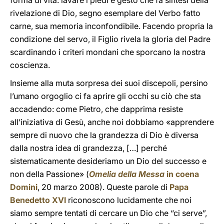
forma di vita: lavare i piedi è gesto che fa sintesi della
rivelazione di Dio, segno esemplare del Verbo fatto
carne, sua memoria inconfondibile. Facendo propria la
condizione del servo, il Figlio rivela la gloria del Padre
scardinando i criteri mondani che sporcano la nostra
coscienza.
Insieme alla muta sorpresa dei suoi discepoli, persino
l’umano orgoglio ci fa aprire gli occhi su ciò che sta
accadendo: come Pietro, che dapprima resiste
all’iniziativa di Gesù, anche noi dobbiamo «apprendere
sempre di nuovo che la grandezza di Dio è diversa
dalla nostra idea di grandezza, […] perché
sistematicamente desideriamo un Dio del successo e
non della Passione» (
Omelia della Messa
in coena
Domini
, 20 marzo 2008). Queste parole di
Papa
Benedetto XVI
riconoscono lucidamente che noi
siamo sempre tentati di cercare un Dio che “ci serve”,