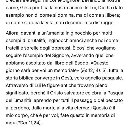
credermi e seguirmi come Signore. Lavando la nostra
carne, Gesù purifica la nostra anima. In Lui, Dio ha dato
esempio non di come si domina, ma di come si libera;
di come si dona la vita, non di come la si distrugge.
Allora, davanti a un’umanità in ginocchio per molti
esempi di brutalità, inginocchiamoci anche noi come
fratelli e sorelle degli oppressi. È così che vogliamo
seguire l’esempio del Signore, avverando quel che
abbiamo ascoltato dal libro dell’Esodo: «Questo
giorno sarà per voi un memoriale» (
Es
12,14). Sì, tutta la
storia biblica converge in Gesù, vero agnello pasquale.
Attraverso di Lui le figure antiche trovano pieno
significato, perché il Cristo salvatore celebra la Pasqua
dell’umanità, aprendo per tutti il passaggio dal peccato
al perdono, dalla morte alla vita eterna: «Questo è il
mio corpo, che è per voi; fate questo in memoria di
me» (
1Cor
11,24).