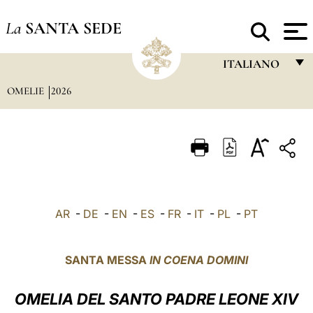
La
SANTA SEDE
ITALIANO
OMELIE
2026
FRANÇAIS
ENGLISH
ITALIANO
PORTUGUÊS
ESPAÑOL
AR
-
DE
-
EN
-
ES
-
FR
-
IT
-
PL
-
PT
DEUTSCH
POLSKI
SANTA MESSA
IN COENA DOMINI
العربيّة
OMELIA DEL SANTO PADRE LEONE XIV
中文