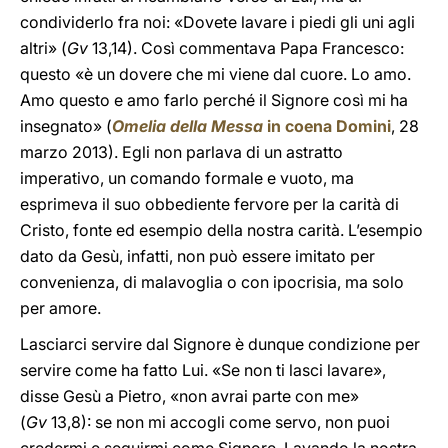
condividerlo fra noi: «Dovete lavare i piedi gli uni agli
altri» (
Gv
13,14). Così commentava Papa Francesco:
questo «è un dovere che mi viene dal cuore. Lo amo.
Amo questo e amo farlo perché il Signore così mi ha
insegnato» (
Omelia della Messa
in coena Domini
, 28
marzo 2013). Egli non parlava di un astratto
imperativo, un comando formale e vuoto, ma
esprimeva il suo obbediente fervore per la carità di
Cristo, fonte ed esempio della nostra carità. L’esempio
dato da Gesù, infatti, non può essere imitato per
convenienza, di malavoglia o con ipocrisia, ma solo
per amore.
Lasciarci servire dal Signore è dunque condizione per
servire come ha fatto Lui. «Se non ti lasci lavare»,
disse Gesù a Pietro, «non avrai parte con me»
(
Gv
13,8): se non mi accogli come servo, non puoi