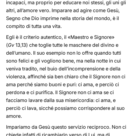
incapaci, ma proprio per educare noi stessi, gli uni gli
altri, all’amore vero. Imparare ad agire come Gesù,
Segno che Dio imprime nella storia del mondo, è il
compito di tutta una vita.
Egli è il criterio autentico, il «Maestro e Signore»
(
Gv
13,13) che toglie tutte le maschere del divino e
dell’umano. Il suo esempio non lo offre quando tutti
sono felici e gli vogliono bene, ma nella notte in cui
veniva tradito, nel buio dell’incomprensione e della
violenza, affinché sia ben chiaro che il Signore non ci
ama perché siamo buoni e puri: ci ama, e perciò ci
perdona e ci purifica. Il Signore non ci ama se ci
facciamo lavare dalla sua misericordia: ci ama, e
perciò ci lava, sicché possiamo corrispondere al suo
amore.
Impariamo da Gesù questo servizio reciproco. Non ci
chiede infatti di ricambiarlo verso di Lui, ma di