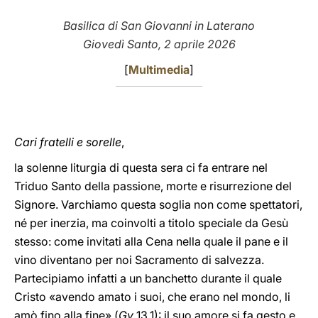
LATINE
Basilica di San Giovanni in Laterano
Giovedì Santo, 2 aprile 2026
[
Multimedia
]
Cari fratelli e sorelle
,
la solenne liturgia di questa sera ci fa entrare nel
Triduo Santo della passione, morte e risurrezione del
Signore. Varchiamo questa soglia non come spettatori,
né per inerzia, ma coinvolti a titolo speciale da Gesù
stesso: come invitati alla Cena nella quale il pane e il
vino diventano per noi Sacramento di salvezza.
Partecipiamo infatti a un banchetto durante il quale
Cristo «avendo amato i suoi, che erano nel mondo, li
amò fino alla fine» (
Gv
13,1): il suo amore si fa gesto e