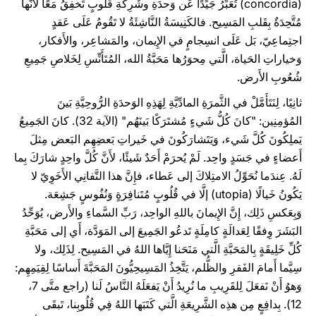
(concordia) تُعَبِّرُ جَيِّدًا عَن وَحدَةِ وشَرِكَةِ قُلُوبٍ تَخفِقُ مَعًا لأَنَّها
مُتَّحِدَةٌ بِقَلبِ المَسِيح. فالكَنِيسَةُ النَّاشِئَةُ لا تَقُومُ عَلَى عَقدٍ
اجتِماعِيّ، بَل عَلَى انسِجامٍ في الإِيمان، والمَشاعِر، والأَفكار،
وَخياراتِ الحَياة، الَّتي مِحوَرُها مَحَبَّةُ الله، المُتَأَنِّسِ لِخَلاصِ جَمِيعِ
شُعُوبِ الأَرض.
ثانِيًا، لِنَتَأَمَّلْ في الثَّمرَةِ المادِّيَّةِ لِهَذِهِ الوَحدَةِ الرُّوحِيَّةِ بَينَ
المُؤمِنِين: "كانَ كُلُّ شَيءٍ مُشتَرَكًا بَينَهُم" (الآية 32). كانَ الجَمِيعُ
يَملِكُونَ كُلَّ شَيء، وَيَتَشارَكُونَ في خَيراتِ بَعضِهِم البَعض مِثلَ
أَعضاءٍ في جَسَدٍ واحِد. لَمْ يُحرَمْ أَحَدٌ شَيئًا، لأَنَّ كُلَّ واحِدٍ شارَكَ بِما
لَهُ. عِندَما نُحَوِّلُ الامتِلاكَ إلى عَطاء، فإِنَّ هذا التَّفانِي الأَخَوِيّ لا
يَكُونُ خَيالًا (utopia) إلَّا في قُلُوبٍ مُتَنافِرَةٍ وَنُفُوسٍ جَشِعَة.
وَبِعَكسِ ذَلِك، إِنَّ الإِيمانَ باللهِ الواحِد، رَبِّ السَّماءِ والأَرض، يُوَحِّدُ
البَشَرَ وِفقًا لِعَدالَةٍ كامِلَةٍ تَدعُو الجَمِيعَ إلى المَوَدَّة، أَي إلى مَحَبَّةِ
كُلِّ خَلِيقَةٍ بِالمَحَبَّةِ الَّتي مَنَحَنا إِيَّاها اللهُ في المَسِيح. لِذَلِك، ولا
سِيَّما أَمامَ الفَقرِ والظُّلم، يَتَّخِذُ المَسِيحِيُّونَ المَحَبَّةَ أَساسًا لِقِيَمِهِم:
وَهوُ أَنْ نَفعَلَ لِلقَرِيبِ ما نُرِيدُ أَنْ يَفعَلَهُ النَّاسُ لَنا (راجع متَّى 7،
12). بِدافِعٍ مِن هذِه الشَّرِيعَةِ الَّتي كَتَبَها اللهُ فِي قُلُوبِنا، تَبقَى