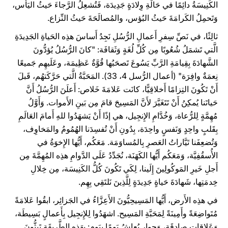
الكَنِيسَةُ دائِمًا في حَالَةِ وِلادَةٍ جَدِيدَة، فَتُشعِلُ الرَّجاءَ حَيثُ اليَأس،
وَتَحمِلُ الكَرامَةَ حَيثُ البُؤس، والمُصالَحَةَ حَيثُ النِّزاع.
ثالِثًا، في نَصِّ سِفرِ أَعمالِ الرُّسُلِ نَجِدُ أَساسَ هذِه الحَياةِ الجَدِيدَةِ
الَّتي تَشمَلُ شُعُوبًا مِن كُلِّ لُغَةٍ وَثَقافَة: "كانَ الرُّسُلُ يُؤدُّونَ
الشَّهادَةَ بِقِيامَةِ الرَّبِّ يَسُوعَ تَصحَبُها قُوَّةٌ عَظِيمَة، وعَلَيهِم جَميعًا
نِعمَةٌ وافِرَة" (أعمال الرُّسل 4، 33). المَحَبَّةُ الَّتي حَرَّكَتهُم، قَبلَ
أَنْ تَكُونَ التِزامًا أَخلاقِيًّا، كانَت عَلامَةَ خَلاص: أَعلَنَ الرُّسُلُ أَنَّ
حَياتَنا يُمكِنُ أَنْ تَتَغَيَّرَ لأَنَّ المَسِيحَ قامَ مِن بَينِ الأَموات. وَأَوَّلُ
مُهِمَّةٍ لِلرُّعاة، وَخُدَّامِ الإِنجِيل، هي إذًا أَنْ يَشهَدُوا للهِ أَمامَ العَالَمِ
بِقَلبٍ واحِدٍ وَنَفسٍ واحِدَة، بِدُونِ أَنْ تُفسِدَنا الهُمُومُ والمَخاوِف،
وَتُضعِفَنا تَيَّاراتُ العَصرِ بِالمُساوَمَة. مَعَكُم، أَيُّها الإِخوَةُ في
الأُسقُفِيَّة، وَمَعَكُم أَيُّها الكَهَنَة، نُجَدِّدُ عَلَى الدَّوامِ هذِه المُهِمَّةَ مِن
أَجلِ خَيرِ المَوكُولِينَ إِلَينا، لِكَي تَكُونَ كُلُّ الكَنِيسَة، مِن خِلالِ
خِدمَتِها، شَهادَةَ حَياةٍ جَدِيدَةٍ لِلَّذِينَ نَلتَقِي بِهِم.
في هذِه الأَرض، أَيُّها المَسِيحِيُّونَ الأَعِزَّاءُ في الجَزائِر، ابقُوا عَلامَةً
مُتَواضِعَةً وأَمِينَةً لِمَحَبَّةِ المَسِيح. اشهَدُوا لِلإِنجِيل بِأَعمالٍ بَسِيطَة،
وَعَلاقاتٍ صادِقَة، وَحِوارٍ يُعاشُ يَومًا بِيَوم: بِهَذِهِ الطَّرِيقَةِ تَبِثُّونَ