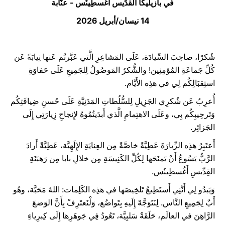
في بازيليكا القدِّيس أَغُسطِينُس - عنَّابة
14 نيسان/أبريل 2026
شُكرًا، صاحِبَ السِّيادَة، عَلَى المَشاعِرِ الَّتي عَبَّرتُم عَنها نِيابَةً عَن
كُلِّ جَماعَةِ المُؤمِنِين! والشُّكرُ المَوصُولُ لِلجَمِيعِ عَلَى حَفاوَةِ
استِقبَالِكُم لِي في هذِه الأَيَّام.
أُعرِبُ عَن شُكرِي الجَزِيلِ لِلسُّلُطاتِ المَدَنِيَّةِ عَلَى حُسنِ ضِيافَتِكُم
وَتَرحِيبِكُم بِي، وعَلَى الاهتِمامِ الَّذي أَبدَيتُمُوهُ لإِنجاحِ زِيارَتِي إِلَى
الجَزائِر.
أَعتَبِرُ هذِه الزِّيارَةَ عَطِيَّةً خاصَّةً مِن العِنايَةِ الإِلَهِيَّة، عَطِيَّةً أَرادَ
الرَّبُّ يَسُوعُ أَنْ يَمنَحَها لِكُلِّ الكَنِيسَةِ مِن خلالِ بابا مِن رَهبَنَةِ
القِدِّيسِ أَغُسطِينُس.
وَيَبدُو لِي أَنَّنِي أَستَطِيعُ تَلخِيصَها في هذِه الكَلِمات: اللهُ مَحَبَّة، وهُو
أَبٌ لِجَمِيعِ النَّاس. لِنَتَوَجَّهْ إِلَيهِ بِتَواضُع، وَلْنَعتَرِفْ بِأَنَّ الوَضعَ
الرَّاهِنَ في العالَم، حَلَقَةٌ سَلبِيَّة، تَعُودُ فِي جَوهَرِها إِلَى كِبرِياءِ