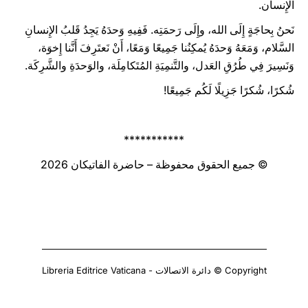
الإِنسان.
نَحنُ بِحاجَةٍ إِلَى الله، وإِلَى رَحمَتِه. فَفِيهِ وَحدَهُ يَجِدُ قَلبُ الإِنسانِ
السَّلام، وَمَعَهُ وَحدَهُ يُمكِنُنا جَمِيعًا وَمَعًا، أَنْ نَعتَرِفَ أَنَّنا إِخوَة،
وَنَسِيرَ فِي طُرُقِ العَدل، والتَّنمِيَةِ المُتَكامِلَة، والوَحدَةِ والشَّرِكَة.
شُكرًا، شُكرًا جَزِيلًا لَكُم جَمِيعًا!
***********
© جميع الحقوق محفوظة – حاضرة الفاتيكان 2026
Copyright © دائرة الاتصالات - Libreria Editrice Vaticana