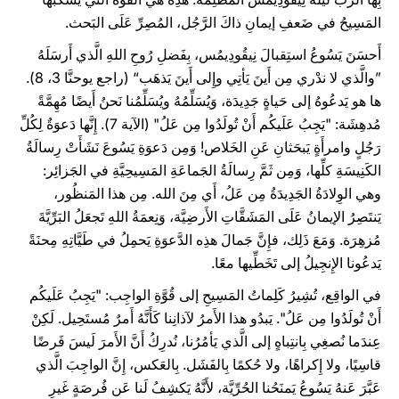
المَسِيحُ في ضَعفِ إيمانِ ذاكَ الرَّجُل، المُصِرِّ عَلَى البَحث.
أَحسَنَ يَسُوعُ استِقبالَ نِيقُودِيمُس، بِفَضلِ رُوحِ اللهِ الَّذي أَرسَلَهُ
”والَّذي لا ندْري مِن أَينَ يَأتِي وإِلى أَينَ يَذهَب“ (راجع يوحنَّا 3، 8).
ها هو يَدعُوهُ إلى حَياةٍ جَدِيدَة، وَيُسَلِّمُهُ ويُسَلِّمُنا نَحنُ أَيضًا مُهِمَّةً
مُدهِشَة: "يَجِبُ عَلَيكُم أَنْ تُولَدُوا مِن عَلُ" (الآية 7). إِنَّها دَعوَةٌ لِكُلِّ
رَجُلٍ وامرأَةٍ يَبحَثانِ عَنِ الخَلاص! وَمِن دَعوَةِ يَسُوعَ نَشَأَتْ رِسالَةُ
الكَنِيسَةِ كلِّها، وَمِن ثَمَّ رِسالَةُ الجَماعَةِ المَسِيحِيَّةِ في الجَزائِر:
وهي الوِلادَةُ الجَدِيدَةُ مِن عَلُ، أَي مِنَ الله. مِن هذا المَنظُور،
يَنتَصِرُ الإيمانُ عَلَى المَشَقَّاتِ الأَرضِيَّة، وَنِعمَةُ اللهِ تَجعَلُ البَرِّيَّةَ
مُزهِرَة. وَمَعَ ذَلِك، فإِنَّ جَمالَ هذِه الدَّعوَةِ يَحمِلُ في طَيَّاتِهِ مِحنَةً
يَدعُونا الإِنجِيلُ إلى تَخَطِّيها معًا.
في الواقِع، تُشِيرُ كَلِماتُ المَسِيحِ إلى قُوَّةِ الواجِب: "يَجِبُ عَلَيكُم
أَنْ تُولَدُوا مِن عَلُ". يَبدُو هذا الأَمرُ لآذانِنا كَأَنَّهُ أَمرٌ مُستَحِيل. لَكِنْ
عِندَما نُصغِي بِانتِباهٍ إلى الَّذي يَأمُرُنا، نُدرِكُ أَنَّ الأَمرَ لَيسَ فَرضًا
قاسِيًا، ولا إِكراهًا، ولا حُكمًا بِالفَشَل. بِالعَكس، إِنَّ الواجِبَ الَّذي
عَبَّرَ عَنهُ يَسُوعُ يَمنَحُنا الحُرِّيَّة، لأَنَّهُ يَكشِفُ لَنا عَن فُرصَةٍ غَيرِ