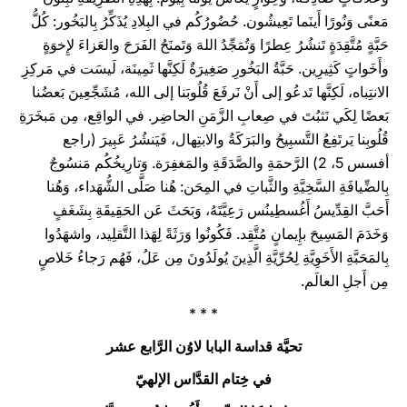
مَعنًى وَنُورًا أَينَما تَعِيشُون. حُضُورُكُم في البِلادِ يُذَكِّرُ بِالبَخُور: كُلُّ
حَبَّةٍ مُتَّقِدَةٍ تَنشُرُ عِطرًا وَتُمَجِّدُ اللهَ وَتَمنَحُ الفَرَحَ والعَزاءَ لإِخوَةٍ
وأَخَواتٍ كَثِيرِين. حَبَّةُ البَخُورِ صَغِيرَةٌ لَكِنَّها ثَمِينَة، لَيسَت في مَركِزِ
الانتِباه، لَكِنَّها تَدعُو إلى أَنْ نَرفَعَ قُلُوبَنا إلى الله، مُشَجِّعِينَ بَعضُنا
بَعضًا لِكَي نَثبُتَ في صِعابِ الزَّمَنِ الحاضِر. في الواقِع، مِن مَبخَرَةِ
قُلُوبِنا يَرتَفِعُ التَّسبِيحُ والبَرَكَةُ والابتِهال، فَيَنشُرُ عَبِيرَ (راجع
أفسس 5، 2) الرَّحمَةِ والصَّدَقَةِ والمَغفِرَة. وَتارِيخُكُم مَنسُوجٌ
بِالضِّيافَةِ السَّخِيَّةِ والثَّباتِ في المِحَن: هُنا صَلَّى الشُّهَداء، وَهُنا
أَحَبَّ القِدِّيسُ أَغُسطِينُس رَعِيَّتَهُ، وَبَحَثَ عَن الحَقِيقَةِ بِشَغَفٍ
وَخَدَمَ المَسِيحَ بإِيمانٍ مُتَّقِد. فَكُونُوا وَرَثَةً لِهَذا التَّقلِيد، واشهَدُوا
بِالمَحَبَّةِ الأَخَوِيَّةِ لِحُرِّيَّةِ الَّذِينَ يُولَدُونَ مِن عَلُ، فَهُم رَجاءُ خَلاصٍ
مِن أَجلِ العالَم.
* * *
تحيَّة قداسة البابا لاوُن الرَّابع عشر
في خِتام القدَّاس الإلهيّ