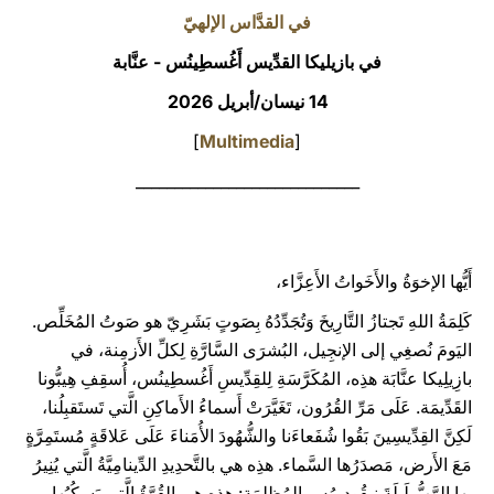
في القدَّاس الإلهيّ
LATINE
في بازيليكا القدِّيس أَغُسطِينُس -
عنَّابة
14 نيسان/أبريل 2026
]
Multimedia
[
_____________________________
أَيُّها الإخوَةُ والأَخَواتُ الأَعِزَّاء،
كَلِمَةُ اللهِ تَجتازُ التَّارِيخَ وَتُجَدِّدُهُ بِصَوتٍ بَشَرِيّ هو صَوتُ المُخَلِّص.
اليَومَ نُصغِي إلى الإنجِيل، البُشرَى السَّارَّةِ لِكلِّ الأَزمِنة، في
بازِيلِيكا عنَّابَة هذِه، المُكَرَّسَةِ لِلقِدِّيسِ أَغُسطِينُس، أُسقِفِ هِيبُّونا
القَدِّيمَة. عَلَى مَرِّ القُرُون، تَغَيَّرَتْ أَسماءُ الأَماكِنِ الَّتي تَستَقبِلُنا،
لَكِنَّ القِدِّيسِينَ بَقُوا شُفَعاءَنا والشُّهُودَ الأُمَناءَ عَلَى عَلاقَةٍ مُستَمِرَّةٍ
مَعَ الأَرض، مَصدَرُها السَّماء. هذِه هي بالتَّحدِيدِ الدِّينامِيَّةُ الَّتي يُنِيرُ
بِها الرَّبُّ لَيلَةَ نِيقُودِيمُس المُظلِمَة: هذِه هي القُوَّةُ الَّتي يَسكُبُها