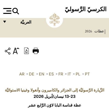
الكرسيّ الرَّسوليّ
العربيَّة
عظات
2026
FRANÇAIS
ENGLISH
ITALIANO
PORTUGUÊS
ESPAÑOL
AR
-
DE
-
EN
-
ES
-
FR
-
IT
-
PL
-
PT
DEUTSCH
POLSKI
الزِّيارة الرَّسوليَّة إلى الجزائر والكاميرون وأنغولا وغينيا الاستوائيَّة
13-23 نيسان/أبريل 2026
العربيّة
عظة قداسة البابا لاوُن الرَّابع عشر
中文