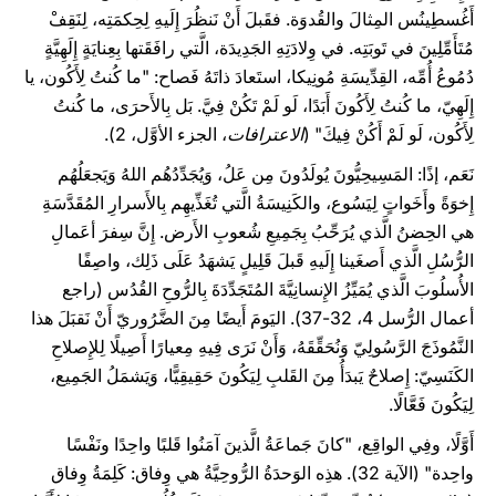
أَغُسطِينُس المِثالَ والقُدوَة. فقَبلَ أَنْ نَنظُرَ إِلَيهِ لِحِكمَتِه، لِنَقِفْ
مُتَأَمِّلِينَ في تَوبَتِه. في وِلادَتِهِ الجَدِيدَة، الَّتي رافَقَتها بِعِنايَةٍ إِلَهِيَّةٍ
دُمُوعُ أُمِّه، القِدِّيسَةِ مُونِيكا، استَعادَ ذاتَهُ فَصاح: "ما كُنتُ لِأَكُون، يا
إِلَهِيّ، ما كُنتُ لِأَكُونَ أَبَدًا، لَو لَمْ تَكُنْ فِيَّ. بَل بِالأَحرَى، ما كُنتُ
لِأَكُون، لَو لَمْ أَكُنْ فِيكَ" (
الاعترافات
، الجزء الأوَّل، 2).
نَعَم، إذًا: المَسِيحِيُّونَ يُولَدُونَ مِن عَلُ، وَيُجَدِّدُهُم اللهُ وَيَجعَلُهُم
إِخوَةً وأَخَواتٍ لِيَسُوع، والكَنِيسَةُ الَّتي تُغَذِّيهِم بِالأَسرارِ المُقَدَّسَةِ
هي الحِضنُ الَّذي يُرَحِّبُ بِجَمِيعِ شُعوبِ الأَرض. إِنَّ سِفرَ أعَمالِ
الرُّسُلِ الَّذي أَصغَينا إِلَيهِ قَبلَ قَلِيلٍ يَشهَدُ عَلَى ذَلِك، واصِفًا
الأُسلُوبَ الَّذي يُمَيِّزُ الإِنسانِيَّةَ المُتَجَدِّدَةَ بِالرُّوحِ القُدُس (راجع
أعمال الرُّسل 4، 32-37). اليَومَ أَيضًا مِنَ الضَّرُوريّ أَنْ نَقبَلَ هذا
النَّمُوذَجَ الرَّسُولِيّ وَنُحَقِّقَهُ، وَأَنْ نَرَى فِيهِ مِعيارًا أَصِيلًا لِلإِصلاحِ
الكَنَسِيّ: إِصلاحٌ يَبدَأُ مِنَ القَلبِ لِيَكُونَ حَقِيقِيًّا، وَيَشمَلُ الجَمِيع،
لِيَكُونَ فَعَّالًا.
أَوَّلًا، وفِي الواقِع، "كانَ جَماعَةُ الَّذينَ آمَنُوا قَلبًا واحِدًا ونَفْسًا
واحِدة" (الآية 32). هذِه الوَحدَةُ الرُّوحِيَّةُ هي وِفاق: كَلِمَةُ وِفاق