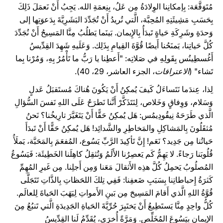
مُتَوَقَّعَة: بِإمكانِنا الوِلادَةُ مِن عَلُ، بِنِعمَةِ الله. يَجِبُ أَنْ نَعمَلَ ذَلِكَ
بِحَسَبِ مَشِيئَتِهِ المُحِبَّة، الَّتي تُريدُ أَنْ تُجَدِّدَ البَشَرِيَّةَ بِدَعوَتِها إلى
وَحدَةِ وشَرِكَةِ حَياةٍ تَبدَأُ بِالإِيمان. بَينَما يَطلُبُ مِنَّا المَسِيحُ أَنْ نُجَدِّدَ
كُلَّ حَياتِنا، يَمنَحُنا أَيضًا قُوَّةَ القِيامِ بِذَلِك. وَعَلَيهِ شَهِدَ القِدِّيسُ
أَغُسطِينُس بِقَولِهِ في صَلاتِه: "أَعطِنا يا رَبُّ ما تَأْمُرُ بِهِ، وَمُرْنا بِما
تَشاء" (
الاعترافات
، الجزء العاشر، 29، 40).
لِذا، عِندَما نَتَساءَلُ كَيفَ يُمكِنُ أَنْ يَكُونَ هُناكَ مُستَقبَلُ عَدلٍ
وَسَلام، وَوِفاقٍ وَخَلاص، لِنَتَذَكَّرْ أَنَّنا نَطرَحُ عَلَى اللهِ نَفسَ السُّؤالِ
الَّذي طَرَحَهُ نِيقُودِيمُس: هَل يُمكِنُ حَقًّا أَنْ يَتَغَيَّرَ تارِيخُنا؟ نَحنُ
مُثقَلُونَ بِالمَشاكِلِ والمَخاطِرِ والشَّدائِد! هَل يُمكِنُ حَقًّا أَنْ تَبدَأَ
حَياتُنا مِن جَدِيد؟ نَعَم! إِنَّ تَأكِيدَ الرَّبِّ يَسُوع، المُفعَمَ بِالمَحَبَّة، يَملَأُ
قُلُوبَنا رَجاءً. لا يَهِمُّ كَم يَعصِرُنا الأَلَمُ وَتُثقِلُ كاهِلَنا الخَطِيئَة: فَيَسُوعُ
المُصلُوبُ يَحمِلُ كُلَّ هذِه الأَثقالَ مَعَنا وَمِن أَجلِنا. مِن غَيرِ المُهِمِّ
كَثرَةُ إِحباطاتِنا بِسَبَبِ ضَعفِنا: فَفِي تِلكَ اللحَظاتِ بِالذَّاتِ تَتَجَلَّى
قُوَّةُ اللهِ الَّذي أَقامَ المَسِيحَ مِن بَينِ الأَمواتِ لِيَهَبَ الحَياةَ لِلعالَم.
كُلُّ واحِدٍ مِنَّا يَستَطِيعُ أَنْ يَختَبِرَ حُرِّيَّةَ الحَياةِ الجَدِيدَةِ الَّتي تَنبُعُ مِنَ
الإِيمانِ بِيَسُوعَ المُخَلِّص. وَمَرَّةً أُخرَى، يُقَدِّمُ لَنا القِدِّيسُ