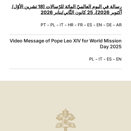
LATINE
رسالة في اليوم العالميّ المائة للرّسالات [18 تشرين الأوّل/
أكتوبر 2026]، 25 كانون الثّاني/يناير 2026
-
-
-
-
-
-
-
-
PT
PL
IT
HR
FR
ES
EN
DE
AR
Video Message of Pope Leo XIV for World Mission
Day 2025
-
-
-
PL
IT
ES
EN