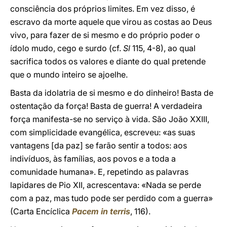
consciência dos próprios limites. Em vez disso, é
escravo da morte aquele que virou as costas ao Deus
vivo, para fazer de si mesmo e do próprio poder o
ídolo mudo, cego e surdo (cf.
Sl
115, 4-8), ao qual
sacrifica todos os valores e diante do qual pretende
que o mundo inteiro se ajoelhe.
Basta da idolatria de si mesmo e do dinheiro! Basta de
ostentação da força! Basta de guerra! A verdadeira
força manifesta-se no serviço à vida. São João XXIII,
com simplicidade evangélica, escreveu: «as suas
vantagens [da paz] se farão sentir a todos: aos
indivíduos, às famílias, aos povos e a toda a
comunidade humana». E, repetindo as palavras
lapidares de Pio XII, acrescentava: «Nada se perde
com a paz, mas tudo pode ser perdido com a guerra»
(Carta Encíclica
Pacem in terris
, 116).