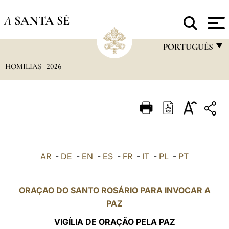
A
SANTA SÉ
PORTUGUÊS
HOMILIAS
2026
FRANÇAIS
ENGLISH
ITALIANO
PORTUGUÊS
ESPAÑOL
AR
-
DE
-
EN
-
ES
-
FR
-
IT
-
PL
-
PT
DEUTSCH
POLSKI
ORAÇAO DO SANTO ROSÁRIO PARA INVOCAR A
PAZ
العربيّة
VIGÍLIA DE ORAÇÃO PELA PAZ
中文