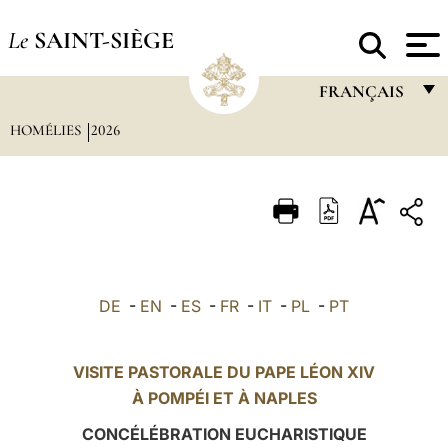
Le
SAINT-SIÈGE
FRANÇAIS
HOMÉLIES
2026
FRANÇAIS
ENGLISH
ITALIANO
PORTUGUÊS
ESPAÑOL
DE
-
EN
-
ES
-
FR
-
IT
-
PL
-
PT
DEUTSCH
POLSKI
VISITE PASTORALE DU PAPE LÉON XIV
À
POMPÉI
ET À NAPLES
العربيّة
CONCÉLÉBRATION EUCHARISTIQUE
中文