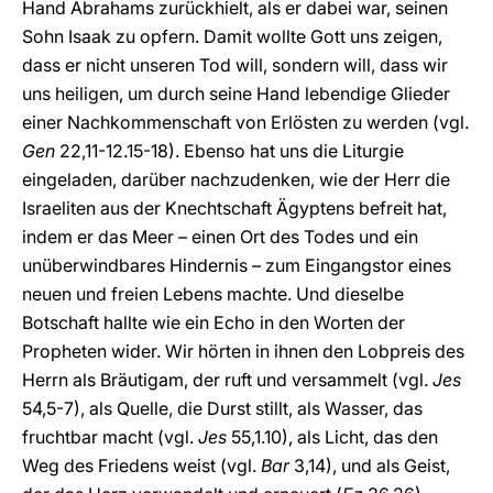
Hand Abrahams zurückhielt, als er dabei war, seinen
Sohn Isaak zu opfern. Damit wollte Gott uns zeigen,
dass er nicht unseren Tod will, sondern will, dass wir
uns heiligen, um durch seine Hand lebendige Glieder
einer Nachkommenschaft von Erlösten zu werden (vgl.
Gen
22,11-12.15-18). Ebenso hat uns die Liturgie
eingeladen, darüber nachzudenken, wie der Herr die
Israeliten aus der Knechtschaft Ägyptens befreit hat,
indem er das Meer – einen Ort des Todes und ein
unüberwindbares Hindernis – zum Eingangstor eines
neuen und freien Lebens machte. Und dieselbe
Botschaft hallte wie ein Echo in den Worten der
Propheten wider. Wir hörten in ihnen den Lobpreis des
Herrn als Bräutigam, der ruft und versammelt (vgl.
Jes
54,5-7), als Quelle, die Durst stillt, als Wasser, das
fruchtbar macht (vgl.
Jes
55,1.10), als Licht, das den
Weg des Friedens weist (vgl.
Bar
3,14), und als Geist,