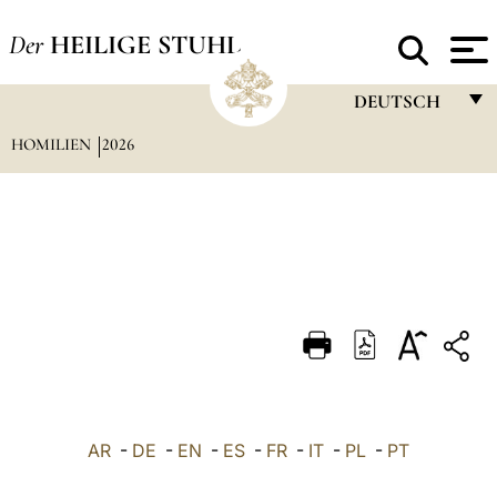
Der
HEILIGE STUHL
DEUTSCH
HOMILIEN
2026
FRANÇAIS
ENGLISH
ITALIANO
PORTUGUÊS
ESPAÑOL
DEUTSCH
POLSKI
العربيّة
AR
-
DE
-
EN
-
ES
-
FR
-
IT
-
PL
-
PT
中文