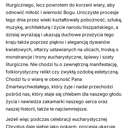
liturgicznego, lecz powrotem do korzeni wiary, aby
odnowić miłość i wierność Bogu. Uroczyste procesje
tego dnia przez wieki kształtowały pobożność, sztukę,
muzykę, architekturę i życie narodu hiszpańskiego, a
dzisiaj wyrażają i ukazują duchowe przeżycia tego
kraju także poprzez piękno i elegancję dywanów
kwiatowych, ołtarzy ustawianych na ulicach, troskę o
monstrancje i trony eucharystyczne, śpiewy i szaty
liturgiczne. Nie chodzi tu o zewnętrzną manifestację,
folklorystyczny relikt czy zwykłą ozdobę estetyczną.
Chodzi tu o wiarę w obecność Pana
Zmartwychwstałego, który żyje i nadal przechodzi
pośród nas, który staje się chlebem dla naszego głodu
życia i nawiedza zakamarki naszego serca oraz
naszej historii, także te najciemniejsze.
Jeżeli więc podczas celebracji eucharystycznej
Chrystus daje siebie jako pokarm, procesja ukazuje,