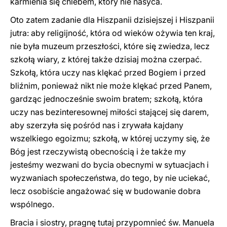
karmienia się chlebem, który nie nasyca.
Oto zatem zadanie dla Hiszpanii dzisiejszej i Hiszpanii
jutra: aby religijność, która od wieków ożywia ten kraj,
nie była muzeum przeszłości, które się zwiedza, lecz
szkołą wiary, z której także dzisiaj można czerpać.
Szkołą, która uczy nas klękać przed Bogiem i przed
bliźnim, ponieważ nikt nie może klękać przed Panem,
gardząc jednocześnie swoim bratem; szkołą, która
uczy nas bezinteresownej miłości stającej się darem,
aby szerzyła się pośród nas i zrywała kajdany
wszelkiego egoizmu; szkołą, w której uczymy się, że
Bóg jest rzeczywistą obecnością i że także my
jesteśmy wezwani do bycia obecnymi w sytuacjach i
wyzwaniach społeczeństwa, do tego, by nie uciekać,
lecz osobiście angażować się w budowanie dobra
wspólnego.
Bracia i siostry, pragnę tutaj przypomnieć św. Manuela