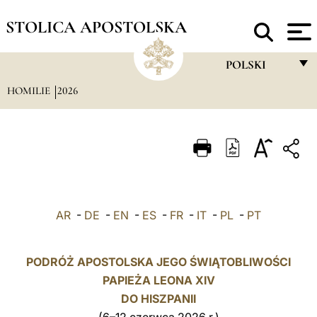
STOLICA APOSTOLSKA
POLSKI
HOMILIE
2026
FRANÇAIS
ENGLISH
ITALIANO
PORTUGUÊS
ESPAÑOL
AR
-
DE
-
EN
-
ES
-
FR
-
IT
-
PL
-
PT
DEUTSCH
POLSKI
PODRÓŻ APOSTOLSKA JEGO ŚWIĄTOBLIWOŚCI
PAPIEŻA LEONA XIV
العربيّة
DO
HISZPANII
中文