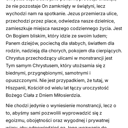
że nie pozostaje On zamknięty w świątyni, lecz
wychodzi nam na spotkanie. Jezus przemierza ulice,
przechodzi przez place, odwiedza nasze dzielnice,
zamieszkuje miejsca naszego codziennego życia. Jest
On Bogiem bliskim, który idzie ze swoim ludem;
Panem dziejów, pociechą dla słabych, światłem dla
rodzin, nadzieją dla chorych, pokojem dla cierpiących.
Chrystus przechodzący ulicami w monstrancji jest
Tym samym Chrystusem, który utożsamia się z
biednymi, przygnębionymi, samotnymi i
opuszczonymi. Nie jest przypadkiem, że tutaj, w
Hiszpanii, Kościół od wielu lat łączy uroczystość
Bożego Ciała z Dniem Miłosierdzia.
Nie chodzi jedynie o wyniesienie monstrancji, lecz o
to, abyśmy sami pozwolili wyprowadzić się z
egoizmu, obojętności oraz wygodnej i prywatnej
wiary, aby odpowiedzieć na Jego wezwanie do