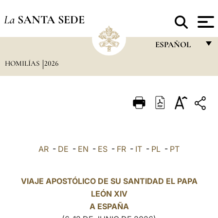
La
SANTA SEDE
ESPAÑOL
HOMILÍAS
2026
FRANÇAIS
ENGLISH
ITALIANO
PORTUGUÊS
ESPAÑOL
AR
-
DE
-
EN
-
ES
-
FR
-
IT
-
PL
-
PT
DEUTSCH
POLSKI
VIAJE APOSTÓLICO DE SU SANTIDAD EL PAPA
LEÓN XIV
العربيّة
A
ESPAÑA
中文