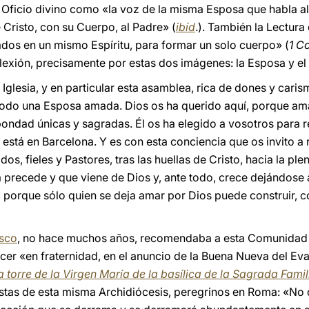
 Oficio divino como «la voz de la misma Esposa que habla a
e Cristo, con su Cuerpo, al Padre» (
ibíd
.). También la Lectu
dos en un mismo Espíritu, para formar un solo cuerpo» (
1 C
flexión, precisamente por estas dos imágenes: la Esposa y el
Iglesia, y en particular esta asamblea, rica de dones y caris
 todo una Esposa amada. Dios os ha querido aquí, porque am
 bondad únicas y sagradas. Él os ha elegido a vosotros para
 está en Barcelona. Y es con esta conciencia que os invito a 
os, fieles y Pastores, tras las huellas de Cristo, hacia la plen
a precede y que viene de Dios y, ante todo, crece dejándose 
porque sólo quien se deja amar por Dios puede construir, co
isco
, no hace muchos años, recomendaba a esta Comunidad d
cer «en fraternidad, en el anuncio de la Buena Nueva del Eva
a torre de la Virgen María de la basílica de la Sagrada Fami
istas de esta misma Archidiócesis, peregrinos en Roma: «No 