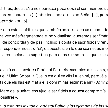
ártires, decía: «No nos parezca poca cosa el ser miembros d
mos equipararnos […] obedecemos al mismo Señor […], pers
Sermón
280, 6).
 con este espíritu es que también nosotros, en un mundo d
a vez más fragmentada e individualista, queremos ser “mártir
 de concordia y de paz, incluso a costa de sacrificios y ren
 responder nuestro “sí”, dispuestos, en lo que sea necesario
 a renunciar a lo superfluo para construir sobre lo que es e
 a això ens conviden l’apòstol Pau i els exemples dels sants,
 el l’ Últim Sopar: « Que jo estigui en ells i tu en mi, perquè 
 i que els has estimat a ells com m’has estimat a mi» (
Jo
17,2
 Mare de la unitat, ens ajudi a ser fidels a aquest compromís 
osaltres».
, a esto nos invitan el apóstol Pablo y los ejemplos de los