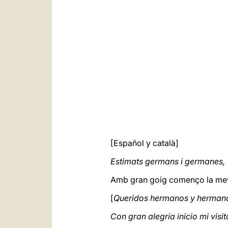
[Español y català]
Estimats germans i germanes,
Amb gran goig començo la meva 
[
Queridos hermanos y herman
Con gran alegría inicio mi visi