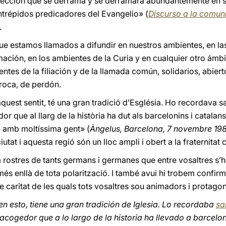
lección que se derrama y se derramará abundantemente en 
ntrépidos predicadores del Evangelio» (
Discurso a la comun
.
ue estamos llamados a difundir en nuestros ambientes, en las 
mación, en los ambientes de la Curia y en cualquier otro ámbit
ientes de la filiación y de la llamada común, solidarios, abier
proca, de perdón.
quest sentit, té una gran tradició d’Església. Ho recordava sa
idor que al llarg de la història ha dut als barcelonins i catalan
a amb moltíssima gent» (
Àngelus, Barcelona, 7 novembre 19
tat i aquesta regió són un lloc ampli i obert a la fraternitat c
rostres de tants germans i germanes que entre vosaltres s’ha
s enllà de tota polarització. I també avui hi trobem confirmac
e caritat de les quals tots vosaltres sou animadors i protagon
n esto, tiene una gran tradición de Iglesia. Lo recordaba
sa
 acogedor que a lo largo de la historia ha llevado a barcelo