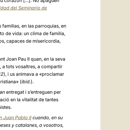
su corazón […]. No apaguen
idad del Seminario de
familias, en las parroquias, en
o de vida: un clima de familia,
tos, capaces de misericordia,
nt Joan Pau II quan, en la seva
s, a tots vosaltres, a compartir
82
), i us animava a «proclamar
ristiana» (
ibíd.
).
n entregat i s’entreguen per
ió en la vitalitat de tantes
istes.
n Juan Pablo II
cuando, en su
neses y catalanes, a vosotros,