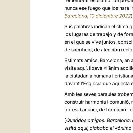
rememorar este amor de predi
nunca ese fuego que los hará i
Barcelona, 10 diciembre 2022
)
Sus palabras indican el clima q
los lugares de trabajo y de for
en el que se vive juntos, consc
de sacrificio, de atención recí
Estimats amics, Barcelona, en a
visita aquí, lloava «l’ànim acoll
la ciutadania humana i cristian
davant l’Església que aquesta ciu
Amb les seves paraules trobem 
construir harmonia i comunió, mé
obres d’anunci, de formació i d
[
Queridos amigos: Barcelona, e
visita aquí, alababa el «ánimo