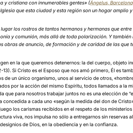
 y cristiana con innumerables gentes» (
Ángelus, Barcelona
glesia que esta ciudad y esta región son un hogar amplio y 
 lugar los rostros de tantos hermanos y hermanas que entre
monía y comunión, más allá de toda polarización. Y también
as obras de anuncio, de formación y de caridad de las que 
agen en la que queremos detenernos: la del cuerpo, objeto in
2-13). Si Cristo es el Esposo que nos amó primero, Él es tam
de un único organismo, unos al servicio de otros, «hombres
ados por la acción del mismo Espíritu, todos llamados a la 
a que para nosotros trabajar juntos no es una elección de “e
cia concedida a cada uno «según la medida del don de Cristo»
go los carismas recibidos en el respeto de los ministerios c
ctura viva, nos impulsa no sólo a entregarnos sin reservas al
 designios de Dios, en la obediencia y en la confianza.