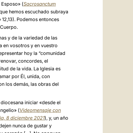
l Esposo» (
Sacrosanctum
ra que hemos escuchado subraya
o
12,13). Podemos entonces
 Cuerpo.
mas y de la variedad de las
a en vosotros y en vuestro
 representar hoy la “comunidad
renovar, concordes, el
itud de la vida. La Iglesia es
amar por Él, unida, con
n los demás, las obras del
iocesana iniciar «desde el
ngelio» (
Videomensaje con
lia, 8 diciembre 2021
), y, un año
dejen nunca de gustar y