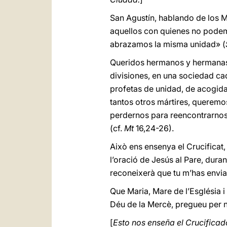
San Agustín, hablando de los M
aquellos con quienes no pode
abrazamos la misma unidad» (
Queridos hermanos y hermanas:
divisiones, en una sociedad cad
profetas de unidad, de acogida,
tantos otros mártires, queremos
perdernos para reencontrarnos,
(cf.
Mt
16,24-26).
Això ens ensenya el Crucificat,
l’oració de Jesús al Pare, durant
reconeixerà que tu m’has enviat
Que Maria, Mare de l’Església i
Déu de la Mercè, pregueu per n
[
Esto nos enseña el Crucificado