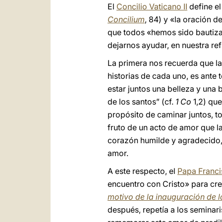
El
Concilio Vaticano II
define el
Concilium
, 84) y «la oración d
que todos «hemos sido bautiza
dejarnos ayudar, en nuestra re
La primera nos recuerda que la 
historias de cada uno, es ante
estar juntos una belleza y una
de los santos” (cf.
1 Co
1,2) que
propósito de caminar juntos, tod
fruto de un acto de amor que l
corazón humilde y agradecido, 
amor.
A este respecto, el
Papa Franc
encuentro con Cristo» para cre
motivo de la inauguración de l
después, repetía a los seminar