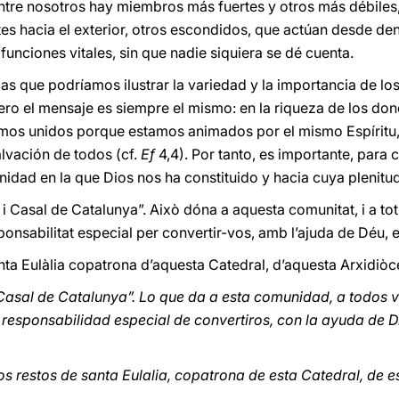
tre nosotros hay miembros más fuertes y otros más débiles, 
 hacia el exterior, otros escondidos, que actúan desde den
unciones vitales, sin que nadie siquiera se dé cuenta.
s que podríamos ilustrar la variedad y la importancia de los
ro el mensaje es siempre el mismo: en la riqueza de los don
os unidos porque estamos animados por el mismo Espíritu, e
alvación de todos (cf.
Ef
4,4). Por tanto, es importante, para
nidad en la que Dios nos ha constituido y hacia cuya plenitu
Casal de Catalunya”. Això dóna a aquesta comunitat, i a tots
ponsabilitat especial per convertir-vos, amb l’ajuda de Déu, e
ta Eulàlia copatrona d’aquesta Catedral, d’aquesta Arxidiòces
Casal de Catalunya”. Lo que da a esta comunidad, a todos v
responsabilidad especial de convertiros, con la ayuda de D
 restos de santa Eulalia, copatrona de esta Catedral, de es