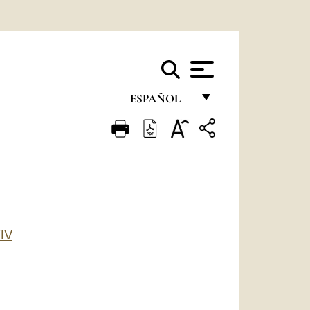
ESPAÑOL
FRANÇAIS
ENGLISH
ITALIANO
PORTUGUÊS
ESPAÑOL
IV
DEUTSCH
POLSKI