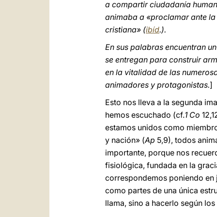
a compartir ciudadanía humana
animaba a «proclamar ante la I
cristiana» (
ibíd
.).
En sus palabras encuentran un
se entregan para construir ar
en la vitalidad de las numeros
animadores y protagonistas.
]
Esto nos lleva a la segunda im
hemos escuchado (cf.
1 Co
12,1
estamos unidos como miembros 
y nación» (
Ap
5,9), todos anim
importante, porque nos recuerd
fisiológica, fundada en la gra
correspondemos poniendo en jue
como partes de una única estru
llama, sino a hacerlo según los