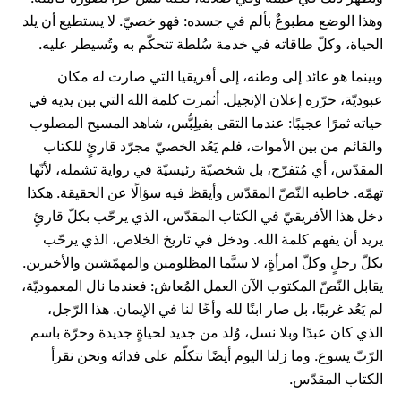
وهذا الوضع مطبوعٌ بألم في جسده: فهو خصيّ. لا يستطيع أن يلد
الحياة، وكلّ طاقاته في خدمة سُلطة تتحكّم به وتُسيطر عليه.
وبينما هو عائد إلى وطنه، إلى أفريقيا التي صارت له مكان
عبوديّة، حرّره إعلان الإنجيل. أثمرت كلمة الله التي بين يديه في
حياته ثمرًا عجيبًا: عندما التقى بفيلِبُّس، شاهد المسيح المصلوب
والقائم من بين الأموات، فلم يَعُد الخصيّ مجرّد قارئٍ للكتاب
المقدّس، أي مُتفرّج، بل شخصيّة رئيسيّة في رواية تشمله، لأنّها
تهمّه. خاطبه النّصّ المقدّس وأيقظ فيه سؤالًا عن الحقيقة. هكذا
دخل هذا الأفريقيّ في الكتاب المقدّس، الذي يرحّب بكلّ قارئٍ
يريد أن يفهم كلمة الله. ودخل في تاريخ الخلاص، الذي يرحّب
بكلّ رجلٍ وكلّ امرأةٍ، لا سيَّما المظلومين والمهمّشين والأخيرين.
يقابل النّصّ المكتوب الآن العمل المُعاش: فعندما نال المعموديّة،
لم يَعُد غريبًا، بل صار ابنًا لله وأخًا لنا في الإيمان. هذا الرّجل،
الذي كان عبدًا وبلا نسل، وُلد من جديد لحياةٍ جديدة وحرّة باسم
الرّبّ يسوع. وما زلنا اليوم أيضًا نتكلّم على فدائه ونحن نقرأ
الكتاب المقدّس.