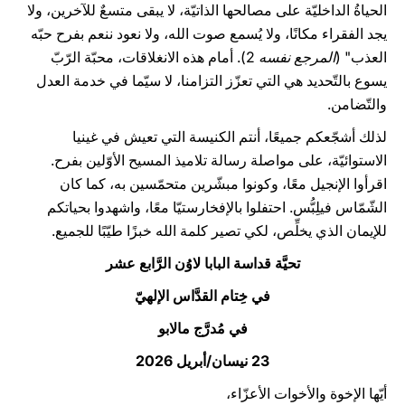
الحياةُ الداخليّة على مصالحها الذاتيّة، لا يبقى متسعٌ للآخرين، ولا
يجد الفقراء مكانًا، ولا يُسمع صوت الله، ولا نعود ننعم بفرح حبّه
العذب" (
المرجع نفسه
2). أمام هذه الانغلاقات، محبّة الرّبّ
يسوع بالتّحديد هي التي تعزّز التزامنا، لا سيّما في خدمة العدل
والتّضامن.
لذلك أشجّعكم جميعًا، أنتم الكنيسة التي تعيش في غينيا
الاستوائيّة، على مواصلة رسالة تلاميذ المسيح الأوّلين بفرح.
اقرأوا الإنجيل معًا، وكونوا مبشّرين متحمّسين به، كما كان
الشّمّاس فيلِبُّس. احتفلوا بالإفخارستيّا معًا، واشهدوا بحياتكم
للإيمان الذي يخلِّص، لكي تصير كلمة الله خبزًا طيّبًا للجميع.
تحيَّة قداسة البابا لاوُن الرَّابع عشر
في خِتام القدَّاس الإلهيّ
في مُدرَّج مالابو
23 نيسان/أبريل 2026
أيّها الإخوة والأخوات الأعزّاء،