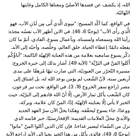
الله، إذ يكشف عن قصدها الأصليّ ومعناها الكامل وغايتها
النّهائيّة.
في الواقع، كما أكّد المسيح: "سِوى الَّذي أَتى مِن لَدُنِ الآب، فهو
الَّذي رأَى الآب" (يوحنّا 6، 46). في الابن أظهر الآب نفسُه مجدَه:
رأينا الله وسمعناه ولمسناه. وبأعمال يسوع، الفادي، أتمّ ما كان
يفعله دائمًا: إعطاء الحياة. خلق العالم، وخلّصه، وأحبّه إلى الأبد.
ذكّر يسوع سامعيه بعلامة من هذه العناية الإلهيّة الدّائمة: "آباؤُكُم
أَكَلوا المَنَّ في البَرِّيَّة" (الآية 49). أشار بذلك إلى خبرة الخروج:
مسيرة التّحرّر من العبوديّة، التي صارت تيهًا مُرهقًا على مدى
أربعين سنة، لأنّ الشّعب لم يؤمن بوعد الله له، بل اشتاق إلى
مصر (راجع سفر الخروج 16، 3). في الواقع، تحت نير فرعون،
كان الشّعب يأكل ثمار الأرض، إلّا أنّ الله قادهم إلى البرّيّة، حيث
الخبز لا يأتي إلّا بعنايته الإلهيّة. إذًا، المنّ كان علامة، وبركة،
ووعدًا، جاء يسوع ليحقّقه. وهكذا يحلّ الآن سرّ العهد الجديد
والأبديّ محلّ العلامات القديمة: الإفخارستيّا، خبز قدّسه الذي
نزل من السّماء ليصير غذاءنا. فإن كان الذين أكلوا المنّ "ماتوا"
(يوحنّا 6، 49)، فالذي يأكل من هذا الخبز يحيا إلى الأبد (راجع الآية