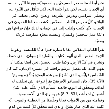
نحن أيضًا، مثله، صرنا مسيحيّين بالمعموديّة، وورثنا النّور نفسه،
أي الإيمان نفسه، لكي نقرأ كلمة الله. لكي نتأمّل في النّبوءات،
ونصلّي المزامير، وندرس الشّريعة، ونعلن الإنجيل بحياتنا. في
الواقع، كلّ نصوص الكتاب المقدّس تكشف معناها الحقيقيّ في
الإيمان، لأنّها كُتبت ونُقلت إلينا في الإيمان، لذلك فإنّ قراءتها هي
دائمًا عمل شخصيّ وكنسيّ، وليست مجرّد ممارسة فرديّة
وتقنيّة.
نقرأ الكتاب المقدّس معًا باعتباره خيرًا عامًّا للكنيسة، ويقودنا
الرّوح القدس، الذي ألهم بكتابته، والتّقليد الرّسوليّ، الذي حفظه
ونشره في كلّ الأرض. وكما طلب الخصيّ، نحن أيضًا يمكننا أن
نفهم كلمة الله بفضل مرشدٍ يرافقنا في مسيرة الإيمان، كما كان
الشّماس فيلِبُّس، الذي "شَرَعَ مِن هذه الفِقرَةِ يُبَشِّرُه بِيَسوع"
(الآية 35). كان المسافر الأفريقيّ يقرأ نبوءة، التي تحقّقت له
آنذاك، وتتحقّق لنا اليوم: فالعبد المتألّم الذي تكلّم عليه النّبيّ
أشعيا (راجع أشعيا 53، 7-8) هو يسوع، الذي بآلامه وموته
وقيامته من بين الأموات فدانا وخلّصنا من الخطيئة والموت. إنّه
كلمة الله الذي صار بشرًا، والذي فيه تتحقّق كلّ كلمة من كلام