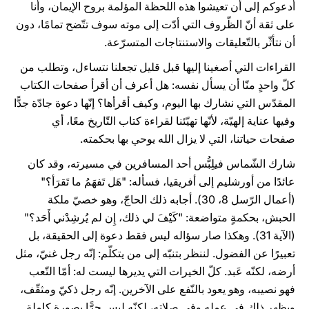
أدعوكم إلى أن تعيشوا هذه اللحظة المؤلمة بروح الإيمان، وأنا
على ثقة أنّ الظّروف التي أدّت إلى موته سوف تتّضح تمامًا، دون
أن نتأثّر بالتّعليقات والاستنتاجات المتسرّعة.
القراءات التي أصغينا إليها قبل قليل تجعلنا نتساءل، وتطلب من
كلّ واحدٍ منّا أن يسأل نفسه: هل أعرف أن أقرأ صفحات الكتاب
المقدّس التي نشارك بها اليوم، وكيف أقرأها؟ إنّها دعوة جادّة جدًّا
وفيها عناية إلهيّة، لأنّها تهيّئنا لقراءة كتاب التّاريخ معًا، أي
صفحات حياتنا، التي لا يزال الله يوحي بها بحكمته.
شارك الشّماس فيلِبُّس أحد المسافرين في مسيرته، وقد كان
عائدًا من أورشليم إلى أفريقيا، فسأله: "هَل تَفهَمُ ما تَقرَأ؟"
(أعمال الرّسل 8، 30). أجابه ذلك الحاجّ، وهو خصيّ ملكة
الحبش، بحكمةٍ متواضعة: "كَيْفَ لي ذلك، إِن لم يُرشِدْني أَحَد؟"
(الآية 31). وهكذا صار سؤاله ليس فقط دعوة إلى الحقيقة، بل
تعبيرًا عن الفضول. لننظر بتنبّه إلى من يتكلّم: إنّه رجل غنيّ، مثل
أرضه، لكنّه عَبد. كلّ الخيرات التي يديرها ليست له: أمّا التّعب
فهو نصيبه، وهو يعود بالنّفع على الآخرين. إنّه رجل ذكيّ ومثقّف،
ويظهر ذلك في عمله وفي صلاته، لكنّه ليس حرًّا بصورة كاملة.