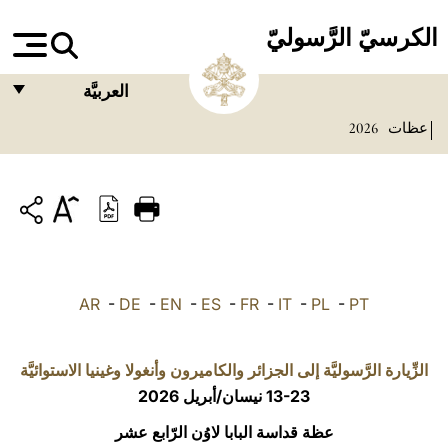
الكرسيّ الرَّسوليّ
العربيَّة
عظات
2026
FRANÇAIS
ENGLISH
ITALIANO
PORTUGUÊS
ESPAÑOL
AR
-
DE
-
EN
-
ES
-
FR
-
IT
-
PL
-
PT
DEUTSCH
POLSKI
الزِّيارة الرَّسوليَّة إلى الجزائر والكاميرون وأنغولا وغينيا الاستوائيَّة
13-23 نيسان/أبريل 2026
العربيّة
عظة قداسة البابا لاوُن الرّابع عشر
中文