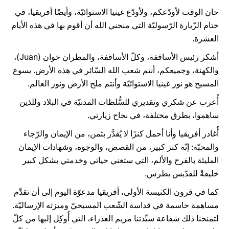
حان الوقت لأودّعكم، ولأودّع غينيا الاستوائيّة، وأيضًا أفريقيا، في
ختام الزّيارة الرّسوليّة التي منحني الله أن أقوم بها في هذه الأيام
العشرة.
أشكر رئيس الأساقفة، وكلّ الأساقفة، والمطران خوان (Juan)،
والكهنة، وجميعكم، أنتم شعب الله السّائر في هذه الأرض. يسوع
المسيح هو نور غينيا الاستوائيّة وأنتم ملح الأرض ونور العالم.
أُعرب عن شكري وتقديري للسُّلطات المدنيّة في البلاد وللذين
ساهموا، بطرق مختلفة، في نجاح زيارتي.
أُغادر أفريقيا وأنا أحمل كنزًا لا يُقدَّر بثمن، من الإيمان والرّجاء
والمحبّة: إنّه كنز كبير، من القصص، والوجوه، وشهادات الإيمان
المليئة بالفرح والألم، التي ستغني حياتي وخدمتي بشكل كبير
خليفةً للقدّيس بطرس.
كما في قرون الكنيسة الأولى، أفريقيا مدعوّة اليوم إلى أن تقدِّم
مساهمة حاسمة في قداسة الشّعب المسيحيّ وميزته الإرساليّة.
لتمنحنا ذلك شفاعة سيِّدتنا مريم العذراء، التي أُوكِل إليها من كلّ