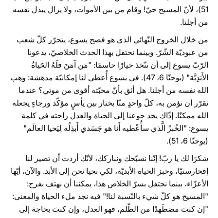
51)، لأنّ المسيح حيّ! وقام من بين الأموات، ولا يزال يبذل نفسه
من أجلنا.
من خلال الخروج النّهائي الذي هو فصح يسوع، يتحرّر كلّ شعب
من عبوديّة الشّرّ. وبينما نحتفل بهذا الحدث الخلاصيّ، يدعونا
الرّبّ يسوع إلى أن نتّخذ خيارًا حاسمًا: "مَن آمَنَ فلَهُ الحَياةُ
الأَبَدِيَّة" (يوحنّا 6، 47). في يسوع أُعطي لنا إمكانيّة مدهشة: وهب
الله نفسه من أجلنا. هل أثق بأنّ محبّته أقوى من موتي؟ عندما
نقرّر أن نؤمن به، كلّ واحدٍ منّا يختار بين يأسٍ مؤكّد ورجاءٍ يجعله
الله ممكنًا. إذّاك يجد جوعنا إلى الحياة والعدل راحته في كلمة
يسوع: "الخُبزُ الَّذي سأُعْطيه أَنا هو جَسَدي أَبذِلُه لِيَحيا العالَم"
(يوحنّا 6، 51).
شكرًا لك يا ربّ! إنّنا نسبّحك ونباركك، لأنّك أردت أن تصير لنا
إفخارستيّا، وخبز الحياة الأبديّة، لكي نحيا نحن إلى الأبد. والآن، أيّها
الأعزّاء، بينما نحتفل بسرّ الخلاص هذا، يمكننا أن نهتف بفرح:
"المسيح هو كلّ شيء بالنّسبة لنا!" فيه نجد ملء الحياة والمعنى:
"إن كنتَ مضطَهدًا من الظّلم، فهو العدل، وإن كنتَ بحاجة إلى