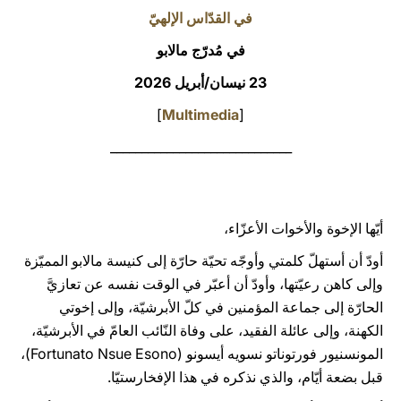
في القدّاس الإلهيّ
LATINE
في مُدرّج مالابو
23 نيسان/أبريل 2026
]
Multimedia
[
_____________________________
أيّها الإخوة والأخوات الأعزّاء،
أودّ أن أستهلّ كلمتي وأوجّه تحيّة حارّة إلى كنيسة مالابو المميّزة
وإلى كاهن رعيّتها، وأودّ أن أعبّر في الوقت نفسه عن تعازيَّ
الحارّة إلى جماعة المؤمنين في كلّ الأبرشيّة، وإلى إخوتي
الكهنة، وإلى عائلة الفقيد، على وفاة النّائب العامّ في الأبرشيّة،
المونسنيور فورتوناتو نسويه أيسونو (Fortunato Nsue Esono)،
قبل بضعة أيّام، والذي نذكره في هذا الإفخارستيّا.