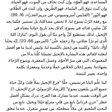
المساعدة، فهو القوّة، وإن كنتَ تخاف من الموت، فهو الحياة،
وإن كنتَ تتوق إلى السّماء، فهو الطّريق، وإن كنتَ في الظّلام،
فهو النّور" (القدّيس أمبروسيوس،
في مريم العذراء
، 16، 99).
مع رفقة الرّبّ يسوع لنا، لا تختفي مشاكلنا، بل تستنير. فكما يجد
كلّ صليبٍ فدائه في يسوع، كذلك يجد تاريخ حياتنا معناه في
الإنجيل. لذلك يستطيع كلّ واحدٍ منّا أن يقول اليوم: "تَبارَكَ اللهُ
الَّذي لم يَرُدَّ صَلاتي، ولا رَحمَتَه عنِّي" (المزمور 66، 20). إنّه يحبّنا
أوّلًا، دائمًا" وكلمته هي إنجيل بالنّسبة لنا، وليس لدينا ما هو أفضل
لنعلنه للعالم. هذه البشارة بالإنجيل تشملنا كلّنا بدءًا من
المعموديّة، التي هي سرّ الأخوّة، وغسل المغفرة، وينبوع الرّجاء.
بشهادتنا، يصير إعلان الخلاص عملًا وخدمةً ومغفرةً: بكلمة
واحدة، يصير كنيسة.
كما علّم البابا فرنسيس، حقًّا "فرحُ الإنجيل يملأُ قلبَ وكلّ حياة
جميعِ الذين يلتقون يسوع" (الإرشاد الرّسوليّ،
فرح الإنجيل
، 1).
في الوقت نفسه، عندما نشارك هذا الفرح، ندرك بشكلٍ أفضل
خطر "حزنٍ فردانيٍّ نابعٍ من قلبٍ متربّع جيّدًا وبخيل، نابعٍ من
البحثِ السّقيم عن ملاذٍّ سطحيّة، من ضميرٍ منعزل. عندما تنغلق