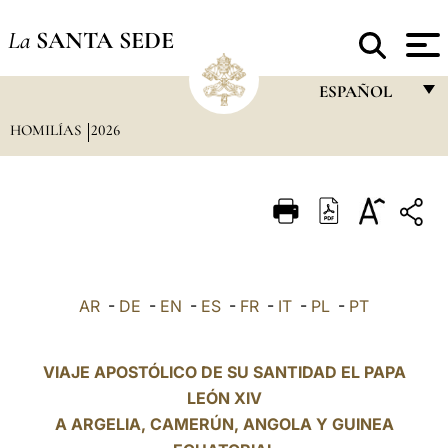
La
SANTA SEDE
ESPAÑOL
HOMILÍAS
2026
FRANÇAIS
ENGLISH
ITALIANO
PORTUGUÊS
ESPAÑOL
AR
-
DE
-
EN
-
ES
-
FR
-
IT
-
PL
-
PT
DEUTSCH
POLSKI
VIAJE APOSTÓLICO DE SU SANTIDAD EL PAPA
LEÓN XIV
العربيّة
A ARGELIA, CAMERÚN, ANGOLA Y GUINEA
中文