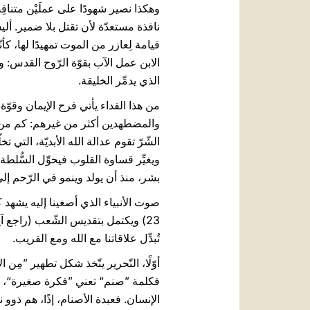
وهكذا نصير شهودًا على عملَيْن متناقِ
نافذة مستعدّة لأن تقتل بلا ضمير. أل
قيامة لِعازر من الموت تمهيدًا لها، ك
الابن عمل الآب بقوّة الرّوح القدس: 
الذي يدمِّر الخليقة.
من هذا الفداء يأتي فرح الإيمان وقوّة
والمضطهدين أكثر من غيرهم: كم من الحس
الشّرّ تقوم عدالة الله الأبديّة، التي 
ويغيِّر قساوة القلوب فيحوِّل السُّلطة
بشر، منذ أن يولد وينمو في الرّحم إل
تُبدِّل علاقاتنا مع الله ومع القريب.
فكلمة ”صنم“ تعني ”فكرة صغيرة“، أي ر
الإنسان. فعبدة الأصنام، إذًا، هم ذوو