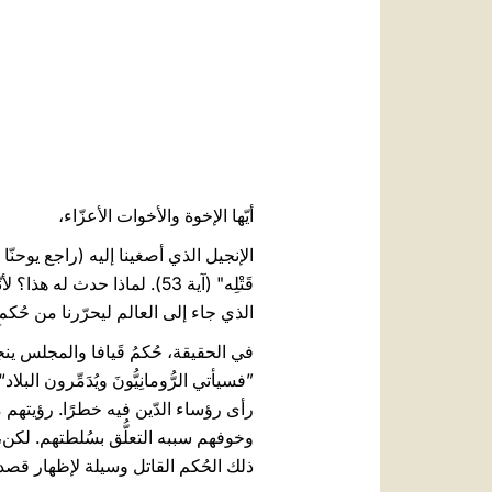
أيّها الإخوة والأخوات الأعزّاء،
قَتْلِه" (آية 53). لماذا ح
الذي جاء إلى العالم ليحرّرنا من حُكم
في الحقيقة، حُكمُ قَيافا والمجلس 
رأى رؤساء الدّين فيه خطرًا. رؤيتهم 
وخوفهم سببه التعلُّق بسُلطتهم. لكن،
ذلك الحُكم القاتل وسيلة لإظهار قصد محبّته 