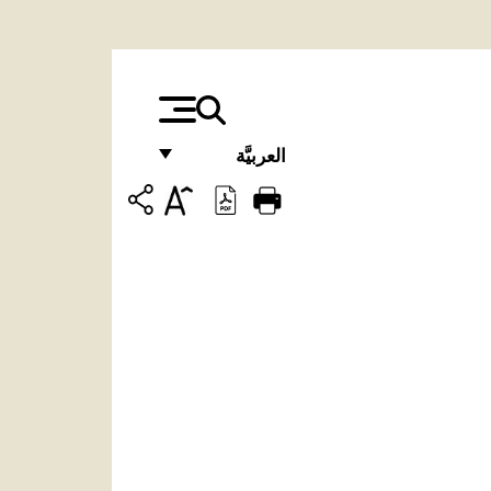
العربيَّة
FRANÇAIS
ENGLISH
ITALIANO
PORTUGUÊS
ESPAÑOL
DEUTSCH
POLSKI