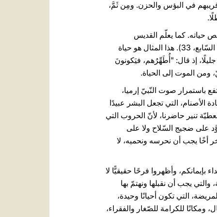
يبهم في البؤس والحزن. ومِن ثَمَّ،
ًا.
ّص حياته. كما يعلّم القديس
، الجزء السّابع، 33). هذا المثال هو حياة
، إذ قال: "أُطَهِّرُهم، فيَكونونَ
فع باستمرار صوت النّبيّ إرميا،
، وأُعَزِّيهم وأُفَرِّحُهم بَعدَ غَمِّهم" (إرميا 31، 13). التّطهير من عبادة الأصنام، التي تجعل البشر عبيدًا
طيّة تنير حاضرنا، لأنّ الحروب التي
َّد على ضجيج السّلاح ولا على
 أخًا يجب أن نحرسه ونحميه، لا
 بإيمانكم، وأظهروا فرحًا حقيقيًّا لا
 والتي يجب أن نقبلها ونهتمّ بها
لمريضة، التي تكون أحيانًا وحيدة،
ل، ومكانًا للكرامة للصّغار والفقراء،