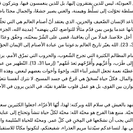
لعبوديّة، ليس للذين يفتقرون إليها، بل للذين ينغمسون فيها، ويتركون قر
 سلطة تحوّلت إلى تسلُّط وهيمنة، والغني يصير جشعًا، والجمال مجدًا باطل
ُساعد الإنسان الضّعيف والحزين، الذي يعتقد أنّ أصنام العالم هي التي تخل
ها عندما يؤمن بمن قدّم مثالًا للتواضع، لكي ينهضه" (
مدينة الله
خلاصنا. فبدلًا من أن يعاقبنا، قضى على الشّرّ بمحبّته، وحقّق وعدًا جليلًا
 أمام المظالم الكثيرة التي تجرح الشّعوب، والحروب التي تمزّق الأمم، يرت
المُعلَن اليوم كمزمور: "أُحَوِّلُ نَوحَهم إِلى طَرَب
طيّة نعمة تجعل البشر أبناء الله، وإخوةً وأخوات بعضهم لبعض. وهذه الع
والمال. فكلّ حياة تُسحَقُ هي جُرحٌ في جسد المسيح. لا نترك أنفسنا نتعو
ازن بين القوى، بل هو عمل قلوب طاهرة نقيّة، في الذين يرون في الآخر
بالعيش في سلام الله وبركته: لهذا، أيّها الأعزّاء، اجعلوا الكثيرين سعداء
ّة. منبع هذا الفرح هو محبّة الله: محبّة لكلّ حياة تنشأ وتحتاج إلى عناية،
ة، التي يجب أن نشجّعها في المِحَنِ في كلّ عمر. ومحبّة للحياة السّليمة وا
ي بها. لتساعدكم سيّدتنا مريم العذراء، شفيعتكم، لتكونوا مكانًا للاستقبا