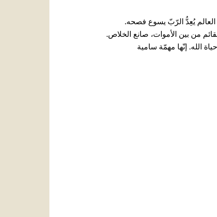
لم يُعِدُّ الرّبّ يسوع فصحه.
لقائم من بين الأموات، صانع الخلاص.
ي أن نمنح حياة الله. إنّها مهمّة سامية