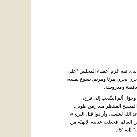
العربيّة
中文
LATINE
روي لنا عن اليوم الذي فيه عَزَمَ أعضاء المجلس "على
 قبره، وحزن بحزن مرتا ومريم. يسوع نفسه،
ة دقيقة ومدروسة.
وحوّل ألم الشّعب إلى فرح،
ّاصريّ بأنّه المسيح، أي المسيح المنتظر منذ زمن طويل،
د الله لشعبه، وأرادوا قتل البريء،
 العالم. فجعلت عنايته الإلهيّة من
ية 51).