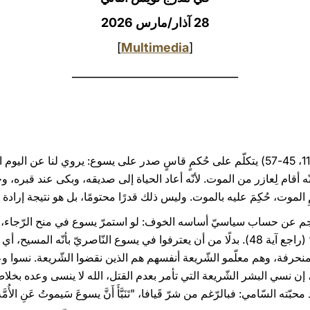
28 آذار/مارس 2026
]
Multimedia
[
______________________________
الإنجيل الذي أصغينا إليه (راجع يوحنّا 11، 45-57) يتكلّم على حُكمٍ قاسٍ صدر على يسوع: ي
دث له هذا؟ لأنّه أقام لِعازر من الموت. لأنّه أعاد الحياة إلى صديقه، وبكى عند
ِ الموت، حُكِمَ عليه بالموت. وليس ذلك قدرًا محتومًا، بل هو نتيجة إراد
ينجم عن حساب سياسيّ أساسه الخوف: لو استمرّ يسوع في منح الرّجاء، 
”فسيأتي الرُّومانِيُّونَ ويُدَمِّرون البلاد“ (راجع آية 48). بدلًا من أن يعترفوا في يسوع الن
منحرفة، وهم معلّمو الشّريعة أنفسهم هم الذين نقضوا الشّريعة. نسوا وع
 إن نسي البشر الشّريعة التي تأمر بعدم القتل، الله لا ينسى وعده بخلاص
السّامي: فبالرّغم من شرّ قَيافا، "تَنَبَّأَ أَنَّ يسوعَ سَيموتُ عَنِ الأُمَّة" (آ