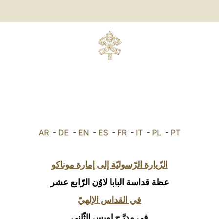
AR
-
DE
-
EN
-
ES
-
FR
-
IT
-
PL
-
PT
الزّيارة الرّسوليّة إلى إمارة موناكو
عظة قداسة البابا لاوُن الرّابع عشر
في القداس الإلهيّ
في مدرَّج لويس الثّاني