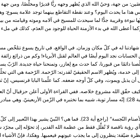
ضَين: من جهة، وَحيُ الله الذي يُظهر وجهه ربًّا قديرًا ومخلِّصًا، ومن 
يس هذا ما يحدث اليوم؟ وعند نقطة التقاطع بينهما توجد علامة يسوع: وهي 
أنّها نبوءة وقريبة جدًّا لما سيحدث للمسيح في آلامه وموته وقيامته من ب
وكما أعطى الله في بدء الأزمنة الحياة للوجود من العدَم، كذلك في ملء 
 شهادتنا له في كلّ مكان وزمان. في الواقع، في تاريخ يسوع تتلخّص مسيرت
ابات نجد اليوم أيضًا في العالم لقتل الأبرياء! وكم من ذرائع زائفة تُت
تخلّصنا دائمًا من قبورنا، كما حدث مع لِعازر، وتمنحنا حياة جديدة. الرّبّ ي
 إلى خدمة، ويُظهر الاسم الحقيقيّ لقدرته: الرّحمة. الرّحمة هي التي تخلّص
ى أن يذبل ويموت، وفي كلّ أوجه ضعفه. كما علّمنا البابا فرنسيس، إنّ ث
23) ويكتمل بتقديس الشّعب (راجع آية 28): إنّه مسار توبة، شبيه بما نختبره في الزّمن الأربعي
أوّلًا، التّحرير يتّخذ شكل تطهير ”مِن الأصنام النّجسة“ (راجع آية 23). فما هي؟ ا
ؤية ناقصة لا تُقلِّل فقط من عظمة الله القدير، إذ تحوّله إلى مجرّد ش
 نظرة ضيّقة: ينظرون إلى ما يجذب عيونهم فيعميها. وهكذا، فإنّ الأشياء 