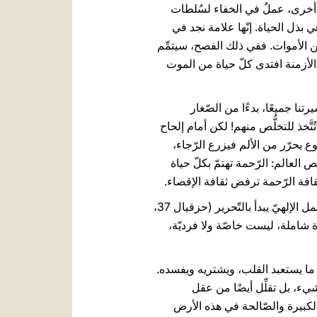
جهة أخرى، عملٌ في الخفاء لسُلطات
بذل الحياة. إنّها علامة نجد في
ين الأموات. ففي ذلك الفصح، سيتمِّم
الأزمنة افتدى كلّ حياة من الموت
نا جميعًا، بدءًا من الصّغار
َّخذ للتخلُّص منهم! لكن أمام إلحاح
سوع يحرّر من الألم فيزرع الرّجاء،
 العالم: الرّحمة تهتمّ بكلّ حياة
قافة الرّحمة ترفض ثقافة الإقصاء.
صوت الأنبياء الذي أصغينا إليه يشهد كيف حقّق الله مشروع خلاصه. ففي القراءة الأولى أعلن حزقيال أنّ العمل الإلهيّ يبدأ بالتّحرير (حزقيال 37،
نيّ. وهي مبادرة شاملة، ليست خاصّة ولا فرديّة،
لنّبيّ يشير بهذا التّعبير إلى كلّ ما يستعبد القلب، ويشتريه ويفسده.
يء، بل تقلِّل أيضًا من عقل
الكبيرة والصّالحة في هذه الأرض