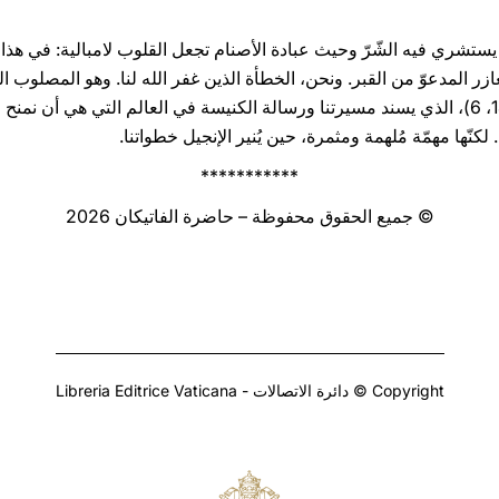
تشري فيه الشّرّ وحيث عبادة الأصنام تجعل القلوب لامبالية: في هذا العا
ازر المدعوّ من القبر. ونحن، الخطأة الذين غفر الله لنا. وهو المصلوب ا
إنّه "الطَّريقُ والحَقُّ والحَياة" (يوحنّا 14، 6)، الذي يسند مسيرتنا ورسالة الكنيسة في العالم التي ه
كنّها مهمّة مُلهمة ومثمرة، حين يُنير الإنجيل خطواتنا.
***********
© جميع الحقوق محفوظة – حاضرة الفاتيكان 2026
Copyright © دائرة الاتصالات - Libreria Editrice Vaticana