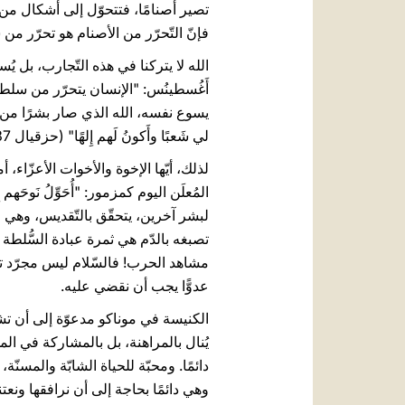
تصير أصنامًا، فتتحوّل إلى أشكال من ا
فإنّ التّحرّر من الأصنام هو تحرّر من
الله لا يتركنا في هذه التّجارب، بل ي
أَغُسطينُس: "الإنسان يتحرّر من سلطان
يسوع نفسه، الله الذي صار بشرًا من أجل 
لي شَعبًا وأَكونُ لَهم إِلهًا" (حزقيال 37، 23). الله يغيّر تاريخ العالم بدعوتنا من عبادة الأصنام إلى الإيمان الحقّ، ومن الموت إلى الحياة.
لذلك، أيّها الإخوة والأخوات الأعزّاء،
لبشر آخرين، يتحقّق بالتّقديس، وهي ع
تصبغه بالدّم هي ثمرة عبادة السُّلطة 
مشاهد الحرب! فالسّلام ليس مجرّد تو
عدوًّا يجب أن نقضي عليه.
الكنيسة في موناكو مدعوّة إلى أن تشهد 
يُنال بالمراهنة، بل بالمشاركة في المحب
دائمًا. ومحبّة للحياة الشابّة والمسنّ
وهي دائمًا بحاجة إلى أن نرافقها ونعتن