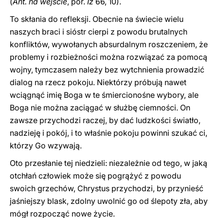
(
Ant. na wejście
, por.
Iz
66, 10).
To skłania do refleksji. Obecnie na świecie wielu
naszych braci i sióstr cierpi z powodu brutalnych
konfliktów, wywołanych absurdalnym roszczeniem, że
problemy i rozbieżności można rozwiązać za pomocą
wojny, tymczasem należy bez wytchnienia prowadzić
dialog na rzecz pokoju. Niektórzy próbują nawet
wciągnąć imię Boga w te śmiercionośne wybory, ale
Boga nie można zaciągać w służbę ciemności. On
zawsze przychodzi raczej, by dać ludzkości światło,
nadzieję i pokój, i to właśnie pokoju powinni szukać ci,
którzy Go wzywają.
Oto przesłanie tej niedzieli: niezależnie od tego, w jaką
otchłań człowiek może się pogrążyć z powodu
swoich grzechów, Chrystus przychodzi, by przynieść
jaśniejszy blask, zdolny uwolnić go od ślepoty zła, aby
mógł rozpocząć nowe życie.