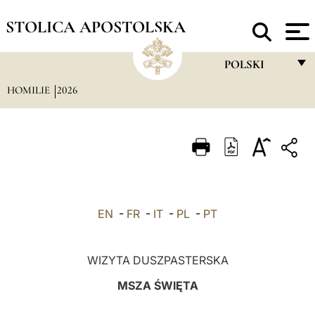
STOLICA APOSTOLSKA
POLSKI
HOMILIE
2026
FRANÇAIS
ENGLISH
ITALIANO
PORTUGUÊS
ESPAÑOL
EN
-
FR
-
IT
-
PL
-
PT
DEUTSCH
POLSKI
WIZYTA DUSZPASTERSKA
العربيّة
MSZA ŚWIĘTA
中文