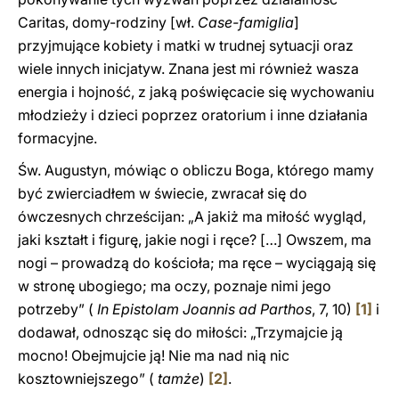
Caritas, domy-rodziny [wł.
Case-famiglia
]
przyjmujące kobiety i matki w trudnej sytuacji oraz
wiele innych inicjatyw. Znana jest mi również wasza
energia i hojność, z jaką poświęcacie się wychowaniu
młodzieży i dzieci poprzez oratorium i inne działania
formacyjne.
Św. Augustyn, mówiąc o obliczu Boga, którego mamy
być zwierciadłem w świecie, zwracał się do
ówczesnych chrześcijan: „A jakiż ma miłość wygląd,
jaki kształt i figurę, jakie nogi i ręce? […] Owszem, ma
nogi – prowadzą do kościoła; ma ręce – wyciągają się
w stronę ubogiego; ma oczy, poznaje nimi jego
potrzeby” (
In Epistolam Joannis ad Parthos
, 7, 10)
[1]
i
dodawał, odnosząc się do miłości: „Trzymajcie ją
mocno! Obejmujcie ją! Nie ma nad nią nic
kosztowniejszego” (
tamże
)
[2]
.