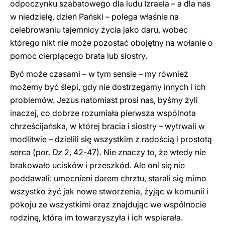
odpoczynku szabatowego dla ludu Izraela – a dla nas
w niedzielę, dzień Pański – polega właśnie na
celebrowaniu tajemnicy życia jako daru, wobec
którego nikt nie może pozostać obojętny na wołanie o
pomoc cierpiącego brata lub siostry.
Być może czasami – w tym sensie – my również
możemy być ślepi, gdy nie dostrzegamy innych i ich
problemów. Jezus natomiast prosi nas, byśmy żyli
inaczej, co dobrze rozumiała pierwsza wspólnota
chrześcijańska, w której bracia i siostry – wytrwali w
modlitwie – dzielili się wszystkim z radością i prostotą
serca (por.
Dz
2, 42-47). Nie znaczy to, że wtedy nie
brakowało ucisków i przeszkód. Ale oni się nie
poddawali: umocnieni darem chrztu, starali się mimo
wszystko żyć jak nowe stworzenia, żyjąc w komunii i
pokoju ze wszystkimi oraz znajdując we wspólnocie
rodzinę, która im towarzyszyła i ich wspierała.