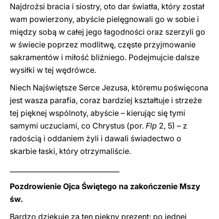
Najdrożsi bracia i siostry, oto dar światła, który został
wam powierzony, abyście pielęgnowali go w sobie i
między sobą w całej jego łagodności oraz szerzyli go
w świecie poprzez modlitwę, częste przyjmowanie
sakramentów i miłość bliźniego. Podejmujcie dalsze
wysiłki w tej wędrówce.
Niech Najświętsze Serce Jezusa, któremu poświęcona
jest wasza parafia, coraz bardziej kształtuje i strzeże
tej pięknej wspólnoty, abyście – kierując się tymi
samymi uczuciami, co Chrystus (por.
Flp
2, 5) – z
radością i oddaniem żyli i dawali świadectwo o
skarbie łaski, który otrzymaliście.
________________________________
Pozdrowienie Ojca Świętego na zakończenie Mszy
św.
Bardzo dziękuję za ten piękny prezent: po jednej