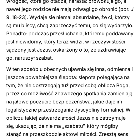
wrogość, która go otacza, narasta: prowokuje go, a
nawet jego rodzice nie mają odwagi go obronić (por.
J
9, 18-23). Wydaje się niemal absurdalne, że ci, którzy
są mu bliscy, chcą zaprzeczyć temu, co się wydarzyło.
Ponadto: podczas przesłuchania, któremu poddawany
jest niewidomy, który teraz widzi, w rzeczywistości
sądzony jest Jezus, oskarżony o to, że uzdrawiając
go, naruszył szabat.
W ten sposób u obecnych ujawnia się inna, odmienna i
jeszcze poważniejsza ślepota: ślepota polegająca na
tym, że nie dostrzegają tuż przed sobą oblicza Boga,
przez co możliwość zbawczego spotkania zamieniają
na jałowe poczucie bezpieczeństwa, jakie daje im
legalistyczne przestrzeganie dyscypliny formalnej. W
obliczu takiej zatwardziałości Jezus nie zatrzymuje
się, ukazując, że nie ma „szabatu”, który mógłby
stanąć na przeszkodzie aktowi miłości. Zresztą sens