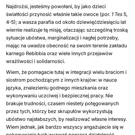
Najdrożsi, jesteśmy powołani, by jako dzieci
światłości przynosić właśnie takie owoce (por.
1 Tes
5,
4-5); a wasza parafia od około dziewięćdziesięciu lat
wiernie realizuje tę misję, otaczając szczególną troską
sytuacje ubóstwa, marginalizacji i nagłej potrzeby,
mając na uwadze obecność na swoim terenie zakładu
karnego Rebibbia oraz wiele innych przejawów
wrażliwości i solidarności.
Wiem, że pomagacie tutaj w integracji wielu braciom i
siostrom pochodzącym z innych krajów: w nauce
języka, znalezieniu godnego mieszkania oraz
wykonywaniu uczciwej i bezpiecznej pracy. Nie
brakuje trudności, czasem niestety potęgowanych
przez tych, którzy bez skrupułów wykorzystują
ubóstwo najsłabszych, by realizować własne interesy.
Wiem jednak, jak bardzo wszyscy angażujecie się w
pokonywanie tych wyzwań poprzez działalność