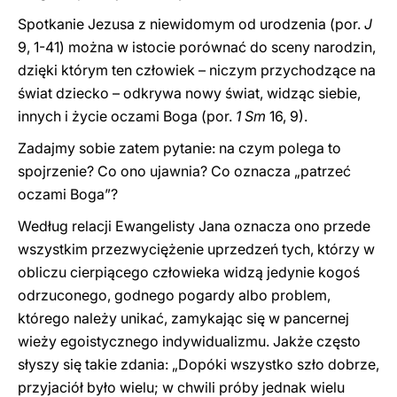
Spotkanie Jezusa z niewidomym od urodzenia (por.
J
9, 1-41) można w istocie porównać do sceny narodzin,
dzięki którym ten człowiek – niczym przychodzące na
świat dziecko – odkrywa nowy świat, widząc siebie,
innych i życie oczami Boga (por.
1 Sm
16, 9).
Zadajmy sobie zatem pytanie: na czym polega to
spojrzenie? Co ono ujawnia? Co oznacza „patrzeć
oczami Boga”?
Według relacji Ewangelisty Jana oznacza ono przede
wszystkim przezwyciężenie uprzedzeń tych, którzy w
obliczu cierpiącego człowieka widzą jedynie kogoś
odrzuconego, godnego pogardy albo problem,
którego należy unikać, zamykając się w pancernej
wieży egoistycznego indywidualizmu. Jakże często
słyszy się takie zdania: „Dopóki wszystko szło dobrze,
przyjaciół było wielu; w chwili próby jednak wielu