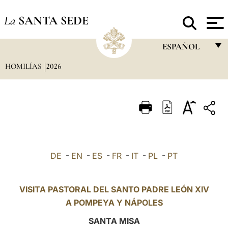
La
SANTA SEDE
ESPAÑOL
HOMILÍAS
2026
FRANÇAIS
ENGLISH
ITALIANO
PORTUGUÊS
ESPAÑOL
DE
-
EN
-
ES
-
FR
-
IT
-
PL
-
PT
DEUTSCH
POLSKI
VISITA PASTORAL DEL SANTO PADRE LEÓN XIV
A POMPEYA Y NÁPOLES
العربيّة
SANTA MISA
中文