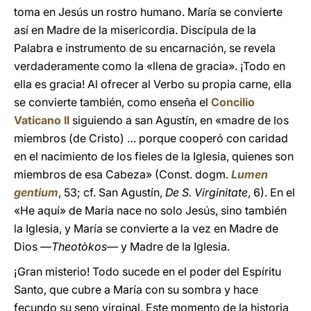
toma en Jesús un rostro humano. María se convierte
así en Madre de la misericordia. Discípula de la
Palabra e instrumento de su encarnación, se revela
verdaderamente como la «llena de gracia». ¡Todo en
ella es gracia! Al ofrecer al Verbo su propia carne, ella
se convierte también, como enseña el
Concilio
Vaticano II
siguiendo a san Agustín, en «madre de los
miembros (de Cristo) … porque cooperó con caridad
en el nacimiento de los fieles de la Iglesia, quienes son
miembros de esa Cabeza» (Const. dogm.
Lumen
gentium
, 53; cf. San Agustín,
De S. Virginitate
, 6). En el
«He aquí» de María nace no solo Jesús, sino también
la Iglesia, y María se convierte a la vez en Madre de
Dios —
Theotòkos
— y Madre de la Iglesia.
¡Gran misterio! Todo sucede en el poder del Espíritu
Santo, que cubre a María con su sombra y hace
fecundo su seno virginal. Este momento de la historia