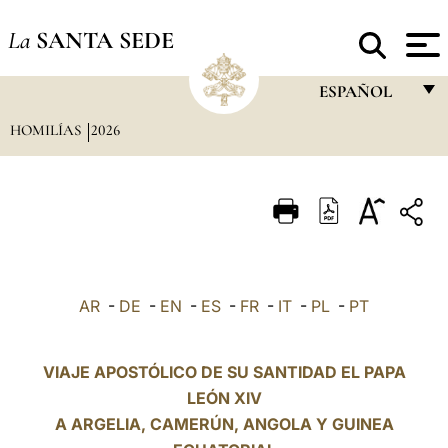
La
SANTA SEDE
ESPAÑOL
HOMILÍAS
2026
FRANÇAIS
ENGLISH
ITALIANO
PORTUGUÊS
ESPAÑOL
AR
-
DE
-
EN
-
ES
-
FR
-
IT
-
PL
-
PT
DEUTSCH
POLSKI
VIAJE APOSTÓLICO DE SU SANTIDAD EL PAPA
LEÓN XIV
العربيّة
A ARGELIA, CAMERÚN, ANGOLA Y GUINEA
中文