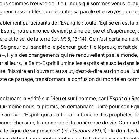
 nous sommes l’œuvre de Dieu : nous qui sommes venus ici au
eigneur, rassemblés pour écouter sa parole et envoyés pour e
lement participants de l’Évangile : toute l’Église en est la 
l’Esprit, notre annonce devient pleine de joie et d’espéranc
e et le sel de la terre (cf.
Mt
5, 13-14). Ce n’est certainement 
Seigneur qui sanctifie le pécheur, guérit le lépreux, et fait de 
–, il y a des changements qui ne renouvellent pas le monde, ma
r ailleurs, le Saint-Esprit illumine les esprits et suscite dan
gure l’histoire en l’ouvrant au salut, c’est-à-dire au don que l
tteste ce partage, transformant la confusion du monde en com
lamant la vérité sur Dieu et sur l’homme, car l’
Esprit du Res
 lui-même nous l’a promis, en demandant l’unité pour son Égl
e amour. L’Esprit, qui a parlé par la bouche des prophètes, fa
la compréhension, la concorde et la cohérence de vie. Comme l
là le signe de sa présence” (cf.
Discours
269, 1) : le don des
nous défend alors contre tout ce qui fait obstacle à cette ente