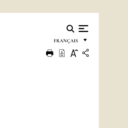
FRANÇAIS
FRANÇAIS
ENGLISH
ITALIANO
PORTUGUÊS
ESPAÑOL
DEUTSCH
POLSKI