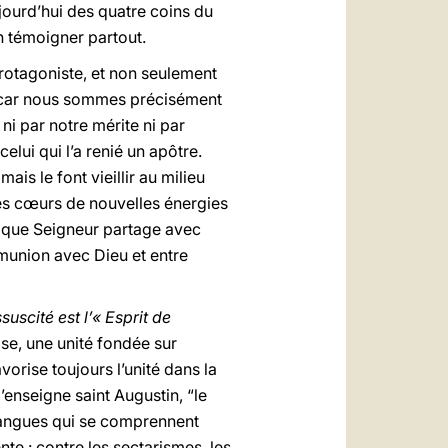
jourd’hui des quatre coins du
n témoigner partout.
protagoniste, et non seulement
e, car nous sommes précisément
ni par notre mérite ni par
celui qui l’a renié un apôtre.
is le font vieillir au milieu
s les cœurs de nouvelles énergies
’unique Seigneur partage avec
munion avec Dieu et entre
suscité est l’« Esprit de
ise, une unité fondée sur
vorise toujours l’unité dans la
’enseigne saint Augustin, “le
 langues qui se comprennent
nte : contre les sectarismes, les