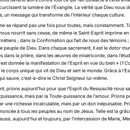
urcissent la lumière de l’Évangile. La vérité que Dieu nous d
es, un message qui transforme de l’intérieur chaque culture.
é ne se répand pas une fois pour toutes, mais constamment. T
 nous nourrit sans cesse, de même le Saint-Esprit imprime en
rétiens ; dans la Confirmation qui fait de nous des témoins ;
le peuple de Dieu. Dans chaque sacrement, Il est le
dator mu
es dans la prière, dans les œuvres de miséricorde, dans l’ét
 est donnée la manifestation de l’Esprit en vue du bien » (
1 C
le corps unique qui vit de Dieu et sert le monde. Grâce à l’E
é qui sauve, c’est-à-dire le Christ Seigneur lui-même.
t, prions aujourd’hui pour que l’Esprit du Ressuscité nous s
puissance, mais par la Toute-puissance de l’amour. Prions pou
ar une richesse incalculable, mais par un don inépuisable. Pr
noncée à tous les peuples au nom de Jésus. Telle est la grâc
 aussi, aujourd’hui et toujours, par l’intercession de Marie, Mèr