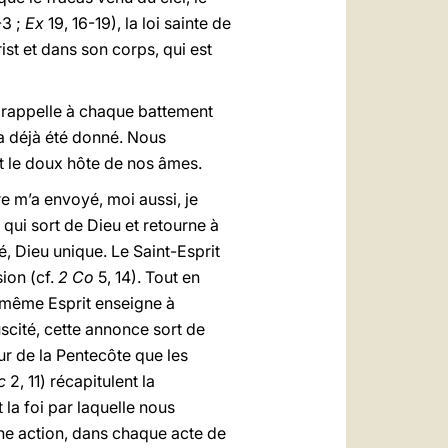
-3 ;
Ex
19, 16-19), la loi sainte de
ist et dans son corps, qui est
s rappelle à chaque battement
s a déjà été donné. Nous
st le doux hôte de nos âmes.
e m’a envoyé, moi aussi, je
qui sort de Dieu et retourne à
é, Dieu unique. Le Saint-Esprit
sion (cf.
2 Co
5, 14). Tout en
 même Esprit enseigne à
uscité, cette annonce sort de
our de la Pentecôte que les
c
2, 11) récapitulent la
la foi par laquelle nous
nne action, dans chaque acte de