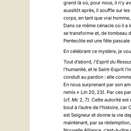
grand là où, pour nous, il n’y ava
aussitôt après, il souffle sur le
corps, en tant que vrai homme,
Dans ce même cénacle où il a inst
se transforme et, de tombeau de
Pentecôte est une fête pascale
En célébrant ce mystère, je vou
Tout d’abord,
l’Esprit du Ressus
l’humanité, et le Saint-Esprit l
conduit au pardon : elle comme
En nous surprenant par son amou
remis » (
Jn
20, 23). Par ces pa
(cf.
Mc
2, 7). Cette autorité est
bout à l’autre de l’histoire, ca
est Seigneur et donne la vie de
maintenant, par sa rédemption, 
Nouvelle Alliance, c’est-à-dire d