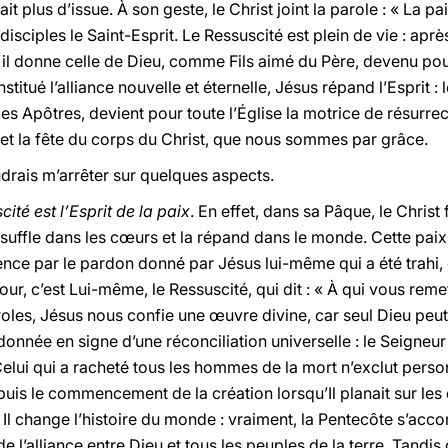
it plus d’issue. À son geste, le Christ joint la parole : « La pai
s disciples le Saint-Esprit. Le Ressuscité est plein de vie : apr
 il donne celle de Dieu, comme Fils aimé du Père, devenu po
itué l’alliance nouvelle et éternelle, Jésus répand l’Esprit : l
s Apôtres, devient pour toute l’Église la motrice de résurrec
 et la fête du corps du Christ, que nous sommes par grâce.
drais m’arrêter sur quelques aspects.
cité est l’Esprit de la paix
. En effet, dans sa Pâque, le Christ 
’insuffle dans les cœurs et la répand dans le monde. Cette pai
nce par le pardon donné par Jésus lui-même qui a été trahi,
r, c’est Lui-même, le Ressuscité, qui dit : « À qui vous remet
roles, Jésus nous confie une œuvre divine, car seul Dieu peu
 donnée en signe d’une réconciliation universelle : le Seigneur
r Celui qui a racheté tous les hommes de la mort n’exclut person
puis le commencement de la création lorsqu’Il planait sur les
Il change l’histoire du monde : vraiment, la Pentecôte s’acco
e l’alliance entre Dieu et tous les peuples de la terre. Tandis 