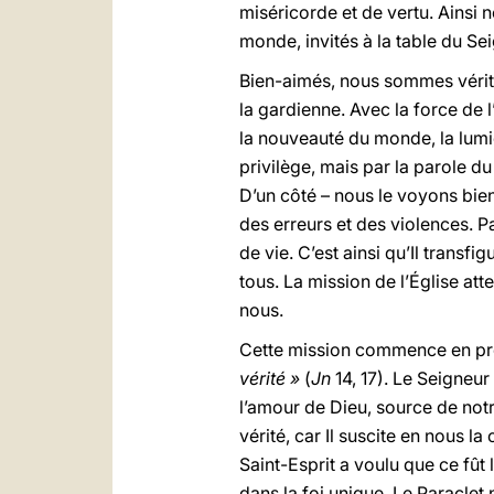
miséricorde et de vertu. Ainsi
monde, invités à la table du S
Bien-aimés, nous sommes véritab
la gardienne. Avec la force de 
la nouveauté du monde, la lumièr
privilège, mais par la parole du 
D’un côté – nous le voyons bien 
des erreurs et des violences. Pa
de vie. C’est ainsi qu’Il transfi
tous. La mission de l’Église a
nous.
Cette mission commence en proc
vérité »
(
Jn
14, 17). Le Seigneur
l’amour de Dieu, source de notr
vérité, car Il suscite en nous 
Saint-Esprit a voulu que ce fût 
dans la foi unique. Le Paraclet 