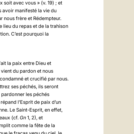
x soit avec vous » (v. 19) ; et
ès avoir manifesté la vie du
ur nous frère et Rédempteur.
e lieu du repas et de la trahison
tion. C’est pourquoi la
fait la paix entre Dieu et
x vient du pardon et nous
 condamné et crucifié par nous.
trez ses péchés, ils seront
t pardonner les péchés
 répand l’Esprit de paix d’un
ne. Le Saint-Esprit, en effet,
 eaux (cf.
Gn
1, 2), et
mplit comme la fête de la
que le fracas venu du ciel, le