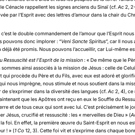
 le Cénacle rappellent les signes anciens du Sinaï (cf.
Ac
2, 2
vée par l’Esprit avec des lettres d’amour dans la chair du Chr
x : c’est le double commandement de l’amour que l’Esprit nou
s pouvons donc implorer : “
Veni Sancte Spiritus
”, car Il nou
 a déjà été promis. Nous pouvons l’accueillir, car Lui-même e
du Ressuscité est l’Esprit de la mission
: « De même que le Pèr
 sommes ainsi associés à la mission de Jésus : celle de Celui 
t qui procède du Père et du Fils, avec eux est adoré et glorifi
t qui nous imprègne, nous stimule et nous soutient dans la mis
 de s’exprimer dans la diversité des langues (cf.
Ac
2, 4), ce
Maintenant que les Apôtres ont reçu en eux le Souffle du Ress
ierre et de tous ceux qui sont avec lui. C’est précisément le j
ésus, crucifié et ressuscité : les « merveilles de Dieu » (
A
foi. En effet, la première œuvre du Saint-Esprit en nous est 
r ! » (
1 Co
12, 3). Cette foi vit et s’exprime dans chaque bo