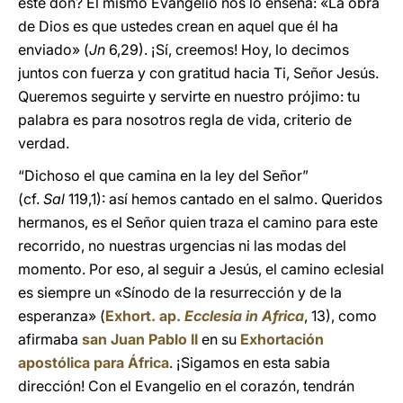
este don? El mismo Evangelio nos lo enseña: «La obra
de Dios es que ustedes crean en aquel que él ha
enviado» (
Jn
6,29). ¡Sí, creemos! Hoy, lo decimos
juntos con fuerza y con gratitud hacia Ti, Señor Jesús.
Queremos seguirte y servirte en nuestro prójimo: tu
palabra es para nosotros regla de vida, criterio de
verdad.
“Dichoso el que camina en la ley del Señor”
(cf.
Sal
119,1): así hemos cantado en el salmo. Queridos
hermanos, es el Señor quien traza el camino para este
recorrido, no nuestras urgencias ni las modas del
momento. Por eso, al seguir a Jesús, el camino eclesial
es siempre un «Sínodo de la resurrección y de la
esperanza» (
Exhort. ap.
Ecclesia in Africa
, 13), como
afirmaba
san Juan Pablo II
en su
Exhortación
apostólica para África
. ¡Sigamos en esta sabia
dirección! Con el Evangelio en el corazón, tendrán