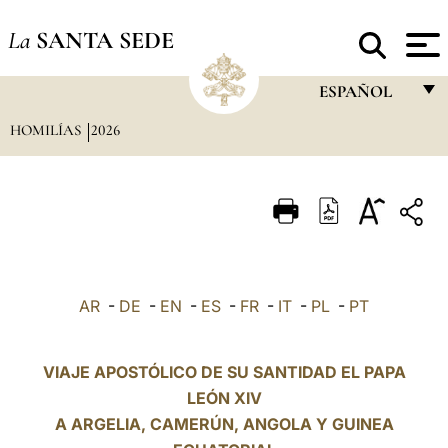
La
SANTA SEDE
ESPAÑOL
HOMILÍAS
2026
FRANÇAIS
ENGLISH
ITALIANO
PORTUGUÊS
ESPAÑOL
AR
-
DE
-
EN
-
ES
-
FR
-
IT
-
PL
-
PT
DEUTSCH
POLSKI
VIAJE APOSTÓLICO DE SU SANTIDAD EL PAPA
LEÓN XIV
العربيّة
A ARGELIA, CAMERÚN,
ANGOLA
Y GUINEA
中文