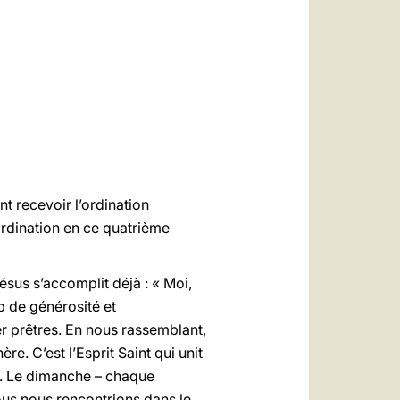
العربيّة
中文
LATINE
nt recevoir l’ordination
ordination en ce quatrième
sus s’accomplit déjà : « Moi,
up de générosité et
r prêtres. En nous rassemblant,
e. C’est l’Esprit Saint qui unit
me. Le dimanche – chaque
ous nous rencontrions dans le