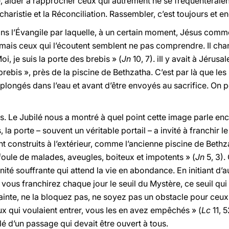
e, aider à rapprocher ceux qui autrement ne se fréquenteraien
haristie et la Réconciliation. Rassembler, c’est toujours et en
dans l’Évangile par laquelle, à un certain moment, Jésus comm
 mais ceux qui l’écoutent semblent ne pas comprendre. Il cha
i, je suis la porte des brebis » (
Jn
10, 7). iIl y avait à Jérus
 brebis », près de la piscine de Bethzatha. C’est par là que les
é plongés dans l’eau et avant d’être envoyés au sacrifice. O
ésus. Le Jubilé nous a montré à quel point cette image parle e
la porte – souvent un véritable portail – a invité à franchir le
nt construits à l’extérieur, comme l’ancienne piscine de Bethz
foule de malades, aveugles, boiteux et impotents » (
Jn
5, 3).
ité souffrante qui attend la vie en abondance. En initiant d’au
 vous franchirez chaque jour le seuil du Mystère, ce seuil qui
inte, ne la bloquez pas, ne soyez pas un obstacle pour ceux 
x qui voulaient entrer, vous les en avez empêchés » (
Lc
11, 5
lé d’un passage qui devait être ouvert à tous.