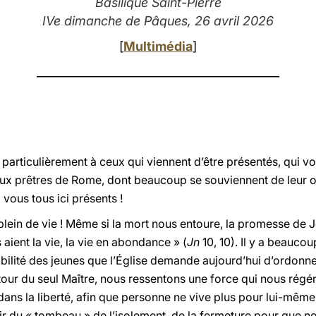
Basilique Saint-Pierre
IVe dimanche de Pâques, 26 avril 2026
[
Multimédia
]
___________________________________________
 particulièrement à ceux qui viennent d’être présentés, qui vo
, aux prêtres de Rome, dont beaucoup se souviennent de leur 
vous tous ici présents !
ein de vie ! Même si la mort nous entoure, la promesse de Jé
 aient la vie, la vie en abondance » (
Jn
10, 10). Il y a beauco
bilité des jeunes que l’Église demande aujourd’hui d’ordonne
tour du seul Maître, nous ressentons une force qui nous régénèr
 dans la liberté, afin que personne ne vive plus pour lui-mê
ir du « tombeau » de l’isolement, de la fermeture pour que n