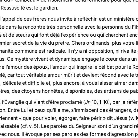
Ressuscité est le gardien.
 l’appel de ces frères nous invite à réfléchir, est un ministère
 dans la rencontre très personnelle avec la personne du Fils
s et de sœurs qui font déjà l’expérience ou qui cherchent en
remier secret de la vie du prêtre. Chers ordinands, plus votre l
ité commune est radicale. Il n’y a ni opposition, ni rivalité entr
sus. Ce mystère vivant et dynamique engage le cœur dans un a
e l’amour des époux, l’amour qui inspire le célibat pour le 
lé, car tout véritable amour mûrit et devient fécond avec le 
délicate et difficile et, plus encore, à vous laisser aimer dan
tres, des citoyens honnêtes, disponibles, des artisans de paix
 l’Évangile qui vient d’être proclamé (
Jn
10, 1-10), par la réf
ion. Entre Lui et ceux qu’Il aime, s’immiscent des étrangers, 
viennent « que pour voler, égorger, faire périr » dit Jésus (v. 1
issable (cf. v. 5). Les paroles du Seigneur sont d’un grand ré
ec nous. Il évoque par ses paroles des formes d’agression p