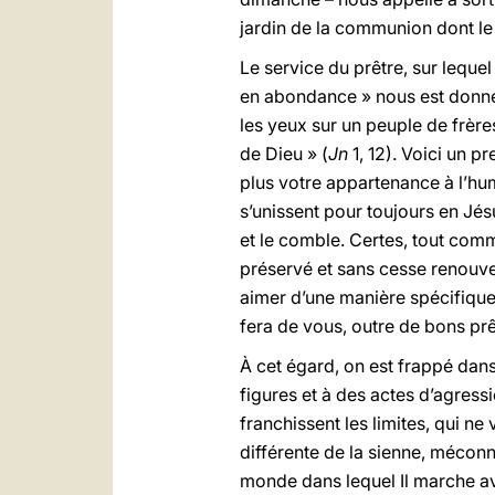
jardin de la communion dont le 
Le service du prêtre, sur lequel
en abondance » nous est donnée
les yeux sur un peuple de frère
de Dieu » (
Jn
1, 12). Voici un p
plus votre appartenance à l’human
s’unissent pour toujours en Jé
et le comble. Certes, tout comm
préservé et sans cesse renouve
aimer d’une manière spécifique, 
fera de vous, outre de bons prê
À cet égard, on est frappé dans
figures et à des actes d’agress
franchissent les limites, qui ne 
différente de la sienne, méconna
monde dans lequel Il marche av