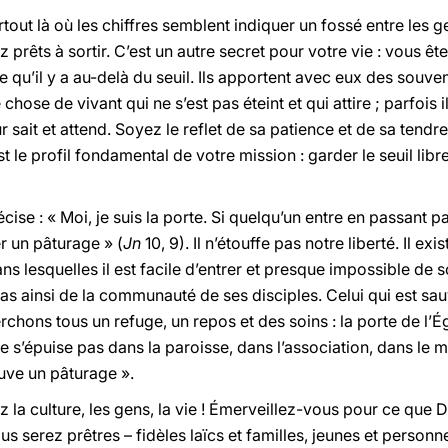
tout là où les chiffres semblent indiquer un fossé entre les ge
 prêts à sortir. C’est un autre secret pour votre vie : vous êtes
 qu’il y a au-delà du seuil. Ils apportent avec eux des souven
e chose de vivant qui ne s’est pas éteint et qui attire ; parfois 
 sait et attend. Soyez le reflet de sa patience et de sa ten
st le profil fondamental de votre mission : garder le seuil libr
écise : « Moi, je suis la porte. Si quelqu’un entre en passant pa
ver un pâturage » (
Jn
10, 9). Il n’étouffe pas notre liberté. Il e
lesquelles il est facile d’entrer et presque impossible de sort
 pas ainsi de la communauté de ses disciples. Celui qui est sauv
chons tous un refuge, un repos et des soins : la porte de l’É
e ne s’épuise pas dans la paroisse, dans l’association, dans l
ouve un pâturage ».
 la culture, les gens, la vie ! Émerveillez-vous pour ce que 
s serez prêtres – fidèles laïcs et familles, jeunes et person