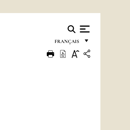
FRANÇAIS
FRANÇAIS
ENGLISH
ITALIANO
PORTUGUÊS
ESPAÑOL
DEUTSCH
POLSKI