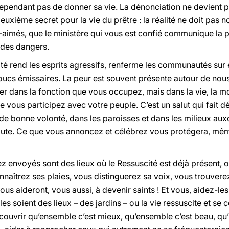
 cependant pas de donner sa vie. La dénonciation ne devient
 deuxième secret pour la vie du prêtre : la réalité ne doit pas n
n-aimés, que le ministère qui vous est confié communique la pa
 des dangers.
rité rend les esprits agressifs, renferme les communautés su
ucs émissaires. La peur est souvent présente autour de nou
der dans la fonction que vous occupez, mais dans la vie, la mo
elle vous participez avec votre peuple. C’est un salut qui fai
 de bonne volonté, dans les paroisses et dans les milieux au
. Ce que vous annoncez et célébrez vous protégera, même d
envoyés sont des lieux où le Ressuscité est déjà présent, o
naîtrez ses plaies, vous distinguerez sa voix, vous trouvere
s aideront, vous aussi, à devenir saints ! Et vous, aidez-les
lles soient des lieux – des jardins – ou la vie ressuscite et s
ouvrir qu’ensemble c’est mieux, qu’ensemble c’est beau, qu’i