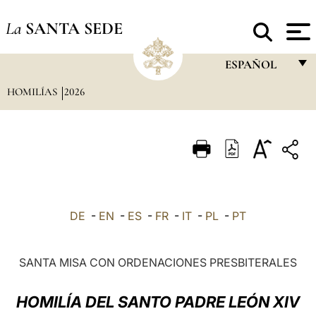
La
SANTA SEDE
ESPAÑOL
HOMILÍAS
2026
FRANÇAIS
ENGLISH
ITALIANO
PORTUGUÊS
ESPAÑOL
DE
-
EN
-
ES
-
FR
-
IT
-
PL
-
PT
DEUTSCH
POLSKI
SANTA MISA CON ORDENACIONES PRESBITERALES
العربيّة
HOMILÍA DEL SANTO PADRE LEÓN XIV
中文