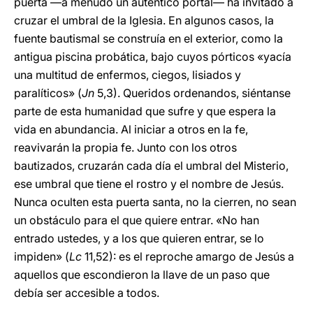
puerta —a menudo un auténtico portal— ha invitado a
cruzar el umbral de la Iglesia. En algunos casos, la
fuente bautismal se construía en el exterior, como la
antigua piscina probática, bajo cuyos pórticos «yacía
una multitud de enfermos, ciegos, lisiados y
paralíticos» (
Jn
5,3). Queridos ordenandos, siéntanse
parte de esta humanidad que sufre y que espera la
vida en abundancia. Al iniciar a otros en la fe,
reavivarán la propia fe. Junto con los otros
bautizados, cruzarán cada día el umbral del Misterio,
ese umbral que tiene el rostro y el nombre de Jesús.
Nunca oculten esta puerta santa, no la cierren, no sean
un obstáculo para el que quiere entrar. «No han
entrado ustedes, y a los que quieren entrar, se lo
impiden» (
Lc
11,52): es el reproche amargo de Jesús a
aquellos que escondieron la llave de un paso que
debía ser accesible a todos.