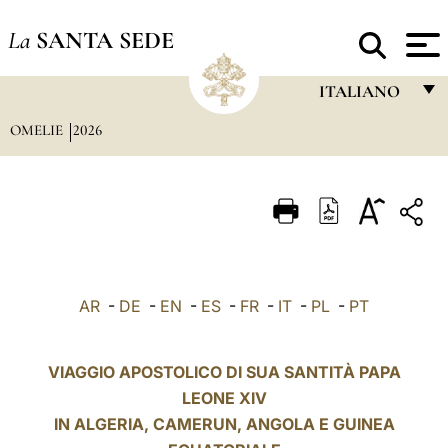
La
SANTA SEDE
ITALIANO
OMELIE
2026
FRANÇAIS
ENGLISH
ITALIANO
PORTUGUÊS
ESPAÑOL
AR
-
DE
-
EN
-
ES
-
FR
-
IT
-
PL
-
PT
DEUTSCH
POLSKI
VIAGGIO APOSTOLICO DI SUA SANTITÀ PAPA
LEONE XIV
العربيّة
IN ALGERIA, CAMERUN,
ANGOLA
E GUINEA
中文