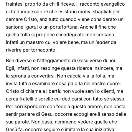
fraintesi proprio da chi li riceve. Il racconto evangelico
ci fa dunque capire che esistono motivi sbagliati per
cercare Cristo, anzitutto quando viene considerato un
santone [
gurù
] o un portafortuna. Anche il fine che
quella folla si propone è inadeguato: non cercano
infatti un maestro cui volere bene, ma un
leader
da
riverire per tornaconto.
Ben diverso è l’atteggiamento di Gesù verso di noi:
Egli, infatti, non respinge questa ricerca insincera, ma
la sprona a convertirsi. Non caccia via la folla, ma
invita tutti a esaminare cosa palpita nel nostro cuore.
Cristo ci chiama a libertà: non vuole servi o clienti, ma
cerca fratelli e sorelle cui dedicarsi con tutto sé stesso.
Per corrispondere con fede a questo amore, non basta
sentir parlare di Gesù: occorre accogliere il senso delle
sue parole. Non basta nemmeno vedere quello che
Gesù fa: occorre seguire e imitare la sua iniziativa.