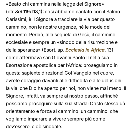
«Beato chi cammina nella legge del Signore»
(cfr
Sal
119/118,1): così abbiamo cantato con il Salmo.
Carissimi, è il Signore a tracciare la via per questo
cammino, non le nostre urgenze, né le mode del
momento. Perciò, alla sequela di Gesù, il cammino
ecclesiale è sempre un «sinodo della risurrezione e
della speranza» (Esort. ap.
Ecclesia in Africa
, 13),
come affermava san Giovanni Paolo II nella sua
Esortazione apostolica per l’Africa: proseguiamo in
questa sapiente direzione! Col Vangelo nel cuore,
avrete coraggio davanti alle difficoltà e alle delusioni:
la via, che Dio ha aperto per noi, non viene mai meno. Il
Signore, infatti, va sempre al nostro passo, affinché
possiamo proseguire sulla sua strada: Cristo stesso dà
orientamento e forza al cammino, un cammino che
vogliamo imparare a vivere sempre più come
dev’essere, cioè sinodale.