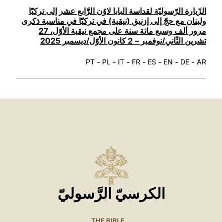
LATINE
الزّيارة الرّسوليّة لقداسة البابا لاوُن الرَّابع عشر إلى تركيّا
ولبنان مع حجّ إلى إزنيق (نيقية) في تركيّا في مناسبة ذكرى
مرور ألف وسبع مائة سنة على مجمع نيقية الأوّل، 27
تشرين الثّاني/نوفمبر – 2 كانون الأوّل/ديسمبر 2025
-
-
-
-
-
-
-
PT
PL
IT
FR
ES
EN
DE
AR
الكرسيّ الرَّسوليّ
THE BIBLE