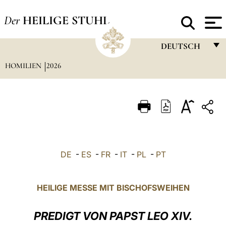
Der
HEILIGE STUHL
DEUTSCH
HOMILIEN
2026
FRANÇAIS
ENGLISH
ITALIANO
PORTUGUÊS
ESPAÑOL
DE
-
ES
-
FR
-
IT
-
PL
-
PT
DEUTSCH
POLSKI
HEILIGE MESSE MIT BISCHOFSWEIHEN
العربيّة
PREDIGT VON PAPST LEO XIV.
中文