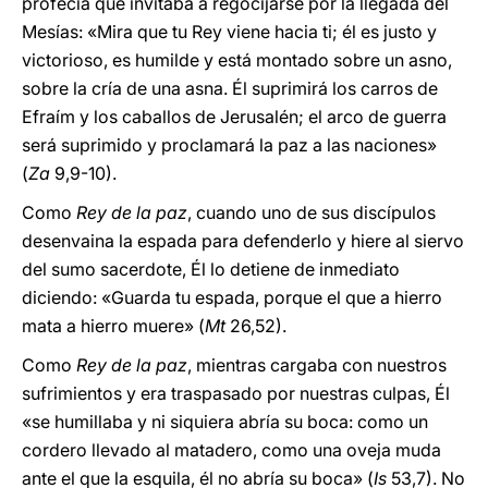
profecía que invitaba a regocijarse por la llegada del
Mesías: «Mira que tu Rey viene hacia ti; él es justo y
victorioso, es humilde y está montado sobre un asno,
sobre la cría de una asna. Él suprimirá los carros de
Efraím y los caballos de Jerusalén; el arco de guerra
será suprimido y proclamará la paz a las naciones»
(
Za
9,9-10).
Como
Rey de la paz
, cuando uno de sus discípulos
desenvaina la espada para defenderlo y hiere al siervo
del sumo sacerdote, Él lo detiene de inmediato
diciendo: «Guarda tu espada, porque el que a hierro
mata a hierro muere» (
Mt
26,52).
Como
Rey de la paz
, mientras cargaba con nuestros
sufrimientos y era traspasado por nuestras culpas, Él
«se humillaba y ni siquiera abría su boca: como un
cordero llevado al matadero, como una oveja muda
ante el que la esquila, él no abría su boca» (
Is
53,7). No