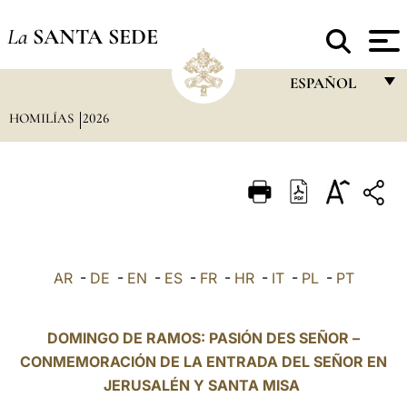
La
SANTA SEDE
ESPAÑOL
HOMILÍAS
2026
FRANÇAIS
ENGLISH
ITALIANO
PORTUGUÊS
ESPAÑOL
AR
-
DE
-
EN
-
ES
-
FR
-
HR
-
IT
-
PL
-
PT
DEUTSCH
POLSKI
DOMINGO DE RAMOS: PASIÓN DES SEÑOR –
CONMEMORACIÓN DE LA ENTRADA DEL SEÑOR EN
العربيّة
JERUSALÉN Y SANTA MISA
中文