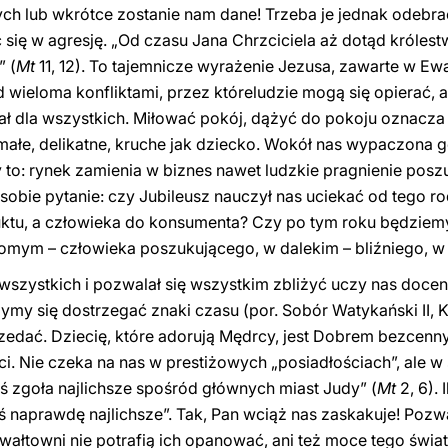
ych lub wkrótce zostanie nam dane! Trzeba je jednak odeb
się w agresję. „Od czasu Jana Chrzciciela aż dotąd królestw
” (
Mt
11, 12). To tajemnicze wyrażenie Jezusa, zawarte w Ew
nad wieloma konfliktami, przez któreludzie mogą się opierać
 dla wszystkich. Miłować pokój, dążyć do pokoju oznacza c
: małe, delikatne, kruche jak dziecko. Wokół nas wypaczona
 to: rynek zamienia w biznes nawet ludzkie pragnienie pos
obie pytanie: czy Jubileusz nauczył nas uciekać od tego ro
tu, a człowieka do konsumenta? Czy po tym roku będziemy
jomym – człowieka poszukującego, w dalekim – bliźniego, 
wszystkich i pozwalał się wszystkim zbliżyć uczy nas doceni
ymy się dostrzegać znaki czasu (por. Sobór Watykański II, 
zedać. Dziecię, które adorują Mędrcy, jest Dobrem bezcenny
. Nie czeka na nas w prestiżowych „posiadłościach”, ale w s
teś zgoła najlichsze spośród głównych miast Judy” (
Mt
2, 6). 
eś naprawdę najlichsze”. Tak, Pan wciąż nas zaskakuje! Pozwa
gwałtowni nie potrafią ich opanować, ani też moce tego świa