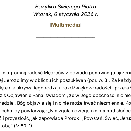
Bazylika Świętego Piotra
Wtorek, 6 stycznia 2026 r.
[
Multimedia
]
_________________________
suje ogromną radość Mędrców z powodu ponownego ujrzenia 
łej Jerozolimy w obliczu ich poszukiwań (por. w. 3). Za ka
ęte nie ukrywa tego rodzaju rozdźwięków: radości i przeraż
dziś Objawienie Pana, świadomi, że w Jego obecności nic nie
nadziei. Bóg objawia się i nic nie może trwać niezmiennie. K
lancholicy powtarzają: „Nic zgoła nowego nie ma pod słońce
 i przyszłość, jak zapowiada Prorok: „Powstań! Świeć, Jeru
tobą” (
Iz
60, 1).