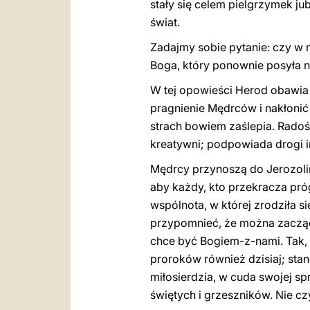
stały się celem pielgrzymek j
świat.
Zadajmy sobie pytanie: czy w n
Boga, który ponownie posyła n
W tej opowieści Herod obawia s
pragnienie Mędrców i nakłonić
strach bowiem zaślepia. Radość
kreatywni; podpowiada drogi in
Mędrcy przynoszą do Jerozolim
aby każdy, kto przekracza próg
wspólnota, w której zrodziła si
przypomnieć, że można zacząć 
chce być Bogiem-z-nami. Tak, 
proroków również dzisiaj; st
miłosierdzia, w cuda swojej sp
świętych i grzeszników. Nie cz