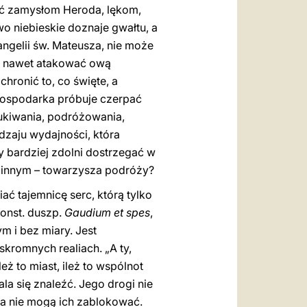
rać zamysłom Heroda, lękom,
o niebieskie doznaje gwałtu, a
angelii św. Mateusza, nie może
, a nawet atakować ową
hronić to, co święte, a
 gospodarka próbuje czerpać
zukiwania, podróżowania,
dzaju wydajności, która
 bardziej zdolni dostrzegać w
w innym – towarzysza podróży?
ać tajemnicę serc, którą tylko
Konst. duszp.
Gaudium et spes
,
m i bez miary. Jest
kromnych realiach. „A ty,
Ileż to miast, ileż to wspólnot
la się znaleźć. Jego drogi nie
ta nie mogą ich zablokować.