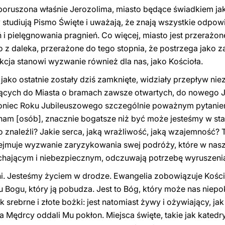
je poruszona właśnie Jerozolima, miasto będące świadkiem j
y studiują Pismo Święte i uważają, że znają wszystkie odpowie
 i pielęgnowania pragnień. Co więcej, miasto jest przerażone
o z daleka, przerażone do tego stopnia, że postrzega jako 
kcja stanowi wyzwanie również dla nas, jako Kościoła.
e jako ostatnie zostały dziś zamknięte, widziały przepływ ni
jących do Miasta o bramach zawsze otwartych, do nowego J
 koniec Roku Jubileuszowego szczególnie poważnym pytanie
m [osób], znacznie bogatsze niż być może jesteśmy w stani
 znaleźli? Jakie serca, jaką wrażliwość, jaką wzajemność? T
dejmuje wyzwanie zaryzykowania swej podróży, które w nas
ającym i niebezpiecznym, odczuwają potrzebę wyruszenia
ni. Jesteśmy życiem w drodze. Ewangelia zobowiązuje Kościół
 ku Bogu, który ją pobudza. Jest to Bóg, który może nas niep
srebrne i złote bożki: jest natomiast żywy i ożywiający, jak
Mędrcy oddali Mu pokłon. Miejsca święte, takie jak katedry, 