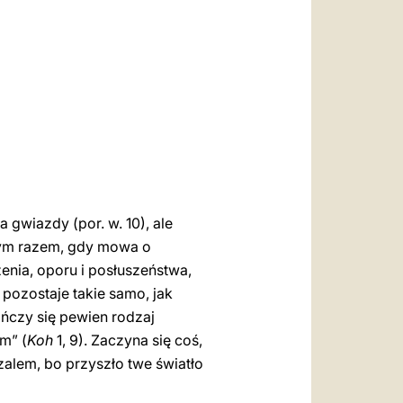
العربيّة
中文
LATINE
gwiazdy (por. w. 10), ale
żdym razem, gdy mowa o
enia, oporu i posłuszeństwa,
 pozostaje takie samo, jak
ończy się pewien rodzaj
m” (
Koh
1, 9). Zaczyna się coś,
zalem, bo przyszło twe światło