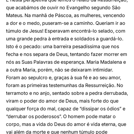
que acabámos de ouvir no Evangelho segundo São
Mateus. Na manhã de Páscoa, as mulheres, vencendo
a dor e o medo, puseram-se a caminho. Queriam ir ao
túmulo de Jesus! Esperavam encontrá-lo selado, com
uma grande pedra à entrada e soldados a guardá-lo.
Isto é o pecado: uma barreira pesadíssima que nos
fecha e nos separa de Deus, tentando fazer morrer em
nós as Suas Palavras de esperança. Maria Madalena e
a outra Maria, porém, não se deixaram intimidar.
Foram ao sepulcro e, graças à sua fé e ao seu amor,
foram as primeiras testemunhas da Ressurreição. No
terramoto e no anjo, sentado sobre a pedra derrubada,
viram o poder do amor de Deus, mais forte do que
qualquer força do mal, capaz de “dissipar os ódios” e
“derrubar os poderosos”. O homem pode matar o
corpo, mas a vida do Deus do amor é vida eterna, que
vai além da morte e que nenhum túmulo pode