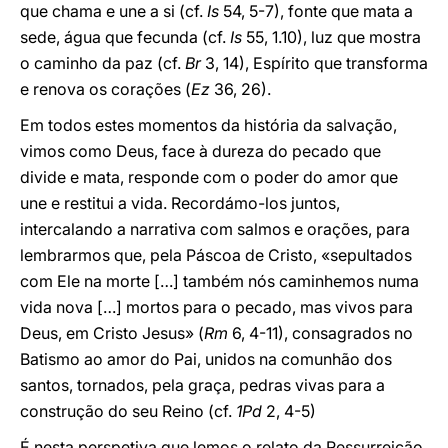
que chama e une a si (cf.
Is
54, 5-7), fonte que mata a
sede, água que fecunda (cf.
Is
55, 1.10), luz que mostra
o caminho da paz (cf.
Br
3, 14), Espírito que transforma
e renova os corações (
Ez
36, 26).
Em todos estes momentos da história da salvação,
vimos como Deus, face à dureza do pecado que
divide e mata, responde com o poder do amor que
une e restitui a vida. Recordámo-los juntos,
intercalando a narrativa com salmos e orações, para
lembrarmos que, pela Páscoa de Cristo, «sepultados
com Ele na morte […] também nós caminhemos numa
vida nova […] mortos para o pecado, mas vivos para
Deus, em Cristo Jesus» (
Rm
6, 4-11), consagrados no
Batismo ao amor do Pai, unidos na comunhão dos
santos, tornados, pela graça, pedras vivas para a
construção do seu Reino (cf.
1Pd
2, 4-5)
É nesta perspetiva que lemos o relato da Ressurreição,