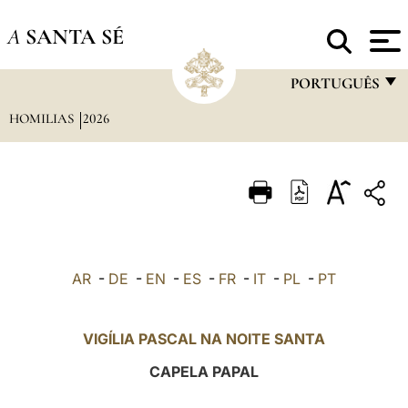
A
SANTA SÉ
PORTUGUÊS
HOMILIAS
2026
FRANÇAIS
ENGLISH
ITALIANO
PORTUGUÊS
ESPAÑOL
AR
-
DE
-
EN
-
ES
-
FR
-
IT
-
PL
-
PT
DEUTSCH
POLSKI
VIGÍLIA PASCAL NA NOITE SANTA
العربيّة
CAPELA PAPAL
中文