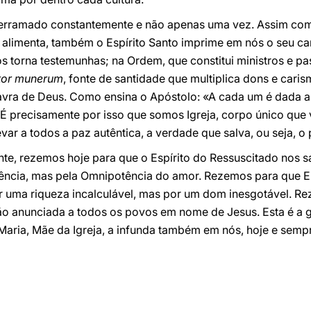
derramado constantemente e não apenas uma vez. Assim como
 alimenta, também o Espírito Santo imprime em nós o seu ca
os torna testemunhas; na Ordem, que constitui ministros e p
tor munerum
, fonte de santidade que multiplica dons e cari
lavra de Deus. Como ensina o Apóstolo: «A cada um é dada a 
. É precisamente por isso que somos Igreja, corpo único que
ar a todos a paz autêntica, a verdade que salva, ou seja, o 
te, rezemos hoje para que o Espírito do Ressuscitado nos sa
ncia, mas pela Omnipotência do amor. Rezemos para que El
or uma riqueza incalculável, mas por um dom inesgotável. R
ão anunciada a todos os povos em nome de Jesus. Esta é a
Maria, Mãe da Igreja, a infunda também em nós, hoje e semp