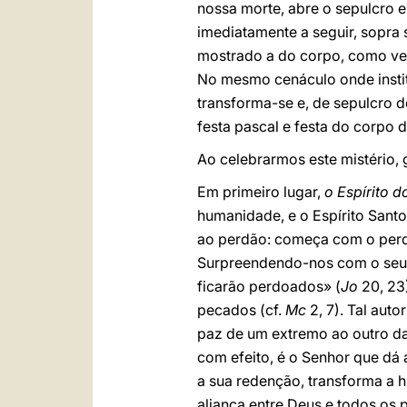
nossa morte, abre o sepulcro e 
imediatamente a seguir, sopra s
mostrado a do corpo, como ver
No mesmo cenáculo onde institui
transforma-se e, de sepulcro do
festa pascal e festa do corpo 
Ao celebrarmos este mistério, 
Em primeiro lugar,
o Espírito d
humanidade, e o Espírito Sant
ao perdão: começa com o perdã
Surpreendendo-nos com o seu 
ficarão perdoados» (
Jo
20, 23
pecados (cf.
Mc
2, 7). Tal aut
paz de um extremo ao outro da 
com efeito, é o Senhor que dá 
a sua redenção, transforma a h
aliança entre Deus e todos os 