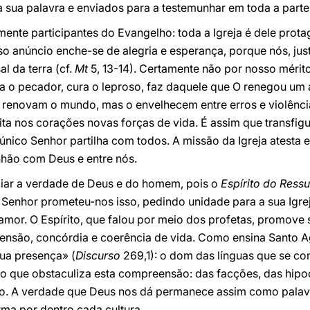
a sua palavra e enviados para a testemunhar em toda a parte
nte participantes do Evangelho: toda a Igreja é dele prota
so anúncio enche-se de alegria e esperança, porque nós, ju
l da terra (cf.
Mt
5, 13-14). Certamente não por nosso mérito
ca o pecador, cura o leproso, faz daquele que O renegou um
renovam o mundo, mas o envelhecem entre erros e violências
ta nos corações novas forças de vida. É assim que transfigur
 único Senhor partilha com todos. A missão da Igreja atesta 
ão com Deus e entre nós.
iar a verdade de Deus e do homem, pois o
Espírito do Ressu
io Senhor prometeu-nos isso, pedindo unidade para a sua Igr
amor. O Espírito, que falou por meio dos profetas, promove
nsão, concórdia e coerência de vida. Como ensina Santo Ag
sua presença» (
Discurso
269,1): o dom das línguas que se c
 o que obstaculiza esta compreensão: das facções, das hipo
o. A verdade que Deus nos dá permanece assim como palavr
a por dentro cada cultura.