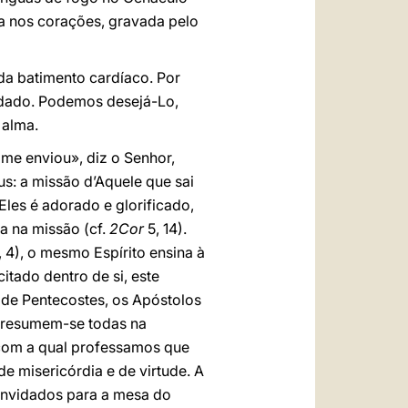
ita nos corações, gravada pelo
da batimento cardíaco. Por
i dado. Podemos desejá-Lo,
 alma.
 me enviou», diz o Senhor,
s: a missão d’Aquele que sai
Eles é adorado e glorificado,
ta na missão (cf.
2Cor
5, 14).
 4), o mesmo Espírito ensina à
tado dentro de si, este
 de Pentecostes, os Apóstolos
) resumem-se todas na
é com a qual professamos que
e misericórdia e de virtude. A
convidados para a mesa do