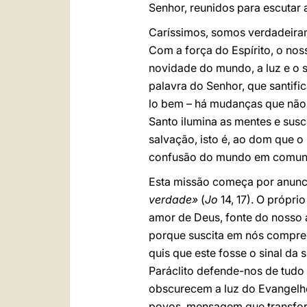
Senhor, reunidos para escutar 
Caríssimos, somos verdadeirame
Com a força do Espírito, o nos
novidade do mundo, a luz e o sa
palavra do Senhor, que santifi
lo bem – há mudanças que não 
Santo ilumina as mentes e susci
salvação, isto é, ao dom que o
confusão do mundo em comunh
Esta missão começa por anunc
verdade»
(
Jo
14, 17). O própr
amor de Deus, fonte do nosso 
porque suscita em nós compree
quis que este fosse o sinal da 
Paráclito defende-nos de tudo
obscurecem a luz do Evangelh
povos, mensagem que transform