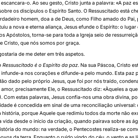
escancara-o. Ao seu gesto, Cristo junta a palavra: «A paz est
obre os discípulos o Espírito Santo. O Ressuscitado está che
dadeiro homem, doa a de Deus, como Filho amado do Pai, po
u a nova e eterna aliança, Jesus efunde o Espírito: o lugar 
s Apóstolos, torna-se para toda a Igreja seio de ressurreiçã
de Cristo, que nós somos por graça.
gostaria de me deter em três aspetos.
o Ressuscitado é o Espírito da paz
. Na sua Páscoa, Cristo es
o infunde-a nos corações e difunde-a pelo mundo. Esta paz
o dado pelo próprio Jesus, que foi por nós traído, condena
amor, precisamente Ele, o Ressuscitado diz: «Àqueles a qu
). Com estas palavras, Jesus confia-nos uma obra divina, p
oridade é concedida em sinal de uma reconciliação universal:
história, porque Aquele que redimiu todos da morte não exc
a vida desde o início da criação, quando pairava sobre as ág
istória do mundo: na verdade, o Pentecostes realiza-se com
povos da terra. Enquanto o ruído vindo do céu, o vento e as