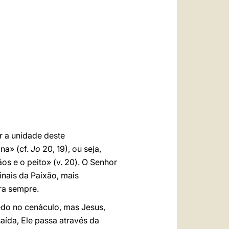
العربيّة
中文
LATINE
r a unidade deste
na» (cf.
Jo
20, 19), ou seja,
s e o peito» (v. 20). O Senhor
inais da Paixão, mais
ra sempre.
edo no cenáculo, mas Jesus,
aída, Ele passa através da