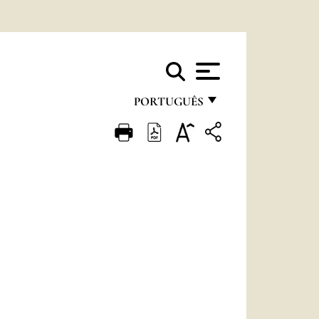
PORTUGUÊS
FRANÇAIS
ENGLISH
ITALIANO
PORTUGUÊS
ESPAÑOL
DEUTSCH
POLSKI