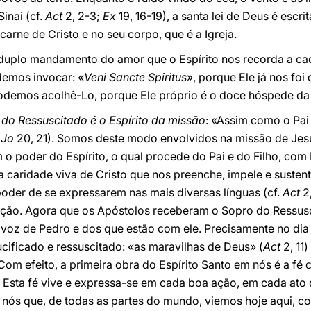
inai (cf.
Act
2, 2-3;
Ex
19, 16-19), a santa lei de Deus é escr
carne de Cristo e no seu corpo, que é a Igreja.
o duplo mandamento do amor que o Espírito nos recorda a ca
demos invocar: «
Veni Sancte Spiritus
», porque Ele já nos fo
Podemos acolhê-Lo, porque Ele próprio é o doce hóspede da
o do Ressuscitado é o Espírito da missão
: «Assim como o Pai
(
Jo
20, 21). Somos deste modo envolvidos na missão de Jesu
o poder do Espírito, o qual procede do Pai e do Filho, com 
 a caridade viva de Cristo que nos preenche, impele e susten
oder de se expressarem nas mais diversas línguas (cf.
Act
2,
ção. Agora que os Apóstolos receberam o Sopro do Ressusci
 voz de Pedro e dos que estão com ele. Precisamente no dia
cificado e ressuscitado: «as maravilhas de Deus» (
Act
2, 11
 Com efeito, a primeira obra do Espírito Santo em nós é a f
. Esta fé vive e expressa-se em cada boa ação, em cada ato d
 nós que, de todas as partes do mundo, viemos hoje aqui, 