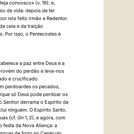
eja convosco» (v. 19); e,
io de vida: depois de ter
r nós feito irmão e Redentor.
da ceia e da traição
o. Por isso, o Pentecostes é
tabelece a paz entre Deus e a
 provém do perdão e leva-nos
do e crucificado.
em perdoardes os pecados,
orque só Deus pode perdoar os
 o Senhor derrama o Espírito da
lui ninguém. O Espírito Santo,
uas (cf.
Gn
1, 2), e agora, com
o festa da Nova Aliança: a
 línguas de fogo no Cenáculo