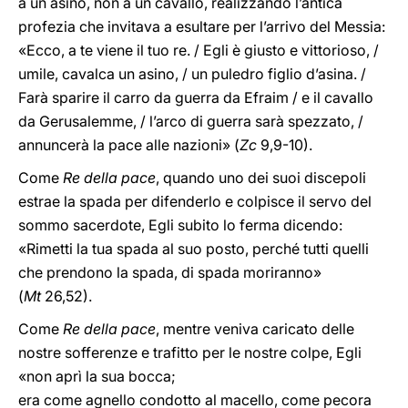
a un asino, non a un cavallo, realizzando l’antica
profezia che invitava a esultare per l’arrivo del Messia:
«Ecco, a te viene il tuo re. / Egli è giusto e vittorioso, /
umile, cavalca un asino, / un puledro figlio d’asina. /
Farà sparire il carro da guerra da Efraim / e il cavallo
da Gerusalemme, / l’arco di guerra sarà spezzato, /
annuncerà la pace alle nazioni» (
Zc
9,9-10).
Come
Re della pace
, quando uno dei suoi discepoli
estrae la spada per difenderlo e colpisce il servo del
sommo sacerdote, Egli subito lo ferma dicendo:
«Rimetti la tua spada al suo posto, perché tutti quelli
che prendono la spada, di spada moriranno»
(
Mt
26,52).
Come
Re della pace
, mentre veniva caricato delle
nostre sofferenze e trafitto per le nostre colpe, Egli
«non aprì la sua bocca;
era come agnello condotto al macello, come pecora