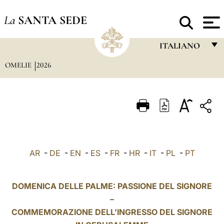
La
SANTA SEDE
ITALIANO
OMELIE
2026
FRANÇAIS
ENGLISH
ITALIANO
PORTUGUÊS
ESPAÑOL
AR
-
DE
-
EN
-
ES
-
FR
-
HR
-
IT
-
PL
-
PT
DEUTSCH
POLSKI
DOMENICA DELLE PALME: PASSIONE DEL SIGNORE
–
العربيّة
COMMEMORAZIONE DELL’INGRESSO DEL SIGNORE
中文