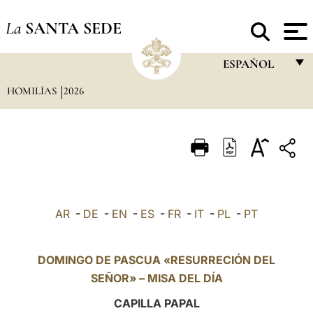
La
SANTA SEDE
ESPAÑOL
HOMILÍAS
2026
FRANÇAIS
ENGLISH
ITALIANO
PORTUGUÊS
ESPAÑOL
AR
-
DE
-
EN
-
ES
-
FR
-
IT
-
PL
-
PT
DEUTSCH
POLSKI
DOMINGO DE PASCUA «RESURRECIÓN DEL
SEÑOR» – MISA DEL DÍA
العربيّة
CAPILLA PAPAL
中文