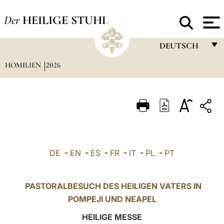
Der
HEILIGE STUHL
DEUTSCH
HOMILIEN
2026
FRANÇAIS
ENGLISH
ITALIANO
PORTUGUÊS
ESPAÑOL
DE
-
EN
-
ES
-
FR
-
IT
-
PL
-
PT
DEUTSCH
POLSKI
PASTORALBESUCH DES HEILIGEN VATERS IN
POMPEJI UND NEAPEL
العربيّة
HEILIGE MESSE
中文