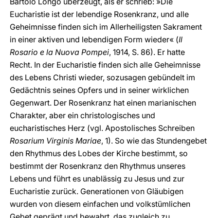
Bartolo Longo überzeugt, als er schrieb: »Die
Eucharistie ist der lebendige Rosenkranz, und alle
Geheimnisse finden sich im Allerheiligsten Sakrament
in einer aktiven und lebendigen Form wieder« (
Il
Rosario e la Nuova Pompei
, 1914, S. 86). Er hatte
Recht. In der Eucharistie finden sich alle Geheimnisse
des Lebens Christi wieder, sozusagen gebündelt im
Gedächtnis seines Opfers und in seiner wirklichen
Gegenwart. Der Rosenkranz hat einen marianischen
Charakter, aber ein christologisches und
eucharistisches Herz (vgl. Apostolisches Schreiben
Rosarium Virginis Mariae
, 1). So wie das Stundengebet
den Rhythmus des Lobes der Kirche bestimmt, so
bestimmt der Rosenkranz den Rhythmus unseres
Lebens und führt es unablässig zu Jesus und zur
Eucharistie zurück. Generationen von Gläubigen
wurden von diesem einfachen und volkstümlichen
Gebet geprägt und bewahrt, das zugleich zu