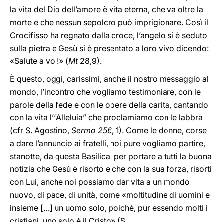
la vita del Dio dell’amore è vita eterna, che va oltre la
morte e che nessun sepolcro può imprigionare. Così il
Crocifisso ha regnato dalla croce, l’angelo si è seduto
sulla pietra e Gesù si è presentato a loro vivo dicendo:
«Salute a voi!» (
Mt
28,9).
È questo, oggi, carissimi, anche il nostro messaggio al
mondo, l’incontro che vogliamo testimoniare, con le
parole della fede e con le opere della carità, cantando
con la vita l’“Alleluia” che proclamiamo con le labbra
(cfr S. Agostino,
Sermo 256
, 1). Come le donne, corse
a dare l’annuncio ai fratelli, noi pure vogliamo partire,
stanotte, da questa Basilica, per portare a tutti la buona
notizia che Gesù è risorto e che con la sua forza, risorti
con Lui, anche noi possiamo dar vita a un mondo
nuovo, di pace, di unità, come «moltitudine di uomini e
insieme […] un uomo solo, poiché, pur essendo molti i
cristiani, uno solo è il Cristo» (S.