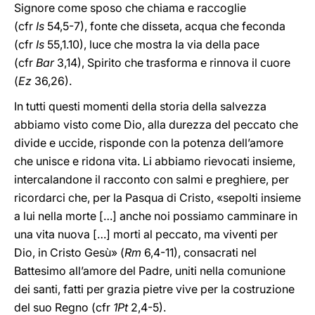
Signore come sposo che chiama e raccoglie
(cfr
Is
54,5-7), fonte che disseta, acqua che feconda
(cfr
Is
55,1.10), luce che mostra la via della pace
(cfr
Bar
3,14), Spirito che trasforma e rinnova il cuore
(
Ez
36,26).
In tutti questi momenti della storia della salvezza
abbiamo visto come Dio, alla durezza del peccato che
divide e uccide, risponde con la potenza dell’amore
che unisce e ridona vita. Li abbiamo rievocati insieme,
intercalandone il racconto con salmi e preghiere, per
ricordarci che, per la Pasqua di Cristo, «sepolti insieme
a lui nella morte […] anche noi possiamo camminare in
una vita nuova […] morti al peccato, ma viventi per
Dio, in Cristo Gesù» (
Rm
6,4-11), consacrati nel
Battesimo all’amore del Padre, uniti nella comunione
dei santi, fatti per grazia pietre vive per la costruzione
del suo Regno (cfr
1Pt
2,4-5).