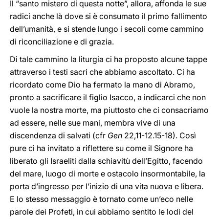
Il “santo mistero di questa notte”, allora, affonda le sue
radici anche là dove si è consumato il primo fallimento
dell’umanità, e si stende lungo i secoli come cammino
di riconciliazione e di grazia.
Di tale cammino la liturgia ci ha proposto alcune tappe
attraverso i testi sacri che abbiamo ascoltato. Ci ha
ricordato come Dio ha fermato la mano di Abramo,
pronto a sacrificare il figlio Isacco, a indicarci che non
vuole la nostra morte, ma piuttosto che ci consacriamo
ad essere, nelle sue mani, membra vive di una
discendenza di salvati (cfr
Gen
22,11-12.15-18). Così
pure ci ha invitato a riflettere su come il Signore ha
liberato gli Israeliti dalla schiavitù dell’Egitto, facendo
del mare, luogo di morte e ostacolo insormontabile, la
porta d’ingresso per l’inizio di una vita nuova e libera.
E lo stesso messaggio è tornato come un’eco nelle
parole dei Profeti, in cui abbiamo sentito le lodi del