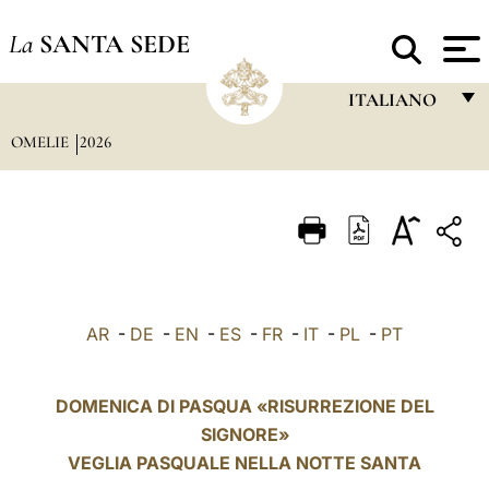
La
SANTA SEDE
ITALIANO
OMELIE
2026
FRANÇAIS
ENGLISH
ITALIANO
PORTUGUÊS
ESPAÑOL
AR
-
DE
-
EN
-
ES
-
FR
-
IT
-
PL
-
PT
DEUTSCH
POLSKI
DOMENICA DI PASQUA «RISURREZIONE DEL
SIGNORE»
العربيّة
VEGLIA PASQUALE NELLA NOTTE SANTA
中文