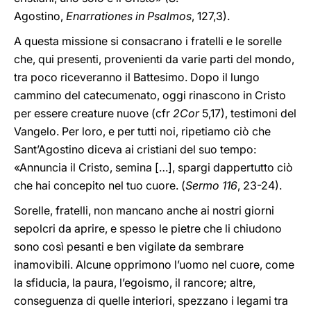
Agostino,
Enarrationes in Psalmos
, 127,3).
A questa missione si consacrano i fratelli e le sorelle
che, qui presenti, provenienti da varie parti del mondo,
tra poco riceveranno il Battesimo. Dopo il lungo
cammino del catecumenato, oggi rinascono in Cristo
per essere creature nuove (cfr
2Cor
5,17), testimoni del
Vangelo. Per loro, e per tutti noi, ripetiamo ciò che
Sant’Agostino diceva ai cristiani del suo tempo:
«Annuncia il Cristo, semina […], spargi dappertutto ciò
che hai concepito nel tuo cuore. (
Sermo 116
, 23-24).
Sorelle, fratelli, non mancano anche ai nostri giorni
sepolcri da aprire, e spesso le pietre che li chiudono
sono così pesanti e ben vigilate da sembrare
inamovibili. Alcune opprimono l’uomo nel cuore, come
la sfiducia, la paura, l’egoismo, il rancore; altre,
conseguenza di quelle interiori, spezzano i legami tra