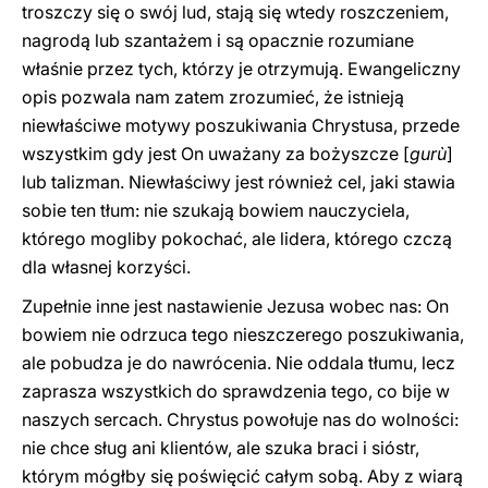
troszczy się o swój lud, stają się wtedy roszczeniem,
nagrodą lub szantażem i są opacznie rozumiane
właśnie przez tych, którzy je otrzymują. Ewangeliczny
opis pozwala nam zatem zrozumieć, że istnieją
niewłaściwe motywy poszukiwania Chrystusa, przede
wszystkim gdy jest On uważany za bożyszcze [
gurù
]
lub talizman. Niewłaściwy jest również cel, jaki stawia
sobie ten tłum: nie szukają bowiem nauczyciela,
którego mogliby pokochać, ale lidera, którego czczą
dla własnej korzyści.
Zupełnie inne jest nastawienie Jezusa wobec nas: On
bowiem nie odrzuca tego nieszczerego poszukiwania,
ale pobudza je do nawrócenia. Nie oddala tłumu, lecz
zaprasza wszystkich do sprawdzenia tego, co bije w
naszych sercach. Chrystus powołuje nas do wolności:
nie chce sług ani klientów, ale szuka braci i sióstr,
którym mógłby się poświęcić całym sobą. Aby z wiarą