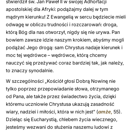
stwierdził św. Jan Paweł II w swojej Adhortacji
apostolskiej dla Afryki: podążajmy dalej w tym
mądrym kierunku! Z Ewangelią w sercu będziecie mieli
odwagę w obliczu trudności i rozczarowań: droga,
którą Bóg dla nas otworzył, nigdy się nie urywa. Pan
bowiem zawsze idzie naszym krokiem, abyśmy mogli
podążać Jego drogą: sam Chrystus nadaje kierunek i
moc tej wędrówce – wędrówce, którą chcemy
nauczyć się przeżywać coraz bardziej tak, jak należy,
to znaczy synodalnie.
W szczególności „Kościół głosi Dobrą Nowinę nie
tylko poprzez przepowiadanie słowa, otrzymanego
od Pana, ale także przez świadectwo życia, dzięki
któremu uczniowie Chrystusa ukazują zasadność
wiary, nadziei i miłości, która w nich jest” (
amże
,
55).
Dzieląc się Eucharystią, chlebem życia wiecznego,
jesteśmy wezwani do służenia naszemu ludowi z