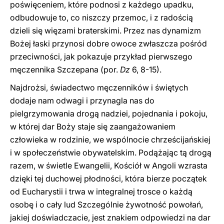
poświęceniem, które podnosi z każdego upadku,
odbudowuje to, co niszczy przemoc, i z radością
dzieli się więzami braterskimi. Przez nas dynamizm
Bożej łaski przynosi dobre owoce zwłaszcza pośród
przeciwności, jak pokazuje przykład pierwszego
męczennika Szczepana (por.
Dz
6, 8-15).
Najdrożsi, świadectwo męczenników i świętych
dodaje nam odwagi i przynagla nas do
pielgrzymowania drogą nadziei, pojednania i pokoju,
w której dar Boży staje się zaangażowaniem
człowieka w rodzinie, we wspólnocie chrześcijańskiej
i w społeczeństwie obywatelskim. Podążając tą drogą
razem, w świetle Ewangelii, Kościół w Angoli wzrasta
dzięki tej duchowej płodności, która bierze początek
od Eucharystii i trwa w integralnej trosce o każdą
osobę i o cały lud Szczególnie żywotność powołań,
jakiej doświadczacie, jest znakiem odpowiedzi na dar