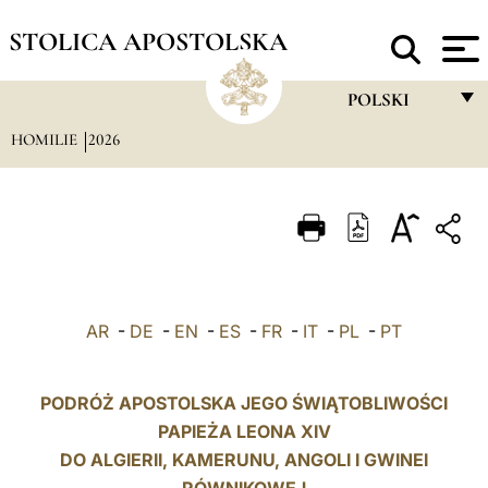
STOLICA APOSTOLSKA
POLSKI
HOMILIE
2026
FRANÇAIS
ENGLISH
ITALIANO
PORTUGUÊS
ESPAÑOL
AR
-
DE
-
EN
-
ES
-
FR
-
IT
-
PL
-
PT
DEUTSCH
POLSKI
PODRÓŻ APOSTOLSKA JEGO ŚWIĄTOBLIWOŚCI
PAPIEŻA LEONA XIV
العربيّة
DO ALGIERII, KAMERUNU, ANGOLI I GWINEI
中文