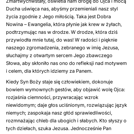
Zmartwychwstały, oświetla nam drogę do Ojca i mocą
Ducha uświęca nas, abyśmy przemieniali nasz styl
życia zgodnie z Jego miłością. Taka jest Dobra
Nowina – Ewangelia, która płynie jak krew w żyłach,
podtrzymując nas w drodze. W drodze, która dziś
przywiodła mnie tutaj, do was! W radości i pięknie
naszego zgromadzenia, zebranego w imię Jezusa,
słuchajmy z otwartym sercem Jego zbawczego
Słowa, aby skłoniło nas ono do refleksji nad motywem
i celem, dla których idziemy za Panem.
Kiedy Syn Boży staje się człowiekiem, dokonuje
bowiem wymownych gestów, aby objawić wolę Ojca:
rozjaśnia ciemności, przywracając wzrok
niewidomym; daje głos uciśnionym, rozwiązując język
niemych; zaspokaja nasz głód sprawiedliwości,
rozmnażając chleb dla ubogich i słabych. Kto słyszy o
tych dziełach, szuka Jezusa. Jednocześnie Pan