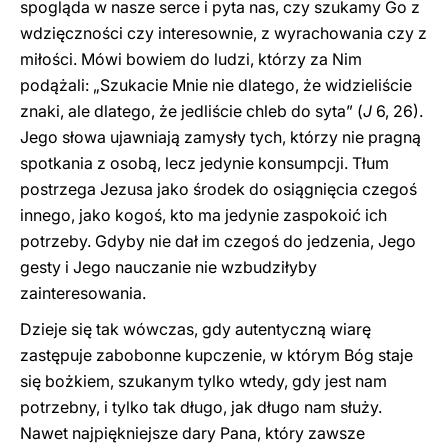
spogląda w nasze serce i pyta nas, czy szukamy Go z
wdzięczności czy interesownie, z wyrachowania czy z
miłości. Mówi bowiem do ludzi, którzy za Nim
podążali: „Szukacie Mnie nie dlatego, że widzieliście
znaki, ale dlatego, że jedliście chleb do syta” (
J
6, 26).
Jego słowa ujawniają zamysły tych, którzy nie pragną
spotkania z osobą, lecz jedynie konsumpcji. Tłum
postrzega Jezusa jako środek do osiągnięcia czegoś
innego, jako kogoś, kto ma jedynie zaspokoić ich
potrzeby. Gdyby nie dał im czegoś do jedzenia, Jego
gesty i Jego nauczanie nie wzbudziłyby
zainteresowania.
Dzieje się tak wówczas, gdy autentyczną wiarę
zastępuje zabobonne kupczenie, w którym Bóg staje
się bożkiem, szukanym tylko wtedy, gdy jest nam
potrzebny, i tylko tak długo, jak długo nam służy.
Nawet najpiękniejsze dary Pana, który zawsze