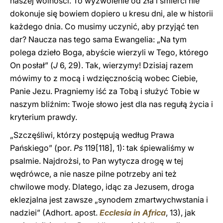
naszej wolności. To wyzwolenie od zła i śmierci nie
dokonuje się bowiem dopiero u kresu dni, ale w historii
każdego dnia. Co musimy uczynić, aby przyjąć ten
dar? Naucza nas tego sama Ewangelia: „Na tym
polega dzieło Boga, abyście wierzyli w Tego, którego
On posłał” (
J
6, 29). Tak, wierzymy! Dzisiaj razem
mówimy to z mocą i wdzięcznością wobec Ciebie,
Panie Jezu. Pragniemy iść za Tobą i służyć Tobie w
naszym bliźnim: Twoje słowo jest dla nas regułą życia i
kryterium prawdy.
„Szczęśliwi, którzy postępują według Prawa
Pańskiego” (por.
Ps
119[118], 1): tak śpiewaliśmy w
psalmie. Najdrożsi, to Pan wytycza drogę w tej
wędrówce, a nie nasze pilne potrzeby ani też
chwilowe mody. Dlatego, idąc za Jezusem, droga
eklezjalna jest zawsze „synodem zmartwychwstania i
nadziei” (Adhort. apost.
Ecclesia in Africa
, 13), jak