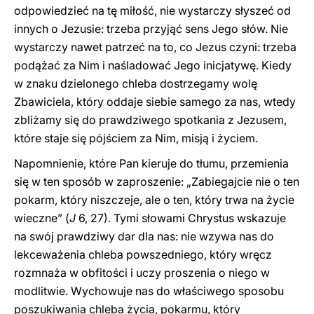
odpowiedzieć na tę miłość, nie wystarczy słyszeć od
innych o Jezusie: trzeba przyjąć sens Jego słów. Nie
wystarczy nawet patrzeć na to, co Jezus czyni: trzeba
podążać za Nim i naśladować Jego inicjatywę. Kiedy
w znaku dzielonego chleba dostrzegamy wolę
Zbawiciela, który oddaje siebie samego za nas, wtedy
zbliżamy się do prawdziwego spotkania z Jezusem,
które staje się pójściem za Nim, misją i życiem.
Napomnienie, które Pan kieruje do tłumu, przemienia
się w ten sposób w zaproszenie: „Zabiegajcie nie o ten
pokarm, który niszczeje, ale o ten, który trwa na życie
wieczne” (
J
6, 27). Tymi słowami Chrystus wskazuje
na swój prawdziwy dar dla nas: nie wzywa nas do
lekceważenia chleba powszedniego, który wręcz
rozmnaża w obfitości i uczy proszenia o niego w
modlitwie. Wychowuje nas do właściwego sposobu
poszukiwania chleba życia, pokarmu, który