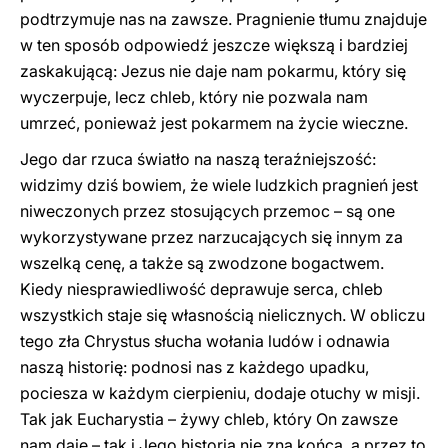
podtrzymuje nas na zawsze. Pragnienie tłumu znajduje
w ten sposób odpowiedź jeszcze większą i bardziej
zaskakującą: Jezus nie daje nam pokarmu, który się
wyczerpuje, lecz chleb, który nie pozwala nam
umrzeć, ponieważ jest pokarmem na życie wieczne.
Jego dar rzuca światło na naszą teraźniejszość:
widzimy dziś bowiem, że wiele ludzkich pragnień jest
niweczonych przez stosujących przemoc – są one
wykorzystywane przez narzucających się innym za
wszelką cenę, a także są zwodzone bogactwem.
Kiedy niesprawiedliwość deprawuje serca, chleb
wszystkich staje się własnością nielicznych. W obliczu
tego zła Chrystus słucha wołania ludów i odnawia
naszą historię: podnosi nas z każdego upadku,
pociesza w każdym cierpieniu, dodaje otuchy w misji.
Tak jak Eucharystia – żywy chleb, który On zawsze
nam daje – tak i Jego historia nie zna końca, a przez to