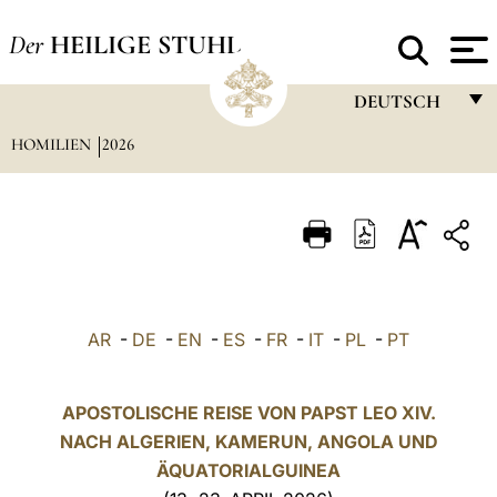
Der
HEILIGE STUHL
DEUTSCH
HOMILIEN
2026
FRANÇAIS
ENGLISH
ITALIANO
PORTUGUÊS
ESPAÑOL
AR
-
DE
-
EN
-
ES
-
FR
-
IT
-
PL
-
PT
DEUTSCH
POLSKI
APOSTOLISCHE REISE VON PAPST LEO XIV.
NACH ALGERIEN, KAMERUN, ANGOLA UND
العربيّة
ÄQUATORIALGUINEA
中文