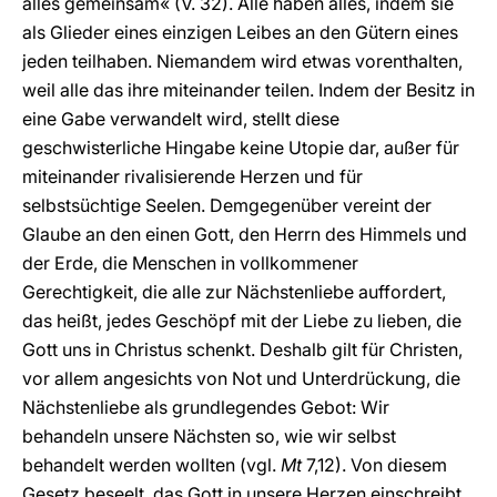
alles gemeinsam« (V. 32). Alle haben alles, indem sie
als Glieder eines einzigen Leibes an den Gütern eines
jeden teilhaben. Niemandem wird etwas vorenthalten,
weil alle das ihre miteinander teilen. Indem der Besitz in
eine Gabe verwandelt wird, stellt diese
geschwisterliche Hingabe keine Utopie dar, außer für
miteinander rivalisierende Herzen und für
selbstsüchtige Seelen. Demgegenüber vereint der
Glaube an den einen Gott, den Herrn des Himmels und
der Erde, die Menschen in vollkommener
Gerechtigkeit, die alle zur Nächstenliebe auffordert,
das heißt, jedes Geschöpf mit der Liebe zu lieben, die
Gott uns in Christus schenkt. Deshalb gilt für Christen,
vor allem angesichts von Not und Unterdrückung, die
Nächstenliebe als grundlegendes Gebot: Wir
behandeln unsere Nächsten so, wie wir selbst
behandelt werden wollten (vgl.
Mt
7,12). Von diesem
Gesetz beseelt, das Gott in unsere Herzen einschreibt,