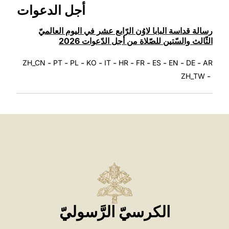
LATINE
أجل الدعوات
رسالة قداسة البابا لاوُن الرّابع عشر في اليوم العالميّ
الثّالث والسّتين للصّلاة من أجل الدّعوات 2026
-
-
-
-
-
-
-
-
-
-
ZH_CN
PT
PL
KO
IT
HR
FR
ES
EN
DE
AR
-
ZH_TW
الكرسيّ الرَّسوليّ